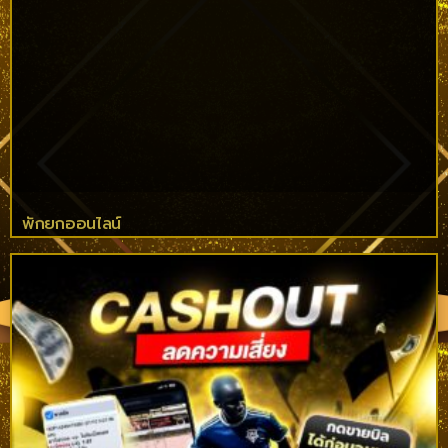
พักยกออนไลน์