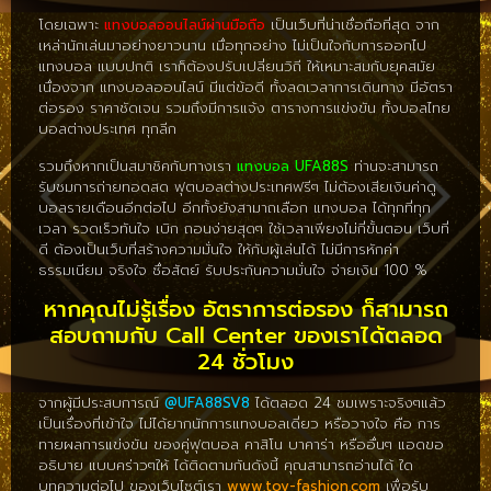
โดยเฉพาะ
แทงบอลออนไลน์ผ่านมือถือ
เป็นเว็บที่น่าเชื่อถือที่สุด จาก
เหล่านักเล่นมาอย่างยาวนาน เมื่อทุกอย่าง ไม่เป็นใจกับการออกไป
แทงบอล แบบปกติ เราก็ต้องปรับเปลี่ยนวิถี ให้เหมาะสมกับยุคสมัย
เนื่องจาก แทงบอลออนไลน์ มีแต่ข้อดี ทั้งลดเวลาการเดินทาง มีอัตรา
ต่อรอง ราคาชัดเจน รวมถึงมีการแจ้ง ตารางการแข่งขัน ทั้งบอลไทย
บอลต่างประเทศ ทุกลีก
รวมถึงหากเป็นสมาชิคกับทางเรา
แทงบอล UFA88S
ท่านจะสามารถ
รับชมการถ่ายทอดสด ฟุตบอลต่างประเทศฟรีๆ ไม่ต้องเสียเงินค่าดู
บอลรายเดือนอีกต่อไป อีกทั้งยังสามาถเลือก แทงบอล ได้ทุกที่ทุก
เวลา รวดเร็วทันใจ เบิก ถอนง่ายสุดๆ ใช้เวลาเพียงไม่กี่ขั้นตอน เว็บที่
ดี ต้องเป็นเว็บที่สร้างความมั่นใจ ให้กับผู้เล่นได้ ไม่มีการหักค่า
ธรรมเนียม จริงใจ ซื่อสัตย์ รับประกันความมั่นใจ จ่ายเงิน 100 %
หากคุณไม่รู้เรื่อง อัตราการต่อรอง ก็สามารถ
สอบถามกับ Call Center ของเราได้ตลอด
24 ชั่วโมง
จากผู้มีประสบการณ์
@UFA88SV8
ได้ตลอด 24 ชมเพราะจริงๆแล้ว
เป็นเรื่องที่เข้าใจ ไม่ได้ยากนักการแทงบอลเดี่ยว หรือวางใจ คือ การ
ทายผลการแข่งขัน ของคู่ฟุตบอล คาสิโน บาคาร่า หรืออื่นๆ แอดขอ
อธิบาย แบบคร่าวๆให้ ได้ติดตามกันดังนี้ คุณสามารถอ่านได้ ใด
บทความต่อไป ของเว็บไซต์เรา
www.toy-fashion.com
เพื่อรับ