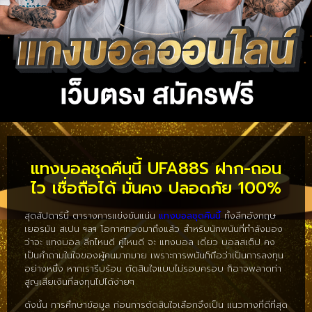
แทงบอลชุดคืนนี้ UFA88S ฝาก-ถอน
ไว เชื่อถือได้ มั่นคง ปลอดภัย 100%
สุดสัปดาร์นี้ ตารางการแข่งขันแน่น
แทงบอลชุดคืนนี้
ทั้งลีกอังกฤษ
เยอรมัน สเปน ฯลฯ โอกาศทองมาถึงแล้ว สำหรับนักพนันที่กำลังมอง
ว่าจะ แทงบอล ลีกไหนดี คู่ไหนดี จะ แทงบอล เดี่ยว บอลสเต็ป คง
เป็นคำถามในใจของผู้คนมากมาย เพราะการพนันก็ถือว่าเป็นการลงทุน
อย่างหนึ่ง หากเรารีบร้อน ตัดสินใจแบบไม่รอบครอบ ก็อาจพลาดท่า
สูญเสียเงินที่ลงทุนไปได้ง่ายๆ
ดังนั้น การศึกษาข้อมูล ก่อนการตัดสินใจเลือกจึงเป็น แนวทางที่ดีที่สุด