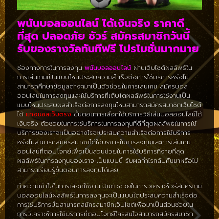
พนันบอลออนไลน์ ได้เงินจริง ราคาดี
ที่สุด ปลอดภัย ชัวร์ สมัครสมาชิกวันนี้
รับของรางวัลทันทีฟรี โปรโมชั่นมากมาย
ช่องทางการในการลงทุน
พนันบอลออนไลน์
ผ่านเว็บไซต์ผลลัพธ์ใน
การเล่นเกมเป็นแบบไหนประสบความสำเร็จต่อการใช้บริการหรือไม่
สามารถศึกษาข้อมูลต่างๆมาเป็นตัวช่วยในการเล่นเกม สมัครบอล
ออนไลน์ในการลงทุนและใช้บริการที่เติบโตผลลัพธ์ในการใช้งานเป็น
แบบไหนประสบผลสำเร็จต่อการลงทุนไหมสามารถสมัครสมาชิกเว็บไซต์
ได้
แทงบอลเว็บตรง
ขั้นตอนการเลือกใช้บริการวิธีเล่นบอลออนไลน์ได้
เงินจริง ตัวช่วยในการใช้บริการในการลงทุนที่ดีที่สุดผลลัพธ์ในการใช้
บริการของเราจะเป็นอย่างไรจะประสบความสำเร็จต่อการใช้บริการ
หรือไม่สามารถสมัครสมาชิกได้ใช้บริการในการลงทุนและการเล่นเกม
ออนไลน์ที่ตอบโจทย์เพื่อเป็นส่วนช่วยในการใช้บริการที่ง่ายที่สุด
ผลลัพธ์ในการลงทุนของเราจะเป็นแบบนี้ รับผลกำไรกลับคืนมาหรือไม่
สามารถเรียนรู้ขั้นตอนการลงทุนได้เลย
ทำความเข้าใจในการเลือกใช้งานเป็นตัวช่วยในการวิเคราะห์วิธีสมัครเกม
บอลออนไลน์ผลลัพธ์ในการลงทุนจะเป็นแบบใดประสบความสำเร็จต่อ
การใช้บริการมั้ยสามารถสมัครสมาชิกเว็บไซต์เพื่อมาเป็นส่วนช่วยใน
การวิเคราะห์การใช้บริการที่ตอบโจทย์ใครสนใจสามารถสมัครสมาชิก