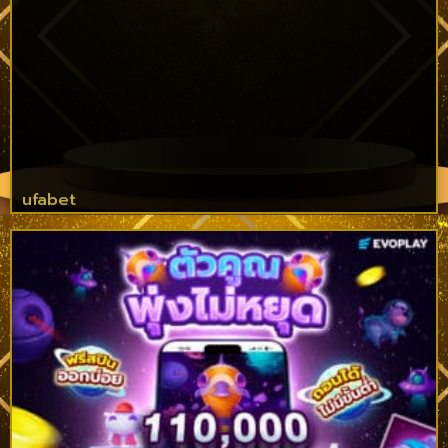
ufabet