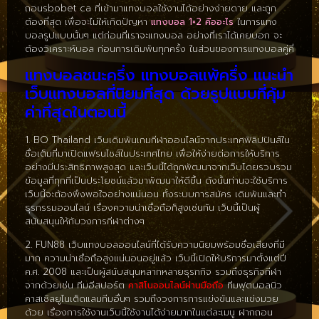
ถอนsbobet ca ที่เข้ามาแทงบอลใช้งานได้อย่างง่ายดาย และถูก
ต้องที่สุด เพื่อจะไม่ให้เกิดปัญหา
แทงบอล 1×2 คืออะไร
ในการแทง
บอลรูปแบบนั้นๆ แต่ก่อนที่เราจะแทงบอล อย่างที่เราได้เคยบอก จะ
ต้องวิเคราะห์บอล ก่อนการเดิมพันทุกครั้ง ในส่วนของการแทงบอลคู่คี่
แทงบอลชนะครึ่ง แทงบอลแพ้ครึ่ง แนะนำ
เว็บแทงบอลที่นิยมที่สุด ด้วยรูปแบบที่คุ้ม
ค่าที่สุดในตอนนี้
1. BO Thailand เว็บเดิมพันเกมกีฬาออนไลน์จากประเทศฟิลิปปินส์ใน
ชื่อเต็มที่มาเปิดแฟรนไชส์ในประเทศไทย เพื่อให้ง่ายต่อการให้บริการ
อย่างมีประสิทธิภาพสูงสุด และเว็บนี้ได้ถูกพัฒนาจากเว็บโดยรวบรวม
ข้อมูลที่ทุกที่เป็นประโยชน์แล้วมาพัฒนาให้ดีขึ้น ดังนั้นท่านจะใช้บริการ
เว็บนี้จะต้องพึงพอใจอย่างแน่นอน ทั้งระบบการสมัคร เดิมพันและทำ
ธุรกรรมออนไลน์ เรื่องความน่าเชื่อถือก็สูงเช่นกัน เว็บนี้เป็นผู้
สนับสนุนให้กับวงการกีฬาต่างๆ
2. FUN88 เว็บแทงบอลออนไลน์ที่ได้รับความนิยมพร้อมชื่อเสียงที่มี
มาก ความน่าเชื่อถือสูงแน่นอนอยู่แล้ว เว็บนี้เปิดให้บริการมาตั้งแต่ปี
ค.ศ. 2008 และเป็นผู้สนับสนุนหลากหลายธุรกกิจ รวมถึงธุรกิจกีฬา
จากด้วยเช่น ทีมอีสปอร์ต
คาสิโนออนไลน์ผ่านมือถือ
ทีมฟุตบอลนิว
คาสเซิลยูไนเต็ดแลมทีมอื่นๆ รวมถึงวงการการแข่งขันและแข่งมวย
ด้วย เรื่องการใช้งานเว็บนี้ใช้งานได้ง่ายมากในแต่ละเมนู ฝากถอน