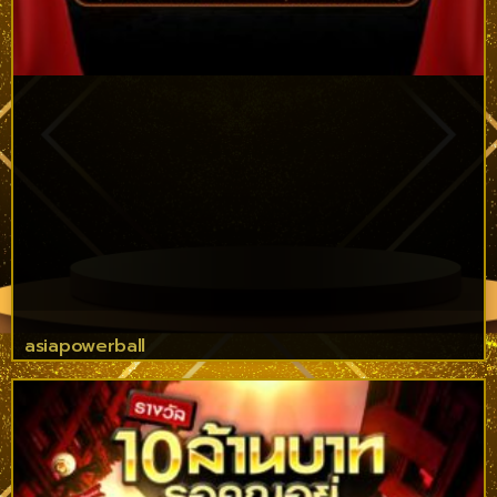
asiapowerball