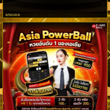
แทงบอล