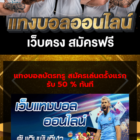
แทงบอลบัตรทรู สมัครเล่นตรั้งแรก
รับ 50 % ทันที