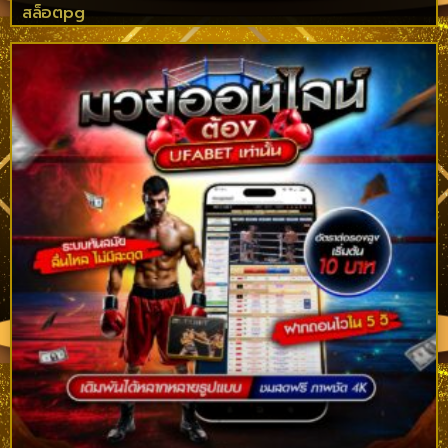
สล็อตpg