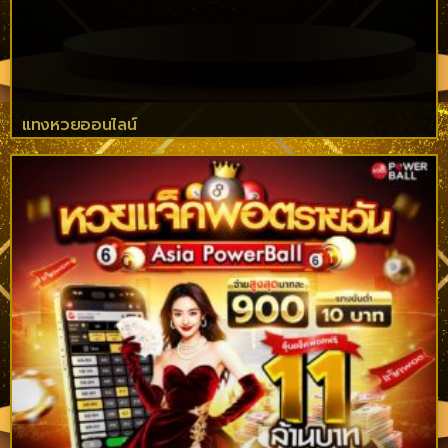
แทงหวยออนไลน์