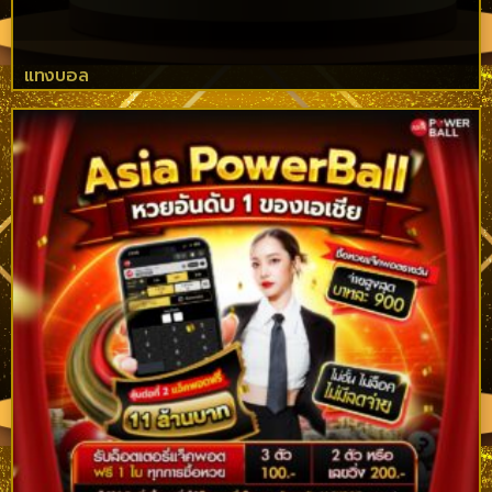
แทงบอล