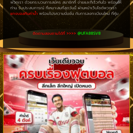
พวกเรา ด้วยกระบวนการสมัคร สมาชิกที่ ง่ายและก็เร็วทันใจ พร้อมให้
ท่าน รับประสบการณ์ ที่เหมาะสมที่สุดวันนี้ ผ่านหน้าเว็บไซต์พวกเรา
แทงบอลกินค่าน้ำ
พร้อมโปรความนิ่งชั่น กับการลงทะเบียนใหม่ ที่คุ้ม
ติดตามสอบถามได้ที่ >>>>
@UFA88SV8