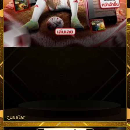
ดูบอลโลก