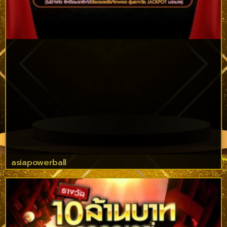
asiapowerball