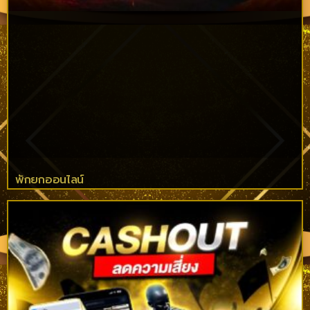
พักยกออนไลน์