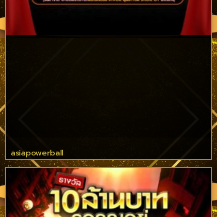
asiapowerball