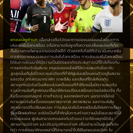
แทงบอลยูฟ่าเบท
เมื่อกล่าวถึงวิวัฒนาการของบอลออนไลน์และการ
เล่นบอลในโลกเสมือน จะไม่สามารถไม่พูดถึงความเปลี่ยนแปลงที่เกิด
ขึ้นในวงการกีฬาและเกมออนไลน์ได้ ด้วยเทคโนโลยีที่เข้ามามีบทบาทใน
การพัฒนาเกมบอลและการเล่นในโลกเสมือน การเล่นบอลในโลกเสมือน
ได้รับการพัฒนาให้มีความเป็นมิตรและเกิดประสบการณ์ที่ใกล้เคียงกับ
การแข่งขันจริงในสนาม เกมบอลออนไลน์ที่มีความสมจริงในระดับ
สูงสุดนั้นเต็มไปด้วยรายละเอียดที่ทำให้ผู้เล่นเสมือนพบตัวอยู่ในสนาม
แข่งจริง การพัฒนากราฟิก ภาพสีสัน และเสียงที่ใกล้เคียงกับ
สถานการณ์จริงเป็นเพียงส่วนหนึ่งของที่ทำให้เกมนั้นมีความสมจริง
ระบบการเล่นที่ถูกพัฒนาขึ้นมาให้เกมเปรียบเสมือนการแข่งขันจริง ทั้ง
ในเรื่องของกลยุทธ์ การทำประตู และเทคนิคต่างๆ นอกจากนี้ยังมี
ความสมจริงในเรื่องของสภาพอากาศ สภาพสนาม และการเล่นใน
สถานการณ์ที่เปลี่ยนแปลง การเล่นบอลในโลกเสมือนไม่ใช่แค่การเรียน
รู้และฝึกฝนทักษะ แต่ยังเป็นที่สำคัญในการสร้างความมั่นใจและสมาธิใน
การเล่นบอล ผู้เล่นสามารถทดลองกับตัวเองว่าจะใช้กลยุทธ์ใดใน
สถานการณ์ต่างๆ และปรับปรุงทักษะต่างๆ เพื่อเข้ามาเป็นผู้เล่นที่เก่ง
กว่า การพัฒนาทักษะเหล่านี้ก็สามารถนำไปใช้ในเกมบอลจริงๆ ใน