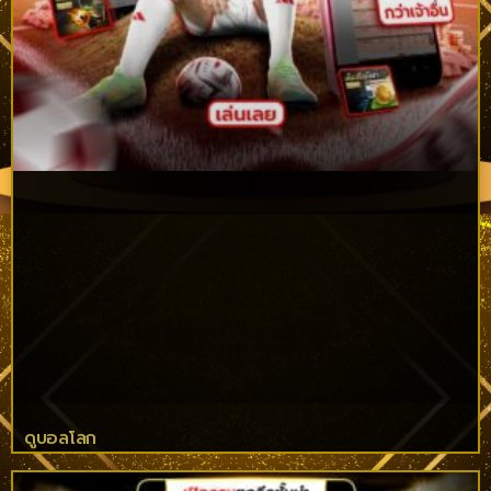
ดูบอลโลก