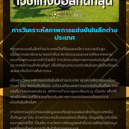
การวิเคราะห์สภาพการแข่งขันในลีกต่าง
ประเทศ
การแทงบอลในลีกต่างประเทศเป็นที่นิยมและมีความน่าสนใจสูง
เนื่องจากสมาชิกสามารถเข้าถึงราคาต่อรองและตลาดที่หลากหลาย
ของทีมฟุตบอลจากทั่วโลกได้ การวิเคราะห์สภาพการแข่งขันในลีกต่าง
ประเทศมีความสำคัญที่สุด เพื่อให้คุณสามารถตัดสินใจแทงในทีมที่เหมาะ
สมและเพิ่มโอกาสในการชนะ
เมื่อคุณวิเคราะห์การแข่งขันในลีกต่างประเทศ คุณควรพิจารณาเรื่อง
ต่างๆ เช่น ฟอร์มทีมที่แข่ง เปรียบเทียบผลการแข่งขันกับทีมอื่นๆ การ
เล่นที่บ้านและนอกสนาม สถิติการทำประตูและเสียประตู เป็นต้น เพื่อให้
คุณมีภาพรวมที่ชัดเจนเกี่ยวกับสภาพการแข่งขันของทีมและการ
แข่งขันในลีกนั้นๆ
การติดตามข่าวสารและข้อมูลของทีมฟุตบอลและลีกต่างประเทศนั้น
สำคัญมาก เช่น ข่าวการบาดเจ็บของนักเตะสำคัญ ข้อมูลเกี่ยวกับโค้ช
และกลยุทธ์ที่ใช้ เป็นต้น การวิเคราะห์ข้อมูลเหล่านี้จะช่วยให้คุณมีข้อมูล
พอเพียงสำหรับการตัดสินใจในการแทงบอล