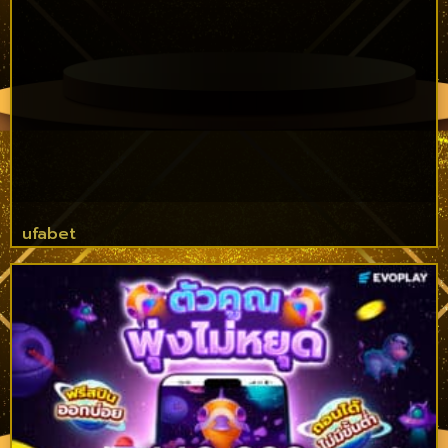
ufabet