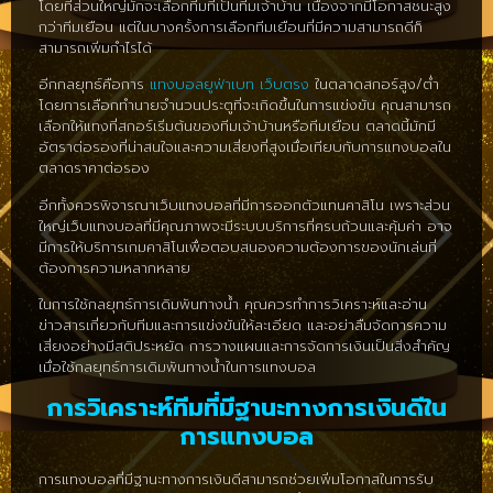
โดยที่ส่วนใหญ่มักจะเลือกทีมที่เป็นทีมเจ้าบ้าน เนื่องจากมีโอกาสชนะสูง
กว่าทีมเยือน แต่ในบางครั้งการเลือกทีมเยือนที่มีความสามารถดีก็
สามารถเพิ่มกำไรได้
อีกกลยุทธ์คือการ
แทงบอลยูฟ่าเบท เว็บตรง
ในตลาดสกอร์สูง/ต่ำ
โดยการเลือกทำนายจำนวนประตูที่จะเกิดขึ้นในการแข่งขัน คุณสามารถ
เลือกให้แทงที่สกอร์เริ่มต้นของทีมเจ้าบ้านหรือทีมเยือน ตลาดนี้มักมี
อัตราต่อรองที่น่าสนใจและความเสี่ยงที่สูงเมื่อเทียบกับการแทงบอลใน
ตลาดราคาต่อรอง
อีกทั้งควรพิจารณาเว็บแทงบอลที่มีการออกตัวแทนคาสิโน เพราะส่วน
ใหญ่เว็บแทงบอลที่มีคุณภาพจะมีระบบบริการที่ครบถ้วนและคุ้มค่า อาจ
มีการให้บริการเกมคาสิโนเพื่อตอบสนองความต้องการของนักเล่นที่
ต้องการความหลากหลาย
ในการใช้กลยุทธ์การเดิมพันทางน้ำ คุณควรทำการวิเคราะห์และอ่าน
ข่าวสารเกี่ยวกับทีมและการแข่งขันให้ละเอียด และอย่าลืมจัดการความ
เสี่ยงอย่างมีสติประหยัด การวางแผนและการจัดการเงินเป็นสิ่งสำคัญ
เมื่อใช้กลยุทธ์การเดิมพันทางน้ำในการแทงบอล
การวิเคราะห์ทีมที่มีฐานะทางการเงินดีใน
การแทงบอล
การแทงบอลที่มีฐานะทางการเงินดีสามารถช่วยเพิ่มโอกาสในการรับ