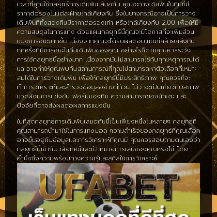
เวลาที่คุณใช้กลยุทธ์การเดิมพันเสมอกัน คุณจะวางเดิมพันในทีมที่มี
ราคาต่อรองในแต่ละฝ่ายใกล้เคียงกัน ซึ่งในบางกรณีอาจเป็นการวาง
เดิมพันที่ทั้งสองทีมมีราคาต่อรองเท่า หรือใกล้เคียงกับ 2.00 เพื่อให้มี
ความสมดุลในการแทง ด้วยแผนกลยุทธ์นี้คุณจะมีโอกาสที่จะเพิ่มส่วน
แบ่งการชนะมากขึ้น เนื่องจากคุณจะได้รับผลตอบแทนที่คล้ายคลึงกัน
ทุกครั้งที่มีการชนะในทีมเดิมพันของคุณ อย่างไรก็ตามคุณควรระวัง
การใช้กลยุทธ์นี้อย่างมาก เนื่องจากมันไม่สามารถใช้กับทุกเหตุการณ์ได้
และอาจทำให้คุณพบกับสถานการณ์ที่คุณไม่สามารถหาตัวเลือกที่เหมาะ
สมได้ในการวางเดิมพัน เพื่อให้กลยุทธ์นี้มีประสิทธิภาพ คุณควรที่จะ
ทำการวิเคราะห์และสำรวจข้อมูลอย่างถี่ถ้วน ไม่ว่าจะเป็นเกี่ยวกับสภาพ
แวดล้อมการแข่งขัน ฟอร์มของทีม ความสามารถของนักเตะ และ
ปัจจัยที่อาจส่งผลต่อผลการแข่งขัน
ในที่สุดกลยุทธ์การเดิมพันเสมอกันนี้เป็นเพียงหนึ่งในหลายๆ กลยุทธ์ที่
คุณสามารถนำมาใช้ในการแทงบอล ความสำเร็จของกลยุทธ์ที่คุณเลือก
อาจขึ้นอยู่กับข้อมูลและการวิเคราะห์ที่คุณมี คุณควรสอบถามตนเองว่า
กลยุทธ์นี้เข้ากับวิสัยทัศน์และเป้าหมายการเล่นของคุณหรือไม่ โดย
คำนึงถึงความพร้อมทางความรู้และสกิลในการวิเคราะห์