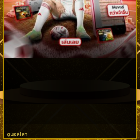
ดูบอลโลก