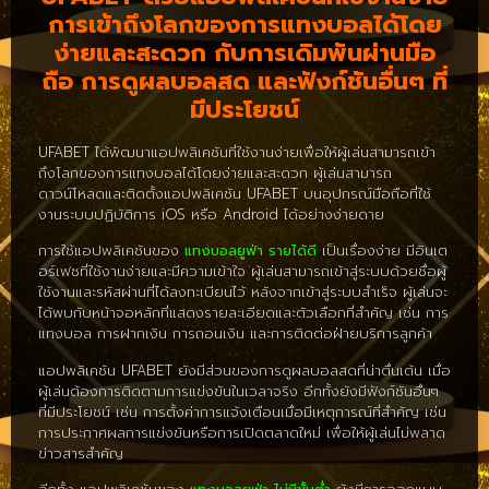
การเข้าถึงโลกของการแทงบอลได้โดย
ง่ายและสะดวก กับการเดิมพันผ่านมือ
ถือ การดูผลบอลสด และฟังก์ชันอื่นๆ ที่
มีประโยชน์
UFABET ได้พัฒนาแอปพลิเคชันที่ใช้งานง่ายเพื่อให้ผู้เล่นสามารถเข้า
ถึงโลกของการแทงบอลได้โดยง่ายและสะดวก ผู้เล่นสามารถ
ดาวน์โหลดและติดตั้งแอปพลิเคชัน UFABET บนอุปกรณ์มือถือที่ใช้
งานระบบปฏิบัติการ iOS หรือ Android ได้อย่างง่ายดาย
การใช้แอปพลิเคชันของ
แทงบอลยูฟ่า
รายได้ดี
เป็นเรื่องง่าย มีอินเต
อร์เฟซที่ใช้งานง่ายและมีความเข้าใจ ผู้เล่นสามารถเข้าสู่ระบบด้วยชื่อผู้
ใช้งานและรหัสผ่านที่ได้ลงทะเบียนไว้ หลังจากเข้าสู่ระบบสำเร็จ ผู้เล่นจะ
ได้พบกับหน้าจอหลักที่แสดงรายละเอียดและตัวเลือกที่สำคัญ เช่น การ
แทงบอล การฝากเงิน การถอนเงิน และการติดต่อฝ่ายบริการลูกค้า
แอปพลิเคชัน UFABET ยังมีส่วนของการดูผลบอลสดที่น่าตื่นเต้น เมื่อ
ผู้เล่นต้องการติดตามการแข่งขันในเวลาจริง อีกทั้งยังมีฟังก์ชันอื่นๆ
ที่มีประโยชน์ เช่น การตั้งค่าการแจ้งเตือนเมื่อมีเหตุการณ์ที่สำคัญ เช่น
การประกาศผลการแข่งขันหรือการเปิดตลาดใหม่ เพื่อให้ผู้เล่นไม่พลาด
ข่าวสารสำคัญ