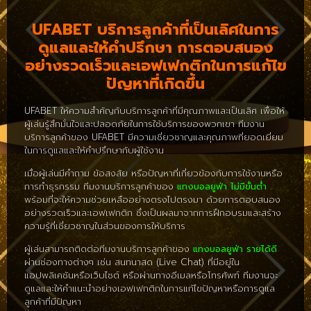
UFABET บริการลูกค้าที่เป็นเลิศในการ
ดูแลและให้คำปรึกษา การตอบสนอง
อย่างรวดเร็วและเอฟเฟกติกในการแก้ไข
ปัญหาที่เกิดขึ้น
UFABET ให้ความสำคัญกับบริการลูกค้าที่มีคุณภาพและเป็นเลิศ เพื่อให้
ผู้เล่นรู้สึกมั่นใจและปลอดภัยในการใช้บริการของพวกเขา ทีมงาน
บริการลูกค้าของ UFABET มีความเชี่ยวชาญและคุณภาพที่ยอดเยี่ยม
ในการดูแลและให้คำปรึกษากับผู้ใช้งาน
เมื่อผู้เล่นมีคำถาม ข้อสงสัย หรือปัญหาที่เกี่ยวข้องกับการใช้งานหรือ
การทำธุรกรรม ทีมงานบริการลูกค้าของ
แทงบอลยูฟ่า
ไม่มีขั้นต่ำ
พร้อมที่จะให้ความช่วยเหลืออย่างตรงไปตรงมา ด้วยการตอบสนอง
อย่างรวดเร็วและเอฟเฟกติก ซึ่งเป็นผลมาจากการฝึกอบรมและสร้าง
ความรู้ที่เชี่ยวชาญในส่วนของการให้บริการ
ผู้เล่นสามารถติดต่อทีมงานบริการลูกค้าของ
แทงบอลยูฟ่า
รายได้ดี
ผ่านช่องทางต่างๆ เช่น สนทนาสด (Live Chat) ที่มีอยู่ใน
แอปพลิเคชันหรือเว็บไซต์ หรือผ่านทางอีเมลหรือโทรศัพท์ ทีมงานจะ
ดูแลและให้คำแนะนำอย่างเอฟเฟกติกในการแก้ไขปัญหาหรือการดูแล
ลูกค้าที่มีปัญหา