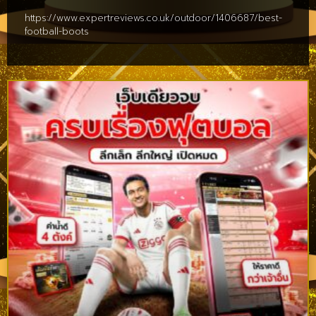
https://www.expertreviews.co.uk/outdoor/1406687/best-
football-boots