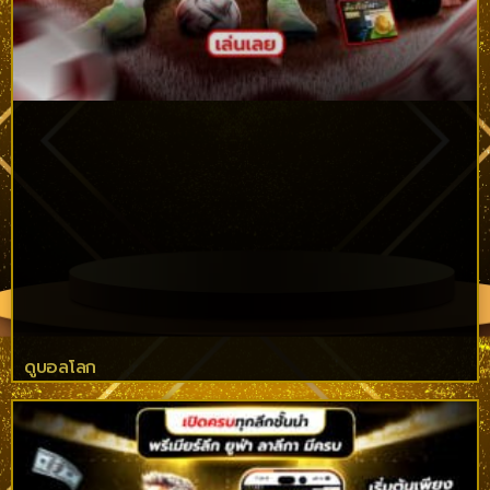
ดูบอลโลก