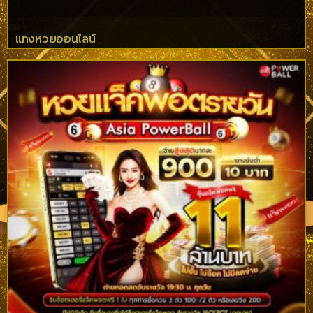
แทงหวยออนไลน์