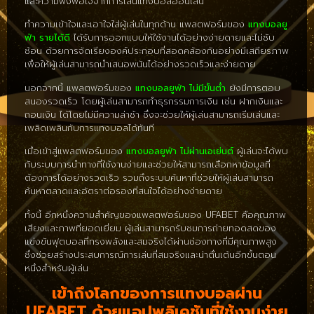
และความพึงพอใจจากการเล่นแทงบอลออนไลน์
ทำความเข้าใจและเอาใจใส่ผู้เล่นในทุกด้าน แพลตฟอร์มของ
แทงบอลยู
ฟ่า
รายได้ดี
ได้รับการออกแบบให้ใช้งานได้อย่างง่ายดายและไม่ซับ
ซ้อน ด้วยการจัดเรียงองค์ประกอบที่สอดคล้องกันอย่างมีเสถียรภาพ
เพื่อให้ผู้เล่นสามารถนำเสนอพนันได้อย่างรวดเร็วและง่ายดาย
นอกจากนี้ แพลตฟอร์มของ
แทงบอลยูฟ่า
ไม่มีขั้นต่ำ
ยังมีการตอบ
สนองรวดเร็ว โดยผู้เล่นสามารถทำธุรกรรมการเงิน เช่น ฝากเงินและ
ถอนเงิน ได้โดยไม่มีความล่าช้า ซึ่งจะช่วยให้ผู้เล่นสามารถเริ่มเล่นและ
เพลิดเพลินกับการแทงบอลได้ทันที
เมื่อเข้าสู่แพลตฟอร์มของ
แทงบอลยูฟ่า
ไม่ผ่านเอเย่นต์
ผู้เล่นจะได้พบ
กับระบบการนำทางที่ใช้งานง่ายและช่วยให้สามารถเลือกหาข้อมูลที่
ต้องการได้อย่างรวดเร็ว รวมถึงระบบค้นหาที่ช่วยให้ผู้เล่นสามารถ
ค้นหาตลาดและอัตราต่อรองที่สนใจได้อย่างง่ายดาย
ทั้งนี้ อีกหนึ่งความสำคัญของแพลตฟอร์มของ UFABET คือคุณภาพ
เสียงและภาพที่ยอดเยี่ยม ผู้เล่นสามารถรับชมการถ่ายทอดสดของ
แข่งขันฟุตบอลที่ทรงพลังและสมจริงได้ผ่านช่องทางที่มีคุณภาพสูง
ซึ่งช่วยสร้างประสบการณ์การเล่นที่สมจริงและน่าตื่นเต้นอีกขั้นตอน
หนึ่งสำหรับผู้เล่น
เข้าถึงโลกของการแทงบอลผ่าน
UFABET ด้วยแอปพลิเคชันที่ใช้งานง่าย