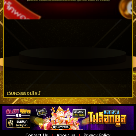
เว็บหวยออนไลน์
Contact Us
About us
Privacy Policy