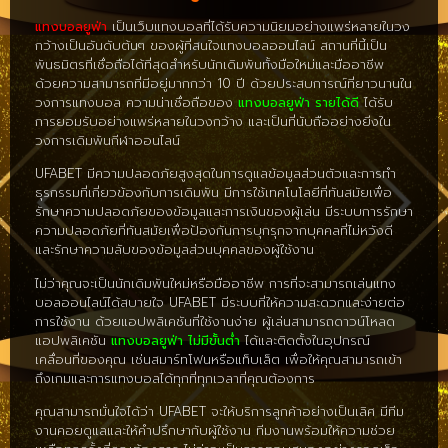
แทงบอลยูฟ่า
เป็นเว็บแทงบอลที่ได้รับความนิยมอย่างแพร่หลายในวง
กว้างเป็นอันดับต้นๆ ของผู้ที่สนใจแทงบอลออนไลน์ สถานที่นี้เป็น
พันธมิตรที่เชื่อถือได้ที่สุดสำหรับนักเดิมพันทั้งมือใหม่และมืออาชีพ
ด้วยความสามารถที่มีอยู่มากกว่า 10 ปี ด้วยประสบการณ์ที่ยาวนานใน
วงการแทงบอล ความน่าเชื่อถือของ
แทงบอลยูฟ่า
รายได้ดี
ได้รับ
การยอมรับอย่างแพร่หลายในวงกว้าง และเป็นที่นับถืออย่างยิ่งใน
วงการเดิมพันกีฬาออนไลน์
UFABET มีความปลอดภัยสูงสุดในการดูแลข้อมูลส่วนตัวและการทำ
ธุรกรรมที่เกี่ยวข้องกับการเดิมพัน มีการใช้เทคโนโลยีที่ทันสมัยเพื่อ
รักษาความปลอดภัยของข้อมูลและการเงินของผู้เล่น มีระบบการรักษา
ความปลอดภัยที่ทันสมัยเพื่อป้องกันการบุกรุกจากบุคคลที่ไม่หวังดี
และรักษาความลับของข้อมูลส่วนบุคคลของผู้ใช้งาน
ไม่ว่าคุณจะเป็นนักเดิมพันใหม่หรือมืออาชีพ การที่จะสามารถเล่นแทง
บอลออนไลน์ได้สบายใจ UFABET มีระบบที่ให้ความสะดวกและง่ายต่อ
การใช้งาน ด้วยแอปพลิเคชันที่ใช้งานง่าย ผู้เล่นสามารถดาวน์โหลด
แอปพลิเคชัน
แทงบอลยูฟ่า
ไม่มีขั้นต่ำ
ได้และติดตั้งในอุปกรณ์
เคลื่อนที่ของคุณ เช่นสมาร์ทโฟนหรือแท็บเล็ต เพื่อให้คุณสามารถเข้า
ถึงเกมและการแทงบอลได้ทุกที่ทุกเวลาที่คุณต้องการ
คุณสามารถมั่นใจได้ว่า UFABET จะให้บริการลูกค้าอย่างเป็นเลิศ มีทีม
งานคอยดูแลและให้คำปรึกษากับผู้ใช้งาน ทีมงานพร้อมให้ความช่วย