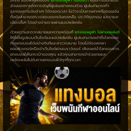
อีกทั้ง แอปพลิเคชันของ
แทงบอลยูฟ่า
ไม่มีขั้นต่ำ
ยังมีการออกแบบ
ส่วนของการจัดการบัญชีผู้เล่นอย่างครบถ้วน ผู้เล่นสามารถทำ
ธุรกรรมการเงินต่างๆ ได้ตลอดเวลา ไม่ว่าจะเป็นการฝากหรือถอนเงิน
ทั้งยังสามารถตรวจสอบยอดเงินคงเหลือ ประวัติธุรกรรม และรายละ
เอียดอื่นๆ ได้อย่างง่ายดายผ่านแอปพลิเคชัน
ด้วยความสะดวกสบายและความพร้อมที่
แทงบอลยูฟ่า
ไม่ผ่านเอเย่นต์
ให้ทั้งในรูปแบบเว็บไซต์และแอปพลิเคชัน ผู้เล่นสามารถเข้าถึงโลกของ
การแทงบอลได้อย่างทันทีและสะดวกสบาย โดยไม่ต้องพกพา
คอมพิวเตอร์หรือเข้าเว็บไซต์ผ่านเบราว์เซอร์ เพียงแค่นำโลกของการ
แทงบอลใส่ในกระเป๋าของคุณ แล้วคุณสามารถเข้าร่วมเกมและ
เพลิดเพลินไปกับการแทงบอลได้ทุกที่ทุกเวลา