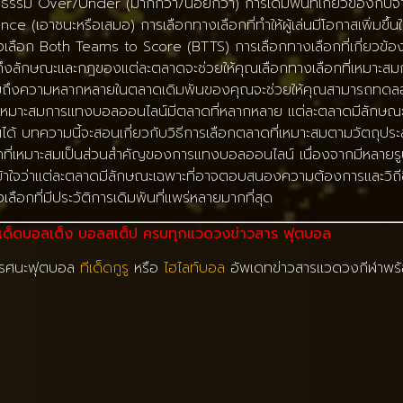
ละยุติธรรม Over/Under (มากกว่า/น้อยกว่า) การเดิมพันที่เกี่ยวข้องกับ
ce (เอาชนะหรือเสมอ) การเลือกทางเลือกที่ทำให้ผู้เล่นมีโอกาสเพิ่มขึ้
เลือก Both Teams to Score (BTTS) การเลือกทางเลือกที่เกี่ยวข้อ
ึงลักษณะและกฎของแต่ละตลาดจะช่วยให้คุณเลือกทางเลือกที่เหมาะสม
รวมถึงความหลากหลายในตลาดเดิมพันของคุณจะช่วยให้คุณสามารถทดล
งเหมาะสมการแทงบอลออนไลน์มีตลาดที่หลากหลาย แต่ละตลาดมีลักษณะเ
้ บทความนี้จะสอนเกี่ยวกับวิธีการเลือกตลาดที่เหมาะสมตามวัตถุประ
ที่เหมาะสมเป็นส่วนสำคัญของการแทงบอลออนไลน์ เนื่องจากมีหลายร
เข้าใจว่าแต่ละตลาดมีลักษณะเฉพาะที่อาจตอบสนองความต้องการและวิถี
เลือกที่มีประวัติการเดิมพันที่แพร่หลายมากที่สุด
ีเด็ดบอลเต็ง บอลสเต็ป ครบทุกแวดวงข่าวสาร ฟุตบอล
ทรรศนะฟุตบอล
ทีเด็ดกูรู
หรือ
ไฮไลท์บอล
อัพเดทข่าวสารแวดวงกีฬาพร้