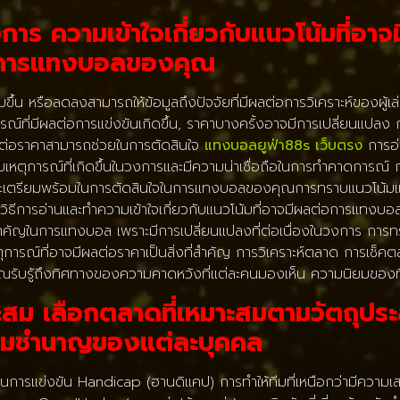
ร ความเข้าใจเกี่ยวกับแนวโน้มที่อาจ
อการแทงบอลของคุณ
ขึ้น หรือลดลงสามารถให้ข้อมูลถึงปัจจัยที่มีผลต่อการวิเคราะห์ของผู้เล
รณ์ที่มีผลต่อการแข่งขันเกิดขึ้น, ราคาบางครั้งอาจมีการเปลี่ยนแปลง 
งไรต่อราคาสามารถช่วยในการตัดสินใจ
แทงบอลยูฟ่า88s เว็บตรง
การอ
ับเหตุการณ์ที่เกิดขึ้นในวงการและมีความน่าเชื่อถือในการทำคาดการณ์
รณ์และเตรียมพร้อมในการตัดสินใจในการแทงบอลของคุณการทราบแนวโน้ม
ิธีการอ่านและทำความเข้าใจเกี่ยวกับแนวโน้มที่อาจมีผลต่อการแทงบ
สำคัญในการแทงบอล เพราะมีการเปลี่ยนแปลงที่ต่อเนื่องในวงการ การ
การณ์ที่อาจมีผลต่อราคาเป็นสิ่งที่สำคัญ การวิเคราะห์ตลาด การเช็คตล
คุณรับรู้ถึงทิศทางของความคาดหวังที่แต่ละคนมองเห็น ความนิยมของ
าะสม เลือกตลาดที่เหมาะสมตามวัตถุปร
ามชำนาญของแต่ละบุคคล
แพ้ในการแข่งขัน Handicap (ฮานดิแคป) การทำให้ทีมที่เหนือกว่ามีความ