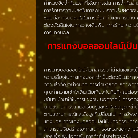
กำหนดขีดจำกัดเวลาที่ใช้ในการเล่น การจำกัดจำ
การรักษาความมีสติในการพนัน ความรับผิดชอบในก
ชอบต่อการตัดสินใจในการเลือกทีมและการแทง การ
ต้องตัดสินใจในการวางเดิมพัน. การรักษาความม
การแทงบอล
การแทงบอลออนไลน์เป็นก
การแทงบอลออนไลน์คือกิจกรรมที่น่าสนใจและเต็
ความเสี่ยงในการแทงบอล จำเป็นต้องมีแนวทางและ
ความสำคัญอย่างมาก การศึกษาสถิติ สภาพการแข่ง
คุณทำความเข้าใจเพิ่มเติมเกี่ยวกับทีมที่คุณต้อง
มนั้นๆ นำมาใช้ในการแข่งขัน นอกจากนี้ การติดตา
ตามสถานการณ์ เมื่อเรียนรู้และเข้าใจข้อมูลเห
ตามสถานการณ์และข้อมูลที่เปลี่ยนไป. การอัพเด
แทงบอล การแทงบอลออนไลน์เป็นกิจกรรมทางการพ
สามารถเสริมสร้างโอกาสในการชนะและลดความเสี่
บอลเพื่อเพิ่มโอกาสในการทำกำไรอย่างยั่งยืน