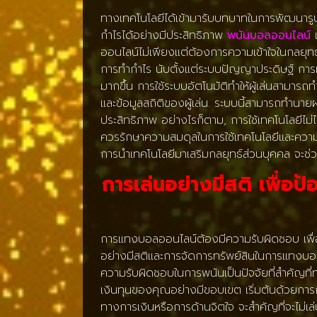
ทางเทคโนโลยีได้เข้ามารับบทบาทในการพัฒนารู
กำไรได้อย่างมีประสิทธิภาพ
พนันบอลออนไลน์
ออนไลน์ไม่เพียงแต่ต้องการความเข้าใจในกลยุทธ์
การทำกำไร นับตั้งแต่ระบบปัญญาประดิษฐ์ การท
มากขึ้น การใช้ระบบอัตโนมัติทำให้ผู้เล่นสามารถ
และข้อมูลสถิติของผู้เล่น. ระบบนี้สามารถทำนาย
ประสิทธิภาพ อย่างไรก็ตาม, การใช้เทคโนโลยีไ
ควรรักษาความสมดุลในการใช้เทคโนโลยีและความเ
การนำเทคโนโลยีมาเสริมกลยุทธ์ส่วนบุคคล จะช่ว
การเล่นอย่างมีสติ เพื่อป
การแทงบอลออนไลน์ต้องมีความรับผิดชอบ เพื่อป้
อย่างมีสติและการจัดการทรัพย์สินในการแทงบอล
ความรับผิดชอบในการพนันเป็นปัจจัยที่สำคัญที
เงินทุนของคุณอย่างมีขอบเขต เริ่มต้นด้วยกา
ทางการเงินหรือการด้านจิตใจ จะสำคัญที่จะไม่เ