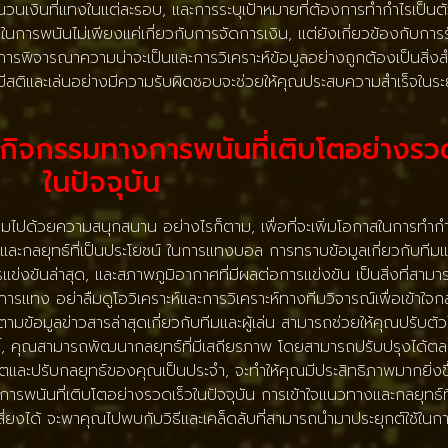
นวนเงินที่แทงในแต่ละรอบ, และการระบุเป้าหมายที่ต้องการทำกำไรเป็นต
ารพนันไม่เพียงแค่เกี่ยวกับการจัดการเงิน, แต่ยังเกี่ยวข้องกับการร
พิจารณาความน่าจะเป็นและการวิเคราะห์ข้อมูลอย่างถูกต้องเป็นสิ่งส
ีสติและเล่นอย่างมีความรับผิดชอบจะช่วยให้คุณประสบความสำเร็จในร
ิจกรรมทางการพนันที่เติบโตอย่างรวด
ในปัจจุบัน
มไปด้วยความสนุกสนาน อย่างไรก็ตาม, เพื่อที่จะเพิ่มโอกาสในการทำก
กลยุทธ์ที่เป็นประโยชน์ ในการแทงบอล การทราบข้อมูลเกี่ยวกับทีมและ
ขันล่าสุด, และสภาพภูมิอากาศที่มีผลต่อการแข่งขัน เป็นสิ่งที่สามาร
การแทง อย่าลืมดูโอวิเคราะห์และการวิเคราะห์ทางทีมวิจารณ์เพื่อเข้าใจกลย
มข้อมูลข่าวสารล่าสุดเกี่ยวกับทีมและผู้เล่น สามารถช่วยให้คุณปรับตัวไ
ล่านี้, คุณสามารถพัฒนากลยุทธ์ที่มีเสถียรภาพ โดยสามารถปรับปรุงได้
ตและปรับกลยุทธ์ของคุณเป็นประจำ, จะทำให้คุณมีประสิทธิภาพมากยิ่งข
นันที่เติบโตอย่างรวดเร็วในปัจจุบัน การเข้าใจแนวทางและกลยุทธ์ท
ยงได้ จะพาคุณไปพบกับวิธีและเคล็ดลับที่สามารถนำมาประยุกต์ใช้ใน