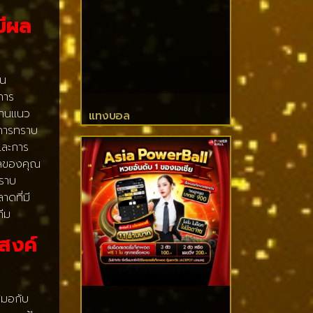
มีผล
่น
การ
่านแนว
แทงบอล
 การทราบ
และการ
อลของคุณ
ทราบ
าดที่มี
ทีม
ะสงค์
เสมอกับ