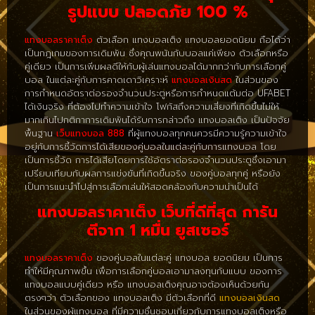
รูปแบบ ปลอดภัย 100 %
แทงบอลราคาเต็ง
ตัวเลือก แทงบอลเต็ง แทงบอลยอดนิยม ถือได้ว่า
เป็นกฎเกมของการเดิมพัน ซึ่งคุณพนันกับบอลแค่เพียง ตัวเลือกหรือ
คู่เดียว เป็นการเพิ่มผลดีให้กับผู้เล่นแทงบอลได้มากกว่ากับการเลือกคู่
บอล ในแต่ละคู่กับการคาดเดาวิเคราะห์
แทงบอลเงินสด
ในส่วนของ
การกำหนดอัตราต่อรองจำนวนประตูหรือการกำหนดแต้มต่อ UFABET
ได้เงินจริง ที่ต้องไปทำความเข้าใจ โฟกัสถึงความเสี่ยงที่เกิดขึ้นไม่ให้
มากเกินไปกติกาการเดิมพันได้รับการกล่าวถึง แทงบอลเต็ง เป็นปัจจัย
พื้นฐาน
เว็บแทงบอล 888
ที่ผู้แทงบอลทุกคนควรมีความรู้ความเข้าใจ
อยู่กับการชี้วัดการได้เสียของคู่บอลในแต่ละคู่กับการแทงบอล โดย
เป็นการชี้วัด การได้เสียโดยการใช้อัตราต่อรองจำนวนประตูซึ่งเอามา
เปรียบเทียบกับผลการแข่งขันที่เกิดขึ้นจริง ของคู่บอลทุกคู่ หรือยัง
เป็นการแนะนำไปสู่การเลือกเล่นให้สอดคล้องกับความน่าเป็นได้
แทงบอลราคาเต็ง เว็บที่ดีที่สุด การัน
ตีจาก 1 หมื่น ยูสเซอร์
แทงบอลราคาเต็ง
ของคู่บอลในแต่ละคู่ แทงบอล ยอดนิยม เป็นการ
ทำให้มีคุณภาพขึ้น เพื่อการเลือกคู่บอลเอามาลงทุนกับแบบ ของการ
แทงบอลแบบคู่เดียว หรือ แทงบอลเต็งคุณอาจต้องเห็นด้วยกัน
ตรงๆว่า ตัวเลือกของ แทงบอลเต็ง มีตัวเลือกที่ดี
แทงบอลเงินสด
ในส่วนของผู้แทงบอล ที่มีความชื่นชอบเกี่ยวกับการแทงบอลเต็งหรือ