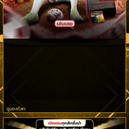
ดูบอลโลก