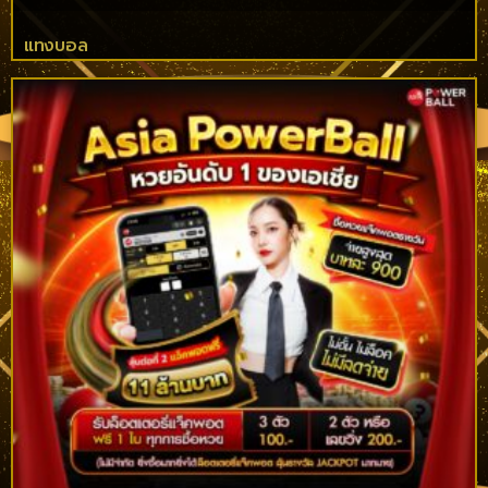
แทงบอล