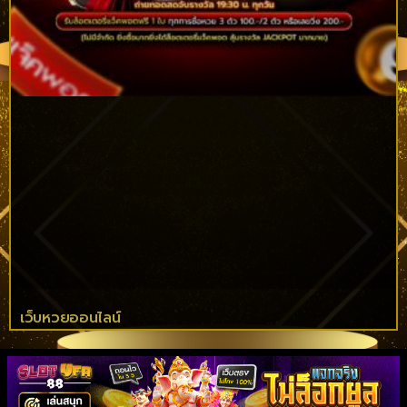
เว็บหวยออนไลน์