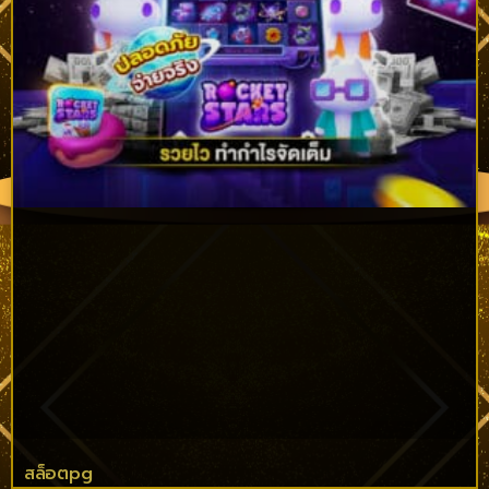
สล็อตpg