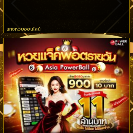
แทงหวยออนไลน์