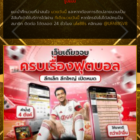
รูปแบบ
แนะนำศึกมวยที่น่าสนใจ
มวยวันนี้
และหากต้องการติดปลายนวมเป็น
สีสันก็เข้าใช้บริการได้ผ่าน
ทีเด็ดมวยวันนี้
หากใครยังไม่ได้สมัครเป็น
สมาชิก ติดต่อ ได้ตลอด 24 ชั่วโมง
ufa88s
คลิกเลย
@UFA88SV8