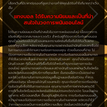
เลือกเว็บที่มีราคาต่อรองที่สูงกว่าอาจทำให้คุณได้รับกำไรที่มากกว่าเว็บ
อื่น
แทงบอล ได้รับความนิยมและเป็นที่น่า
สนใจในวงการพนันออนไลน์
ได้รับความนิยมและเป็นที่น่าสนใจในวงการพนันออนไลน์ เนื่องจากการ
เดิมพันที่สะดวกสบายและรวดเร็ว สำหรับผู้ที่ต้องการเริ่มต้นแทงบอล
คุณจำเป็นต้องมีบัญชีวอเลทและทรานซัคชันที่เชื่อถือได้กับเว็บแทง
บอลที่คุณเลือก หลังจากนั้นคุณสามารถฝากเงินเข้าบัญชีวอเลทเพื่อใช้
ในการแทงบอลได้ตามความต้องการของคุณ ด้วยขั้นตอนที่ง่าย ไม่
ต้องการความเชี่ยวชาญในด้านเทคนิค การเริ่มต้นแทงบอลนั้นสามารถ
ทำได้ในเวลาอันสั้นและง่ายดาย เปิดบัญชีวอเลท คุณจำเป็นต้องมี
บัญชีวอเลท ที่เป็นบัญชีที่เชื่อถือได้สำหรับทำธุรกรรมทางการเงิน
ออนไลน์ คุณสามารถลงทะเบียนและสร้างบัญชีวอเลทผ่านเว็บไซต์หรือ
แอปพลิเคชันของผู้ให้บริการที่คุณเลือก ขั้นตอนนี้มักจะเป็นงานง่าย
และใช้เวลาไม่นานในการกรอกข้อมูลพื้นฐานและยืนยันตัวตน ทำการ
เตรียมเงินทุน เมื่อคุณมีบัญชีวอเลทแล้ว คุณจะต้องทำการเตรียมเงิน
ทุนในบัญชีเพื่อใช้ในการแทงบอล คุณสามารถทำการฝากเงินผ่านวิธี
การที่เว็บไซต์หรือแอปพลิเคชันมีให้เช่นบัตรเครดิต/เดบิต โอนเงินผ่าน
ธนาคาร หรือวอเลทอื่นๆ ขึ้นอยู่กับผู้ให้บริการ การเริ่มต้นแทงบอลมี
ความง่ายและไม่ต้องการความเชี่ยวชาญในด้านเทคนิค แต่ควรจำไว้
ว่าการแทงบอลเป็นการพนันที่มีความเสี่ยง ดังนั้นควรใช้เงินที่คุณ