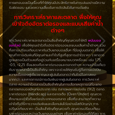
การแทงบอลเป็นเรื่องที่ทำให้คุณมีประสิทธิภาพในการเล่นอย่างมีความ
รับผิดชอบ และลดความเสี่ยงในการตัดสินใจในการเดิมพัน
การวิเคราะห์ราคาและตลาด พื่อให้คุณ
เข้าใจถึงอัตราต่อรองและแบบเสียค่าน้ำ
ต่างๆ
การวิเคราะห์ราคาและตลาดเป็นสิ่งสำคัญที่คุณควรทำให้ดี
พนันบอล
ออนไลน์
เพื่อให้คุณเข้าใจถึงอัตราต่อรองและแบบเสียค่าน้ำต่างๆ รวม
ถึงการเปรียบเทียบราคากับเว็บแทงบอลอื่นๆ ที่มีอยู่บนตลาด เพื่อให้
คุณทำการเดิมพันที่มีคุณค่าและกำไรที่สูงที่สุดการเข้าใจราคา ราคาอาจ
ถูกแสดงเป็นตัวเลขที่อยู่ร่วมกับเครื่องหมายบวกหรือลบ เช่น 1.75,
-0.5, +2.25 ซึ่งแสดงถึงราคาต่อรองและตลาดต่างๆ ความเข้าใจเกี่ยว
กับราคาเหล่านี้เป็นสิ่งสำคัญ เพราะจะช่วยให้คุณรับรู้ถึงการแบ่งปัน
ความเชื่อของผู้เชี่ยวชาญและผู้เล่นในตลาดว่าทีมใดมีโอกาสชนะ
มากกว่า และคาดการณ์การเดิมพันจากผู้เล่นในตลาด การวิเคราะห์
ตลาด ความเข้าใจตลาดเป็นสิ่งสำคัญในการเลือกเหตุการณ์ที่จะแทง
ตลาดแทงบอลมีหลายประเภท เช่น ตลาดผลการแข่งขัน (1X2) ตลาด
ราคาต่อรอง (Handicap) และตลาดเต็ง (Over/Under) คุณควร
ศึกษาและเข้าใจถึงแต่ละประเภทของตลาด เพื่อที่จะสามารถทำความ
เข้าใจถึงวิธีการวางเดิมพันและเลือกเล่นได้อย่างมีสติปัญญา การ
เปรียบเทียบราคา เป็นสิ่งสำคัญที่คุณควรทำ คุณควรเปรียบเทียบ
ราคาต่อรองระหว่างเว็บแทงบอลต่างๆ เพื่อหาค่าต่อรองที่ดีที่สุด การ