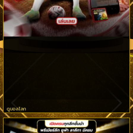
ดูบอลโลก