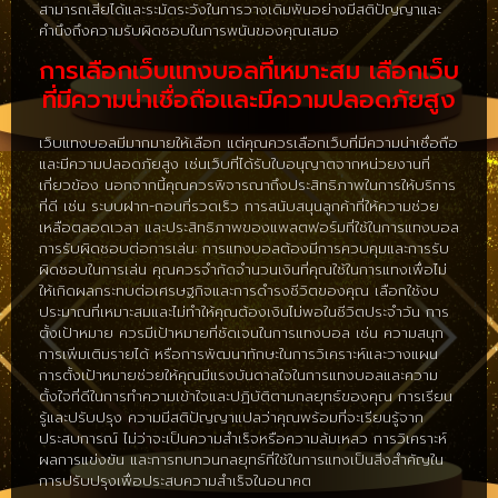
สามารถเสียได้และระมัดระวังในการวางเดิมพันอย่างมีสติปัญญาและ
คำนึงถึงความรับผิดชอบในการพนันของคุณเสมอ
การเลือกเว็บแทงบอลที่เหมาะสม เลือกเว็บ
ที่มีความน่าเชื่อถือและมีความปลอดภัยสูง
เว็บแทงบอลมีมากมายให้เลือก แต่คุณควรเลือกเว็บที่มีความน่าเชื่อถือ
และมีความปลอดภัยสูง เช่นเว็บที่ได้รับใบอนุญาตจากหน่วยงานที่
เกี่ยวข้อง นอกจากนี้คุณควรพิจารณาถึงประสิทธิภาพในการให้บริการ
ที่ดี เช่น ระบบฝาก-ถอนที่รวดเร็ว การสนับสนุนลูกค้าที่ให้ความช่วย
เหลือตลอดเวลา และประสิทธิภาพของแพลตฟอร์มที่ใช้ในการแทงบอล
การรับผิดชอบต่อการเล่น: การแทงบอลต้องมีการควบคุมและการรับ
ผิดชอบในการเล่น คุณควรจำกัดจำนวนเงินที่คุณใช้ในการแทงเพื่อไม่
ให้เกิดผลกระทบต่อเศรษฐกิจและการดำรงชีวิตของคุณ เลือกใช้งบ
ประมาณที่เหมาะสมและไม่ทำให้คุณต้องเงินไม่พอในชีวิตประจำวัน การ
ตั้งเป้าหมาย ควรมีเป้าหมายที่ชัดเจนในการแทงบอล เช่น ความสนุก
การเพิ่มเติมรายได้ หรือการพัฒนาทักษะในการวิเคราะห์และวางแผน
การตั้งเป้าหมายช่วยให้คุณมีแรงบันดาลใจในการแทงบอลและความ
ตั้งใจที่ดีในการทำความเข้าใจและปฏิบัติตามกลยุทธ์ของคุณ การเรียน
รู้และปรับปรุง ความมีสติปัญญาแปลว่าคุณพร้อมที่จะเรียนรู้จาก
ประสบการณ์ ไม่ว่าจะเป็นความสำเร็จหรือความล้มเหลว การวิเคราะห์
ผลการแข่งขัน และการทบทวนกลยุทธ์ที่ใช้ในการแทงเป็นสิ่งสำคัญใน
การปรับปรุงเพื่อประสบความสำเร็จในอนาคต