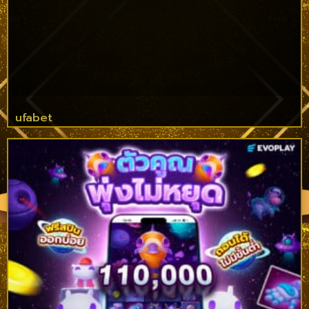
ufabet