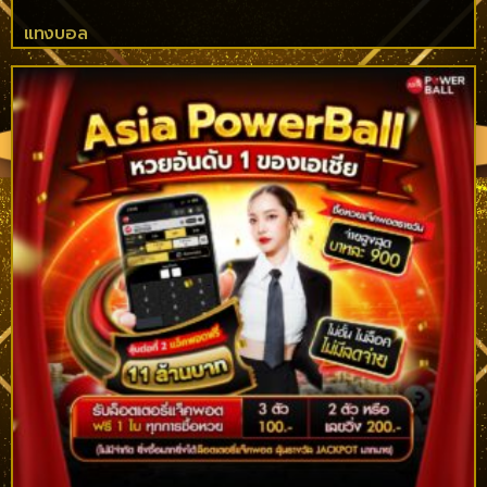
แทงบอล