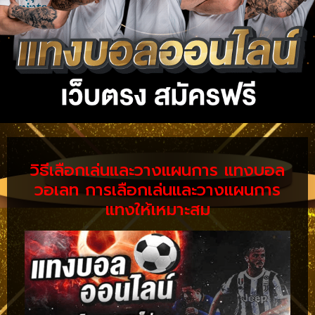
วิธีเลือกเล่นและวางแผนการ แทงบอล
วอเลท การเลือกเล่นและวางแผนการ
แทงให้เหมาะสม