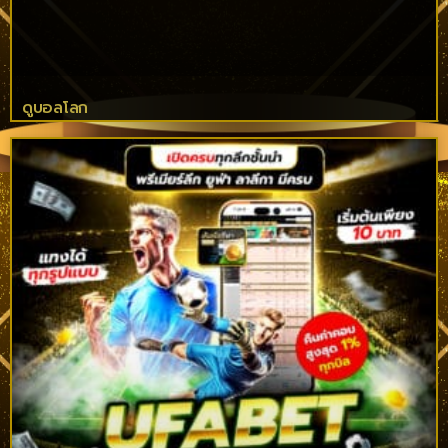
ดูบอลโลก