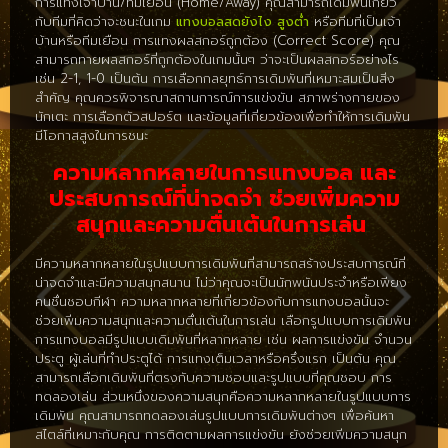
การแทงเจ้าบ้าน/ทีมเยือน (Home/Away) คุณสามารถเดิมพันเกี่ยว
กับทีมที่คิดว่าจะชนะในเกม
แทงบอลสดยังไง
สูงต่ำ
หรือทีมที่เป็นเจ้า
บ้านหรือทีมเยือน การแทงผลสกอร์ถูกต้อง (Correct Score) คุณ
สามารถทายผลสกอร์ที่ถูกต้องในเกมนั้นๆ ว่าจะเป็นผลสกอร์อย่างไร
เช่น 2-1, 1-0 เป็นต้น การเลือกกลยุทธ์การเดิมพันที่เหมาะสมเป็นสิ่ง
สำคัญ คุณควรพิจารณาสถานการณ์การแข่งขัน สภาพร่างกายของ
นักเตะ การเลือกตัวสปอร์ต และข้อมูลที่เกี่ยวข้องเพื่อทำให้การเดิมพัน
มีโอกาสสูงในการชนะ
ความหลากหลายในการแทงบอล และ
ประสบการณ์ที่น่าจดจำ ช่วยเพิ่มความ
สนุกและความตื่นเต้นในการเล่น
มีความหลากหลายในรูปแบบการเดิมพันที่สามารถสร้างประสบการณ์ที่
น่าจดจำและมีความสนุกสนาน ไม่ว่าคุณจะเป็นนักพนันประจำหรือเพียง
คนชื่นชอบกีฬา ความหลากหลายที่เกี่ยวข้องกับการแทงบอลนั้นจะ
ช่วยเพิ่มความสนุกและความตื่นเต้นในการเล่น เลือกรูปแบบการเดิมพัน
การแทงบอลมีรูปแบบเดิมพันที่หลากหลาย เช่น ผลการแข่งขัน จำนวน
ประตู ผู้เล่นที่ทำประตูได้ การแทงเต็มเวลาหรือครึ่งแรก เป็นต้น คุณ
สามารถเลือกเดิมพันที่ตรงกับความชอบและรูปแบบที่คุณชอบ การ
ทดลองเล่น ส่วนหนึ่งของความสนุกคือความหลากหลายในรูปแบบการ
เดิมพัน คุณสามารถทดลองเล่นรูปแบบการเดิมพันต่างๆ เพื่อค้นหา
สไตล์ที่เหมาะกับคุณ การติดตามผลการแข่งขัน ยังช่วยเพิ่มความสนุก