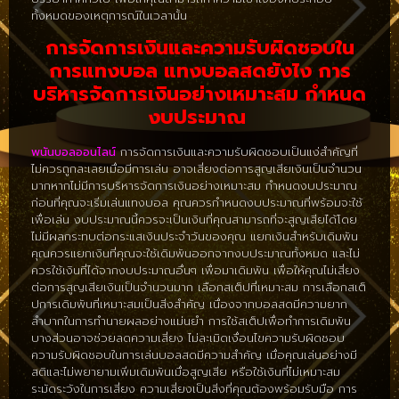
ทั้งหมดของเหตุการณ์ในเวลานั้น
การจัดการเงินและความรับผิดชอบใน
การแทงบอล แทงบอลสดยังไง การ
บริหารจัดการเงินอย่างเหมาะสม กำหนด
งบประมาณ
พนันบอลออนไลน์
การจัดการเงินและความรับผิดชอบเป็นแง่สำคัญที่
ไม่ควรถูกละเลยเมื่อมีการเล่น อาจเสี่ยงต่อการสูญเสียเงินเป็นจำนวน
มากหากไม่มีการบริหารจัดการเงินอย่างเหมาะสม กำหนดงบประมาณ
ก่อนที่คุณจะเริ่มเล่นแทงบอล คุณควรกำหนดงบประมาณที่พร้อมจะใช้
เพื่อเล่น งบประมาณนี้ควรจะเป็นเงินที่คุณสามารถที่จะสูญเสียได้โดย
ไม่มีผลกระทบต่อกระแสเงินประจำวันของคุณ แยกเงินสำหรับเดิมพัน
คุณควรแยกเงินที่คุณจะใช้เดิมพันออกจากงบประมาณทั้งหมด และไม่
ควรใช้เงินที่ได้จากงบประมาณอื่นๆ เพื่อมาเดิมพัน เพื่อให้คุณไม่เสี่ยง
ต่อการสูญเสียเงินเป็นจำนวนมาก เลือกสเต็ปที่เหมาะสม การเลือกสเต็
ปการเดิมพันที่เหมาะสมเป็นสิ่งสำคัญ เนื่องจากบอลสดมีความยาก
ลำบากในการทำนายผลอย่างแม่นยำ การใช้สเต็ปเพื่อทำการเดิมพัน
บางส่วนอาจช่วยลดความเสี่ยง ไม่ละเมิดเงื่อนไขความรับผิดชอบ
ความรับผิดชอบในการเล่นบอลสดมีความสำคัญ เมื่อคุณเล่นอย่างมี
สติและไม่พยายามเพิ่มเดิมพันเมื่อสูญเสีย หรือใช้เงินที่ไม่เหมาะสม
ระมัดระวังในการเสี่ยง ความเสี่ยงเป็นสิ่งที่คุณต้องพร้อมรับมือ การ