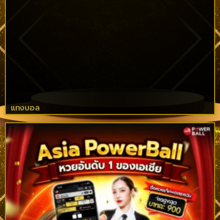
แทงบอล