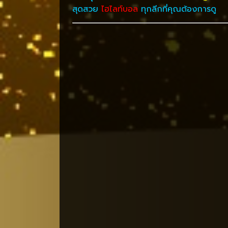
สุดสวย
ไฮไลท์บอล
ทุกลีกที่คุณต้องการดู