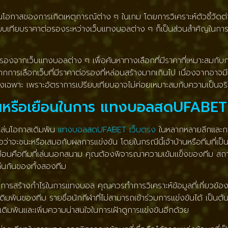
กาสของการเกิดเหตุการณ์ต่าง ๆ ในเกม โดยการวิเคราะห์ตัวชี้วัดต่
ียบเทียบราคาต่อรองระหว่างเว็บแทงบอลต่าง ๆ ก็เป็นส่วนสำคัญในการ
่อรองจากเว็บแทงบอลต่าง ๆ เพื่อค้นหาทางเลือกที่มีราคาที่เหมาะสมกั
การเลือกเว็บที่มีราคาต่อรองที่หล่อนสร้างมากเกินไป เนื่องจากอาจม
อรองเฉพาะ เพราะอัตราการเปรียบเทียบอาจไม่ค่อยเหมาะสมกับความเป็นจร
้านหรือเยือนในการ แทงบอลสดUFABET
้เล่นโอกาสเดิมพัน
แทงบอลสดUFABET เว็บตรง
ในหลากหลายลีกและกา
่อว่าจะชนะหรือเสมอกับผลการแข่งขัน โดยในกรณีนี้เจ้าบ้านหรือทีมที่เป็น
มเยือนคือทีมที่เล่นนอกสนาม คุณต้องพิจารณาความเข้มแข็งของทีม ส
่นกันของทั้งสองทีม
ารสร้างกำไรในการแทงบอล คุณควรทำการวิเคราะห์ข้อมูลที่เกี่ยวข้องก
ดิมพันของทีม รายชื่อนักกีฬาที่ไม่สามารถเข้าร่วมการแข่งขันได้ เป็นต้
ารเดิมพันและเพิ่มความน่าสนใจในการเฝ้าดูการแข่งขันอีกด้วย