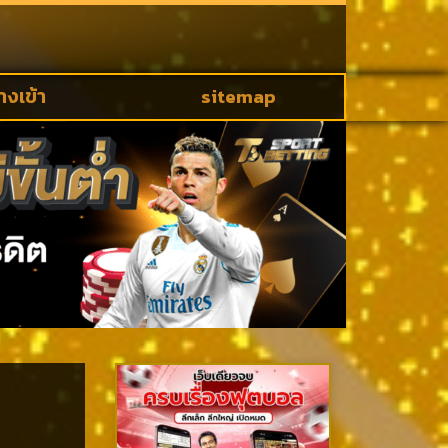
างเข้า
sitemap