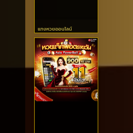
แทงหวยออนไลน์