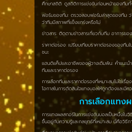
ศึกษาสถิติ: ดูสถิติการแข่งขันก่อนหน้าของทีมท
ฟอร์มของทีม: ตรวจสอบฟอร์มล่าสุดของทีม ว่ามี
ว่าทีมมีสภาพที่แข็งแกร่งหรือไม่
ข่าวสาร: ติดตามข่าวสารเกี่ยวกับทีม อาการของผ
ราคาต่อรอง: เปรียบเทียบราคาต่อรองของทีมในเว็บ
ชนะ
แฮนดิแค็ปและอาชีพของผู้วางเดิมพัน: คำแนะนำจ
ทีมและราคาต่อรอง
การเลือกทีมและราคาต่อรองที่เหมาะสมไม่ใช่เรื่
โอกาสในการตัดสินใจแทงบอลให้ถูกต้องและมีคว
การเลือกแทงผ
การแทงผลสกอร์ในการแข่งขันบอลเป็นหนึ่งในวิธ
ขึ้นอยู่กับความรู้และกลยุทธ์ที่เหมาะสม นี่คือ