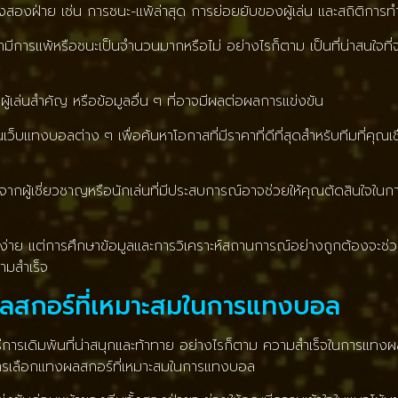
ั้งสองฝ่าย เช่น การชนะ-แพ้ล่าสุด การย่อยยับของผู้เล่น และสถิติการท
การแพ้หรือชนะเป็นจำนวนมากหรือไม่ อย่างไรก็ตาม เป็นที่น่าสนใจที่
ู้เล่นสำคัญ หรือข้อมูลอื่น ๆ ที่อาจมีผลต่อผลการแข่งขัน
แทงบอลต่าง ๆ เพื่อค้นหาโอกาสที่มีราคาที่ดีที่สุดสำหรับทีมที่คุณเชื
ากผู้เชี่ยวชาญหรือนักเล่นที่มีประสบการณ์อาจช่วยให้คุณตัดสินใจในก
องง่าย แต่การศึกษาข้อมูลและการวิเคราะห์สถานการณ์อย่างถูกต้องจะช่ว
ามสำเร็จ
ลสกอร์ที่เหมาะสมในการแทงบอล
ีการเดิมพันที่น่าสนุกและท้าทาย อย่างไรก็ตาม ความสำเร็จในการแทง
วิธีการเลือกแทงผลสกอร์ที่เหมาะสมในการแทงบอล