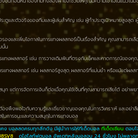
่งขันก่อนหน้าของทีมทั้งสองฝ่ายจะช่วยให้คุณมีความเข้าใจในแนวโน้
ประตูและตัวจริงของทีมและผู้เล่นสำคัญ เช่น ผู้ทำประตูเป้าหมายสูงสุด ผู
ต่อรองและเพิ่มโอกาสในการแทงผลสกอร์เป็นเรื่องสำคัญ คุณสามารถเล
นั้น
การแทงผลสกอร์ เช่น การวางเดิมพันที่ตรงกับเช็คและคาดการณ์ของคุ
ทงผลสกอร์ เช่น ผลสกอร์สูงสุด ผลสกอร์ที่แม่นยำ หรือแม้แต่ผลสก
ุก แต่การจัดการเงินก็ต่อเมื่อคุณใช้เงินที่คุณสามารถเสียได้ อย่าพย
องพึงพอใจกับความรู้และเชี่ยวชาญของคุณในการวิเคราะห์ และอย่าลื
โอกาสในการชนะและความสนุกในการแทงบอล
ั่นคง บอลสดครบทุกลีกดัง มีผู้นำการให้ทีเด็ดบอล
ทีเด็ดเซียน
ตอบโจ
88SV8
ดูไฮไลท์ฟุตบอล อัพเดทหลังบอลจบ 24 ชั่วโมง ไม่พลาดท