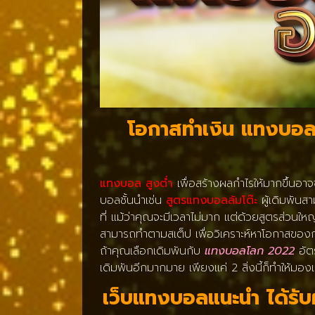
โอกาสทำเงิน แทงบอลสู
แทงบอล สูงต่ำ
เพื่อสร้างผลกำไรให้มากขึ้นอา
บอลชั้นนำเช่น
สูตรแทงบอลล้มโต๊ะ
ผู้เดิมพันสา
ที่ แม้ว่าคุณจะมีเวลาไม่มาก แต่ด้วยสูตรส่วนใ
สามารถทำตามสเต็ป เพื่อวิเคราะห์หาโอกาสของการเด
ถ้าคุณเลือกเดิมพันกับ
แทงบอลโลก 2022
อัตร
เดิมพันอีกมากมาย เพียงแค่ 2 สิ่งนี้ก็ทำให้มอง
เว็บแทงบอลแนะนำ ได้รับผ