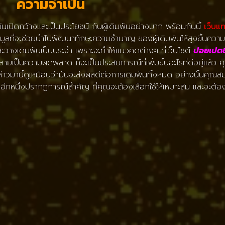
ความจำเป็น
นเปิดกว้างและเป็นประโยชน์ กับผู้เดิมพันอย่างมาก พร้อมกันนี้
เว็บแ
อมูลที่จะช่วยนำไปพัฒนาทักษะความชำนาญ ของผู้เดิมพันให้สูงขึ้นความ
น และวางเดิมพันเป็นประจำ เพราะจะทำให้แนวคิดต่างๆ ที่เว็บไซต์
ปอยเปต
ยเป็นความผิดพลาด ก็จะเป็นประสบการณ์ที่เพิ่มขึ้นอะไรที่ดีอยู่แล้ว ค
่กล่าวมานี้ดูเหมือนว่ามันจะส่งผลดีต่อการเดิมพันทั้งหมด อย่างนั้นคุณส
็นอีกหนึ่งปรากฏการณ์สำคัญ ที่คุณจะต้องเลือกใช้ให้เหมาะสม และจะต้อ