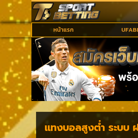
หน้าแรก
UFAB
แทงบอลสูงต่ำ ระบบ ฝ