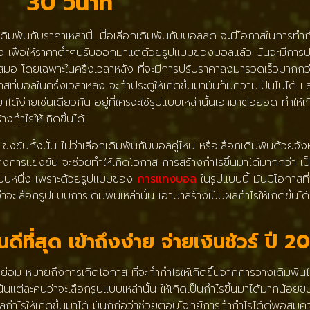
30 วินาที
ดิมพันกับราคาเหล่านี้ เมื่อเลือกเดิมพันกับบอลสด จะมีโอกาสในการทำกำ
บ้าง เพื่อให้ราคาต่ำๆปรับออกมาแต่ด้วยรูปแบบของบอลแล้ว มันจะมีการ
เสมอ โดยเฉพาะในครึ่งเวลาหลัง ที่จะมีการปรับราคาลงมารวดเร็วมากกว
ที่บอลในครึ่งเวลาหลัง จะทำประตูให้เกิดขึ้นมามันก็มีความเป็นไปได้ แล
นมาได้ง่ายเช่นเดียวกัน อยู่ที่ใครจะใช้รูปแบบเหล่านั้นเอามาต่อยอด ทำให้
กำไรให้เกิดขึ้นได้
ข่งขันทั้งนั้น ไม่ว่าเลือกเดิมพันกับบอลคู่ไหน หรือเลือกเดิมพันด้วยจั
ว่างการแข่งขัน จะช่วยทำให้เกิดโอกาส การสร้างกำไรขึ้นมาได้มากกว่า เ
ูปแบบหนึ่ง เพราะด้วยรูปแบบของ
การแทงบอล
ในรูปแบบนี้ มันมีโอกาสที
ว่าจะเลือกรูปแบบการเดิมพันเหล่านั้น เอามาสร้างเป็นผลกำไรให้เกิดขึ้นไ
ีที่สุด เข้าถึงง่าย จ่ายเงินชัวร์ ปี 2
ย่อม หมายถึงการเกิดโอกาส ที่จะทำกำไรให้เกิดขึ้นจากการวางเดิมพัน
พนันแต่ละคนว่าจะเลือกรูปแบบเหล่านั้น ให้เกิดเป็นกำไรขึ้นมาได้มากน้อย
ำไรให้เกิดขึ้นมาได้ มันก็ถือว่าช่วยตอบโจทย์การทำกำไรได้ดีพอสมควร 