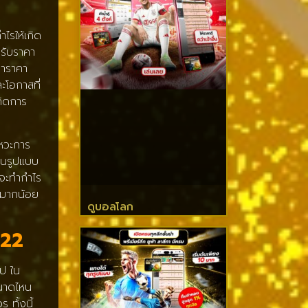
ไรให้เกิด
ปรับราคา
่าราคา
ะโอกาสที่
เกิดการ
งหวะการ
ป็นรูปแบบ
่จะทำกำไร
ด้มากน้อย
ดูบอลโลก
022
ไป ใน
ขนาดไหน
ทั้งนี้