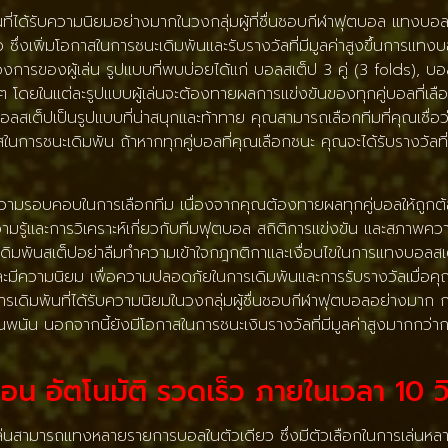
ันที่ได้รับความนิยมอย่างมากในวงกลุ่มผู้ที่ชื่นชอบกีฬาฟุตบอล แทงบอล
งเพิ่มโอกาสในการชนะเดิมพันและรับรางวัลที่มีมูลค่าสูงขึ้นการแทงบ
งการของผู้เล่น รูปแบบที่พบบ่อยได้แก่ บอลสเต็ป 3 คู่ (3 folds), บ
่น ๆ โดยในแต่ละรูปแบบผู้เล่นจะต้องทายผลการแข่งขันของทุกคู่บอลที่เลื
สเต็ปเป็นรูปแบบที่น่าสนุกและท้าทาย คุณสามารถเลือกทีมที่คุณเชื่อว
ในการชนะเดิมพัน ถ้าหากทุกคู่บอลที่คุณเลือกชนะ คุณจะได้รับรางวัลที่ม
วามรอบคอบในการเลือกทีม เนื่องจากคุณต้องทายผลทุกคู่บอลให้ถูกต้
ามรู้และการวิเคราะห์เกี่ยวกับทีมฟุตบอล สถิติการแข่งขัน และสภาพค
ะเดิมพันสเต็ปอย่าลืมทำความเข้าใจกฎกติกาและเงื่อนไขในการแทงบอลสเต
ือและมีความนิยม เพื่อความปลอดภัยในการเดิมพันและการรับรางวัลเมื่อค
เดิมพันที่ได้รับความนิยมในวงกลุ่มผู้ชื่นชอบกีฬาฟุตบอลอย่างมาก
นพนัน นอกจากนี้ยังมีโอกาสในการชนะเงินรางวัลที่มีมูลค่าสูงมากกว่าก
 อัตโนมัติ รวดเร็ว ภายในเวลา 10 วิ
ู้เล่นสามารถแทงหลายรายการบอลในตัวเดียว ซึ่งมีตัวเลือกในการเล่นห