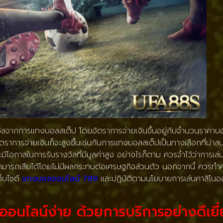
วัลจากการแทงบอลสเต็ป โดยอัตราการจ่ายเงินขึ้นอยู่กับจำนวนราคาบอ
ตราการจ่ายเงินก็จะสูงขึ้นเช่นกันการแทงบอลสเต็ปเป็นทางเลือกที่น่าส
ละมีโอกาสในการรับรางวัลที่มีมูลค่าสูง อย่างไรก็ตาม ควรจำไว้ว่าการเ
ี่สามารถเสียได้โดยไม่มีผลกระทบต่อเศรษฐกิจส่วนตัว นอกจากนี้ ควรท
ว็บไซต์
แทงบอลออนไลน์ 789
และปฏิบัติตามนโยบายการเล่นคาสิโนอ
อนไลน์ง่าย ด้วยการบริการอย่างดีเยี