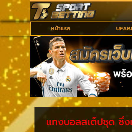
หน้าแรก
UFAB
แทงบอลสเต็ปชุด ซึ่งเป