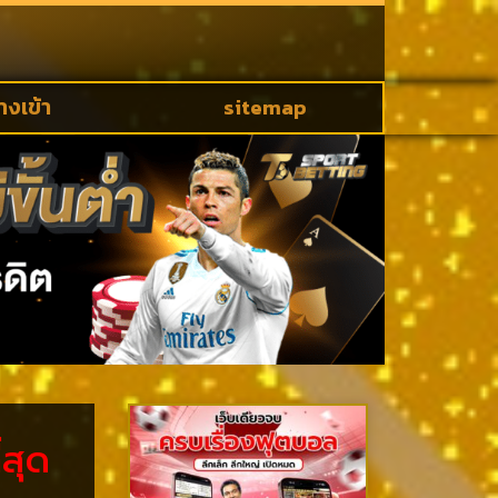
างเข้า
sitemap
่สุด