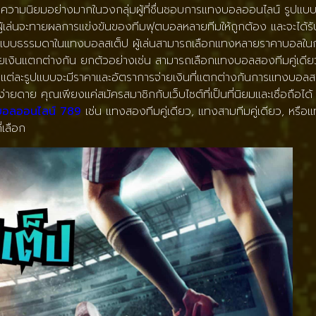
รับความนิยมอย่างมากในวงกลุ่มผู้ที่ชื่นชอบการแทงบอลออนไลน์ รูปแบบ
ู้เล่นจะทายผลการแข่งขันของทีมฟุตบอลหลายทีมให้ถูกต้อง และจะได้รับ
อลแบบธรรมดาในแทงบอลสเต็ป ผู้เล่นสามารถเลือกแทงหลายราคาบอลใน
ายเงินแตกต่างกัน ยกตัวอย่างเช่น สามารถเลือกแทงบอลสองทีมคู่เดี
ึ่งแต่ละรูปแบบจะมีราคาและอัตราการจ่ายเงินที่แตกต่างกันการแทงบอลสเ
ายดาย คุณเพียงแค่สมัครสมาชิกกับเว็บไซต์ที่เป็นที่นิยมและเชื่อถือได
บอลออนไลน์ 789
เช่น แทงสองทีมคู่เดียว, แทงสามทีมคู่เดียว, หรือแทง
่เลือก