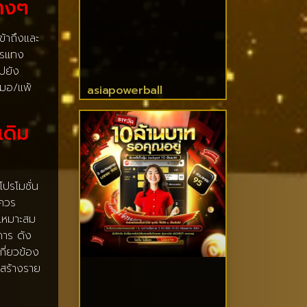
่างๆ
้าถึงและ
ารแทง
ปยัง
มอ/แพ้
asiapowerball
เดิม
โปรโมชั่น
นควร
้เหมาะสม
การ ดัง
กี่ยวข้อง
สร้างราย