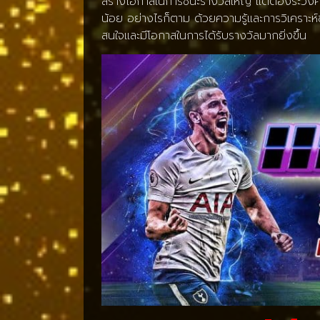
สร้างโอกาสในการชนะรางวัลใหญ่ แต่ต้องระวังควา
น้อย อย่างไรก็ตาม ด้วยความรู้และการวิเคราะห์ข
สนใจและมีโอกาสในการได้รับรางวัลมากยิ่งขึ้น