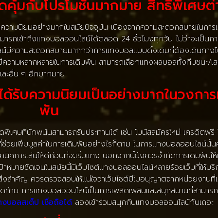
ุ้มกับโปรโมชั่นมากมาย สิทธิพิเศษต
รับความนิยมอย่างมากในสมัยปัจจุบัน เนื่องจากความสะดวกสบายในการเข
มารถเข้าถึงแทงบอลออนไลน์ได้ตลอด 24 ชั่วโมงทุกวัน ไม่ว่าจะเป็นก
มีความสะดวกสบายมากกว่าการแทงบอลแบบดั้งเดิมที่ต้องเดินทางไ
มีความหลากหลายในการเดิมพัน สามารถเลือกแทงผลบอลทั้งทีมชนะ/เส
และอื่น ๆ อีกมากมาย
ด้รับความนิยมเป็นอย่างมากในวงการ
พัน
ุดพิเศษที่นักพนันสามารถรับประทานได้ เช่น โบนัสสมัครใหม่ เครดิตฟรี 
ที่ช่วยเพิ่มมูลค่าในการเดิมพันอย่างไรก็ตาม ในการแทงบอลออนไลน์นั้
นิคการเล่นให้ดีก่อนที่จะเริ่มแทง นอกจากนี้ยังควรจำกัดการเดิมพันให
ป้าหมายชัดเจนในสมัยนี้มีเว็บไซต์แทงบอลออนไลน์หลายร้อยเว็บที่ให้บริ
ป็นสิ่งสำคัญ ควรตรวจสอบให้แน่ใจว่าเว็บไซต์มีใบอนุญาตจากหน่วยงานที่เ
สุดท้าย การแทงบอลออนไลน์เป็นการเพลิดเพลินและสนุกสนานที่สามารถ
ทงบอลสเต็ป
เชื่อถือได้
ลองเข้าร่วมสนุกกับแทงบอลออนไลน์กันเถอะ