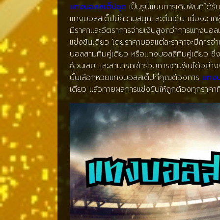
แทงบอลสเต็ปชุด
เป็นรูปแบบการเดิมพันที่ได้
แทงบอลสเต็ปมีความสนุกและตื่นเต้น เนื่องจากผ
มีราคาและอัตราการจ่ายเงินสูงกว่าการแทงบ
แข่งขันเดียว โดยราคาบอลแต่ละราคาจะมีการจ่
บอลสามทีมคู่เดียว หรือแทงบอลสี่ทีมคู่เดียว ซ
ซ้อนเลย และสามารถเข้าร่วมการเดิมพันได้อย่างง่
นั้นเลือกหวยแทงบอลสเต็ปที่คุณต้องการ
แทง
เดียว แล้วทายผลการแข่งขันให้ถูกต้องทุกราคาที