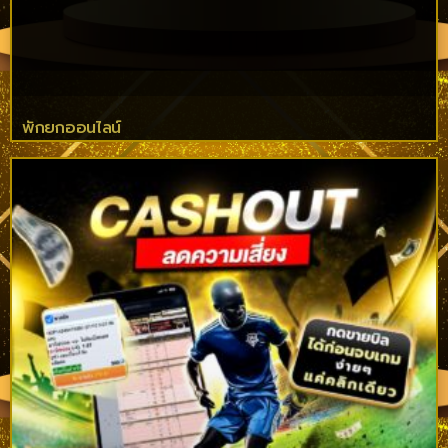
พักยกออนไลน์