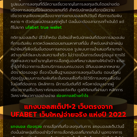
รูปแบบการลงทุนที่ดีมีความเชี่ยวชาญในการลงทุนเติบโตอย่างต่อ
เนื่องการลงทุนที่ให้ผลตอบแทนที่ดี สำหรับนักพนันที่อาจมีความ
เชี่ยวชาญเพียงพอเนื่องจากการแทงบอลสเต็ปวันนี้ คือการเดิมพัน
หลาย ๆ ตัวต่อธนบัตรและทุกคู่ใน1 บิลนั้นจะต้องสามารถทำเงินได้ แต่
ก็ไม่ยาก
ufabet true wallet
กติกาบอลสเต็ป มีไว้สำหรับ มือใหม่สำหรับนักพนันที่ต้องการลองเล่น
ที่การเดิมพัน คาดหวังผลตอบแทนมหาศาลที่นั่น สำหรับเหล่านักพนัน
หน้าใหม่ที่เพิ่งเริ่มขั้นตอนการแทงบอล รูปแบบการนำเสนอที่สามารถ
สร้างรายได้และประสบความสำเร็จ ไม่ว่าจะเป็นการเรียนรู้ข้อมูล การใช้
ทักษะและความชำนาญในการเลือกคู่บอลที่เหมาะสมแทงให้เข้าเป้า แต่ละ
คู่ ได้กำไรจากการเลือกบริการแบบครบวงจร มีทีมบอลหลากหลาย
อัตราต่อรองสูง ซึ่งจะเป็นพื้นฐานของการลงทุนเป็นต้น ตอนนี้คุณ
ต้องรู้รูปแบบการเดิมพันทีละขั้นตอนเพื่อที่จะใช้วิธีการลงทุนเพื่อรับ
โบนัสที่ต้องการ มีหลักการ มีการเริ่มต้นที่ดี หรือหาข้อมูลจากผู้
เชี่ยวชาญเพื่อวิเคราะห์เกมของแต่ละทีม ดูสถิติเกมที่ผ่านมา หลักการ
วิเคราะห์แนวทางอย่างง่าย
ช่องทางสร้างกำไร
แทงบอลสเต็ป1×2
เว็บตรงจาก
UFABET เว็บใหญ่จ่ายจริง แห่งปี 2022
แทงบอล ต้องรวย
การเลือกทีมที่จะลงทุนกับการ แทงบอลสเต็ปวันนี้
ดังนั้นนักพนันต้องเข้าใจว่าการเลือกคู่บอลที่มากเกินไป นอกจากการ