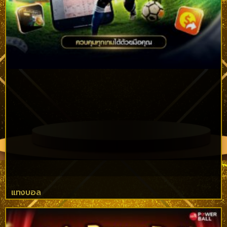
แทงบอล