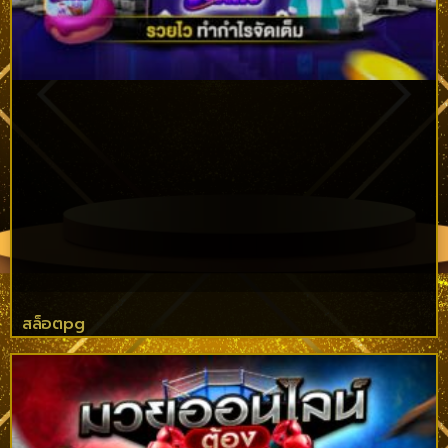
สล็อตpg