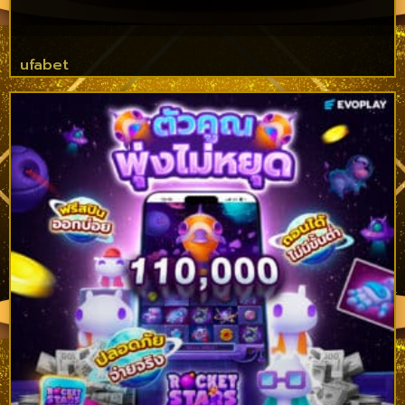
ufabet