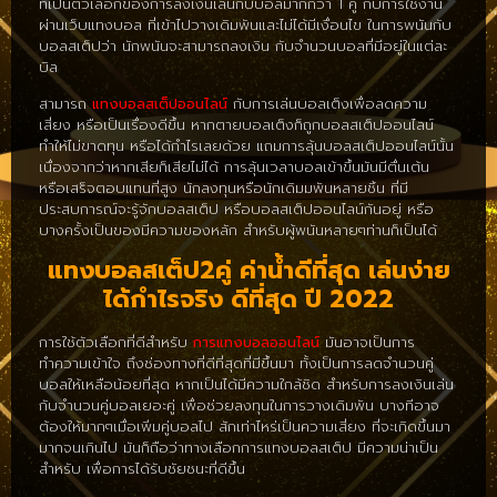
ที่เป็นตัวเลือกของการลงเงินเล่นกับบอลมากกว่า 1 คู่ กับการใช้งาน
ผ่านเว็บแทงบอล ที่เข้าไปวางเดิมพันและไม่ได้มีเงื่อนไข ในการพนันกับ
บอลสเต็ปว่า นักพนันจะสามารถลงเงิน กับจำนวนบอลที่มีอยู่ในแต่ละ
บิล
สามารถ
แทงบอลสเต็ปออนไลน์
กับการเล่นบอลเต็งเพื่อลดความ
เสี่ยง หรือเป็นเรื่องดีขึ้น หากตายบอลเต็งก็ถูกบอลสเต็ปออนไลน์
ทำให้ไม่ขาดทุน หรือได้กำไรเลยด้วย แถมการลุ้นบอลสเต็ปออนไลน์นั้น
เนื่องจากว่าหากเสียก็เสียไม่ได้ การลุ้นเวลาบอลเข้าขึ้นมันมีตื่นเต้น
หรือเสร็จตอบแทนที่สูง นักลงทุนหรือนักเดิมมพันหลายชิ้น ที่มี
ประสบการณ์จะรู้จักบอลสเต็ป หรือบอลสเต็ปออนไลน์กันอยู่ หรือ
บางครั้งเป็นของมีความของหลัก สำหรับผู้พนันหลายๆท่านก็เป็นได้
แทงบอลสเต็ป2คู่ ค่าน้ำดีที่สุด เล่นง่าย
ได้กำไรจริง ดีที่สุด ปี 2022
การใช้ตัวเลือกที่ดีสำหรับ
การแทงบอลออนไลน์
มันอาจเป็นการ
ทำความเข้าใจ ถึงช่องทางที่ดีที่สุดที่มีขึ้นมา ทั้งเป็นการลดจำนวนคู่
บอลให้เหลือน้อยที่สุด หากเป็นได้มีความใกล้ชิด สำหรับการลงเงินเล่น
กับจำนวนคู่บอลเยอะคู่ เพื่อช่วยลงทุนในการวางเดิมพัน บางทีอาจ
ต้องให้มากๆเมื่อเพิ่มคู่บอลไป สักเท่าไหร่เป็นความเสี่ยง ที่จะเกิดขึ้นมา
มากจนเกินไป มันก็ถือว่าทางเลือกการแทงบอลสเต็ป มีความน่าเป็น
สำหรับ เพื่อการได้รับชัยชนะที่ดีขึ้น