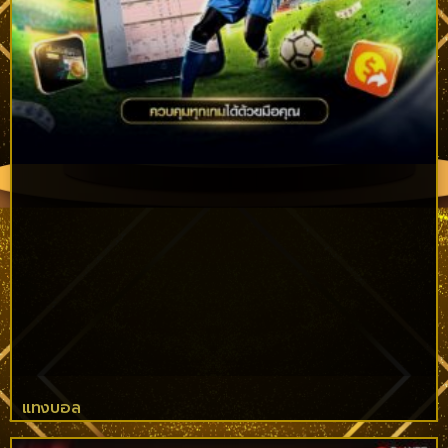
แทงบอล