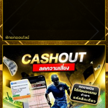
พักยกออนไลน์