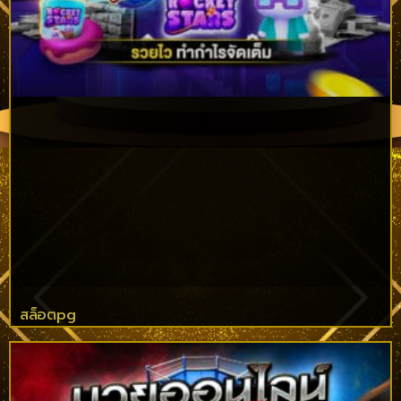
สล็อตpg