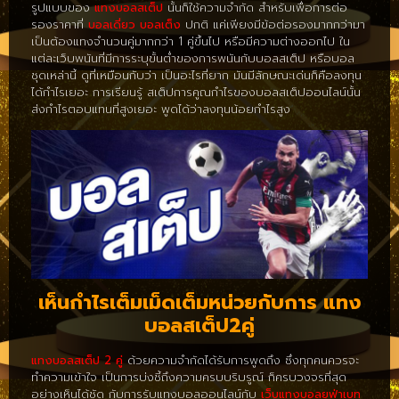
รูปแบบของ
แทงบอลสเต็ป
นั้นก็ใช้ความจำกัด สำหรับเพื่อการต่อ
รองราคาที่
บอลเดี่ยว บอลเต็ง
ปกติ แค่เพียงมีข้อต่อรองมากกว่ามา
เป็นต้องแทงจำนวนคู่มากกว่า 1 คู่ขึ้นไป หรือมีความต่างออกไป ใน
แต่ละเว็บพนันที่มีการระบุขั้นต่ำของการพนันกับบอลสเต็ป หรือบอล
ชุดเหล่านี้ ดูที่เหมือนกับว่า เป็นอะไรที่ยาก มันมีลักษณะเด่นก็คือลงทุน
ได้กำไรเยอะ การเรียนรู้ สเต็ปการคูณกำไรของบอลสเต็ปออนไลน์นั้น
ส่งกำไรตอบแทนที่สูงเยอะ พูดได้ว่าลงทุนน้อยกำไรสูง
เห็นกำไรเต็มเม็ดเต็มหน่วยกับการ แทง
บอลสเต็ป2คู่
แทงบอลสเต็ป 2 คู่
ด้วยความจำกัดได้รับการพูดถึง ซึ่งทุกคนควรจะ
ทำความเข้าใจ เป็นการบ่งชี้ถึงความครบบริบรูณ์ ก็ครบวงจรที่สุด
อย่างเห็นได้ชัด กับการรับแทงบอลออนไลน์กับ
เว็บแทงบอลยูฟ่าเบท