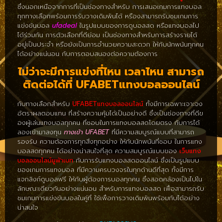
ซึ่งนอกเหนือจากการที่เป็นช่องทางสำหรับ การเสนอเกมการแทงบอล
ทุกทางเลือกพร้อมการรับวางเดิมพันได้ หรืองสามารถรับชมเกมการ
แข่งขันบอล
ufadeal
ในรูปแบบของการดูบอลสด หรือแทงบอลไป
ได้ร่วมกัน การตัวเลือกที่ดีย่อม เป็นช่องทางสำหรับการสร้างรายได้
อยู่เป็นประจำ หรือยังเป็นการอำนวยความสะดวก ให้กับนักพนันทุกคน
ได้อย่างแน่นอน กับการตอบสนองต่อความต้องการ
ไม่ว่าจะมีการแข่งที่ไหน เวลาไหน สามารถ
ติดต่อได้ที่ UFABETแทงบอลออนไลน์
กับทางเลือกสำหรับ
UFABETแทงบอลออนไลน์
ทั้งมีการเฉพาะเจาะจง
อัตราผลตอบแทน ที่สร้างความคุ้มได้เป็นอย่างดี ซึ่งเป็นช่องทางที่ดีข
องผู้เล่นแทงบอลทุกคน ที่ชอบในการแทงบอลสดโดยตรง กับการได้
ลองเข้ามาลงทุน
ทางเข้า UFABET
ที่มีความสมบูรณ์แบบที่สามารถ
รองรับ ความต้องการทุกสิ่งทุกอย่าง ให้กับนักพนันที่ชอบ ในการแทง
บอลสดทุกคน ได้อย่างน่าสนใจที่สุด ความสมบูรณ์แบบของ
เว็บแทง
บอลออนไลน์ยูฟ่าเบท
กับการรับแทงบอลสดออนไลน์ ซึ่งเป็นรูปแบบ
ของเกมการแทงบอล ที่มีความครบวงจรในทุกด้านดีที่สุด ทั้งมีการ
แจกลิงก์ดูบอลฟรี ให้กับผู้ต้องการบอลทุกคน ซึ่งสอดคล้องเป็นไปใน
ลักษณะเดียวกันอย่างแน่นอน สำหรับการแทงบอลสด เพื่อสามารถรับ
ชมเกมการแข่งขันบอลในคู่ที่ ใช้เพื่อการวางเดิมพันพร้อมกับได้อย่าง
น่าสนใจ