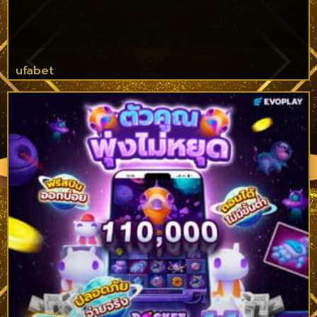
ufabet