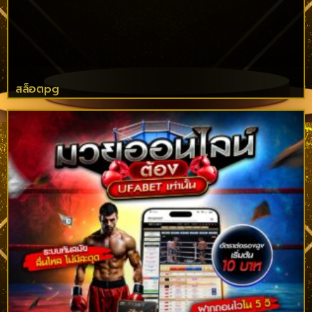
สล็อตpg