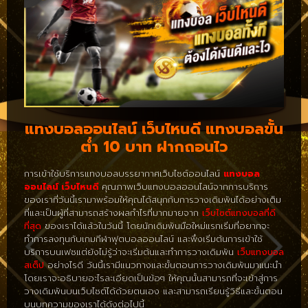
แทงบอลออนไลน์ เว็บไหนดี แทงบอลขั้น
ต่ำ 10 บาท ฝากถอนไว
การเข้าใช้บริการแทงบอลบรรยากาศเว็บไซต์ออนไลน์
แทงบอล
ออนไลน์ เว็บไหนดี
คุณภาพเว็บแทงบอลออนไลน์จากการบริการ
ของเราที่วันนี้เรามาพร้อมให้คุณได้สนุกกับการวางเดิมพันได้อย่างเต็ม
ที่และเป็นผู้ที่สามารถสร้างผลกำไรที่มากมายจาก
เว็บไซต์แทงบอลที่ดี
ที่สุด
ของเราได้แล้วในวันนี้ โดยนักเดิมพันมือใหม่แรกเริ่มที่อยากจะ
ทำการลงทุนกับเกมกีฬาฟุตบอลออนไลน์ และพึ่งเริ่มต้นการเข้าใช้
บริการบนเฟซแต่ยังไม่รู้ว่าจะเริ่มต้นและทำการวางเดิมพัน
เว็บแทงบอล
สเต็ป
อย่างไรดี วันนี้เรามีแนวทางและขั้นตอนการวางเดิมพันมาแนะนำ
โดยเราจะอธิบายอะไรละเอียดเป็นข้อๆ ให้คุณนั้นสามารถที่จะเข้าสู่การ
วางเดิมพันบนเว็บไซต์ได้ด้วยตนเอง และสามารถเรียนรู้วิธีและขั้นตอน
บนบทความของเราได้ดังต่อไปนี้