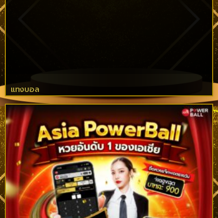
แทงบอล