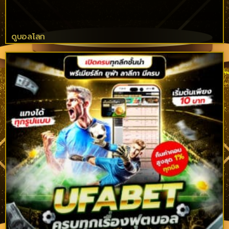
ดูบอลโลก