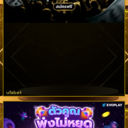
ufabet