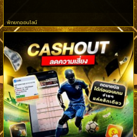
พักยกออนไลน์