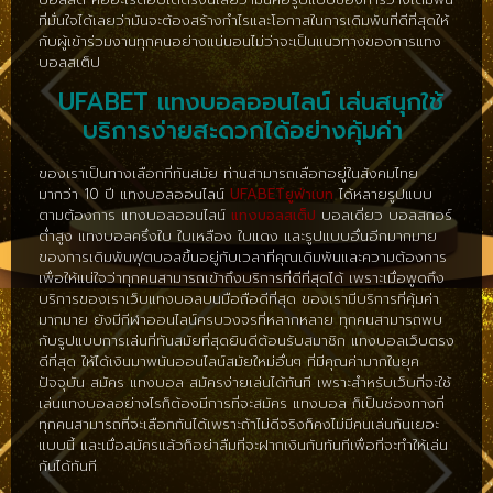
ที่มั่นใจได้เลยว่ามันจะต้องสร้างกำไรและโอกาสในการเดิมพันที่ดีที่สุดให้
กับผู้เข้าร่วมงานทุกคนอย่างแน่นอนไม่ว่าจะเป็นแนวทางของการแทง
บอลสเต็ป
UFABET แทงบอลออนไลน์ เล่นสนุกใช้
บริการง่ายสะดวกได้อย่างคุ้มค่า
ของเราเป็นทางเลือกที่ทันสมัย ท่านสามารถเลือกอยู่ในสังคมไทย
มากว่า 10 ปี แทงบอลออนไลน์
UFABETยูฟ่าเบท
ได้หลายรูปแบบ
ตามต้องการ แทงบอลออนไลน์
แทงบอลสเต็ป
บอลเดี่ยว บอลสกอร์
ต่ำสูง แทงบอลครึ่งใบ ใบเหลือง ใบแดง และรูปแบบอื่นอีกมากมาย
ของการเดิมพันฟุตบอลขึ้นอยู่กับเวลาที่คุณเดิมพันและความต้องการ
เพื่อให้แน่ใจว่าทุกคนสามารถเข้าถึงบริการที่ดีที่สุดได้ เพราะเมื่อพูดถึง
บริการของเราเว็บแทงบอลบนมือถือดีที่สุด ของเรามีบริการที่คุ้มค่า
มากมาย ยังมีกีฬาออนไลน์ครบวงจรที่หลากหลาย ทุกคนสามารถพบ
กับรูปแบบการเล่นที่ทันสมัยที่สุดยินดีต้อนรับสมาชิก แทงบอลเว็บตรง
ดีที่สุด ให้ได้เงินมาพนันออนไลน์สมัยใหม่อื่นๆ ที่มีคุณค่ามากในยุค
ปัจจุบัน สมัคร แทงบอล สมัครง่ายเล่นได้ทันที เพราะสำหรับเว็บที่จะใช้
เล่นแทงบอลอย่างไรก็ต้องมีการที่จะสมัคร แทงบอล ก็เป็นช่องทางที่
ทุกคนสามารถที่จะเลือกกันได้เพราะถ้าไม่ดีจริงก็คงไม่มีคนเล่นกันเยอะ
แบบนี้ และเมื่อสมัครแล้วก็อย่าลืมที่จะฝากเงินกันทันทีเพื่อที่จะทำให้เล่น
กันได้ทันที