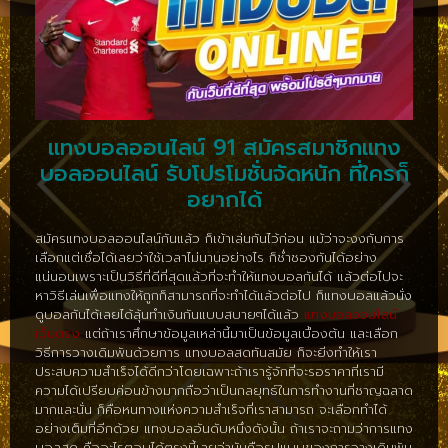
แทงบอลออนไลน์ 91 สมัครสมาชิกแทง
บอลออนไลน์ รับโปรโมชั่นจัดหนัก ที่ใครก็
อยากได้
สมัครแทงบอลออนไลน์กันแล้ว ก็เข้าเล่นกันไว้ก่อน แม้ว่าจะงงกับการ
เลือกแต่เชื่อได้เลยว่าใช้เวลาไม่นานอย่างไร ก็ช่ำชองกันได้อย่าง
แน่นอนเพราะเป็นวิธีที่ดีที่สุดแล้วที่จะทำให้แทงบอลกันได้ แล้วต่อไปจะ
หาวิธีเล่นเพื่อแทงให้ถูกก็สามารถที่จะทำได้แล้วต่อไป ก็แทงบอลแล้วนั่ง
ดูบอลกันได้เลยได้ลุ้นทำเงินกันแบบสบายๆได้แล้ว
แทงบอลออนไลน์
เว็บตรง
แต่ถ้าเราศึกษาข้อมูลเหล่านี้มาเป็นข้อมูลเบื้องต้น และเลือก
วิธีการวางเดิมพันด้วยการ แทงบอลสดทันสมัย ก็จะยิ่งทำให้เรา
ประสบความสำเร็จได้ดีกว่าโดยเฉพาะถ้าเรารู้จักที่จะรอราคาที่เรามี
ความได้เปรียบค่อนข้างมากถือว่าเป็นกลยุทธ์ในการทำงานที่ชาญฉลาด
มากและนั่น ก็คือหนทางแห่งความสำเร็จที่เราสามารถ จะเลือกทำได้
อย่างเต็มที่อีกด้วย แทงบอลอันดับหนึ่งดังนั้น ถ้าเราจะถามว่าการแทง
บอลสด คืออะไรตอบได้ตรงนี้เลยว่ามันคือรูปแบบของการวางเดิมพัน