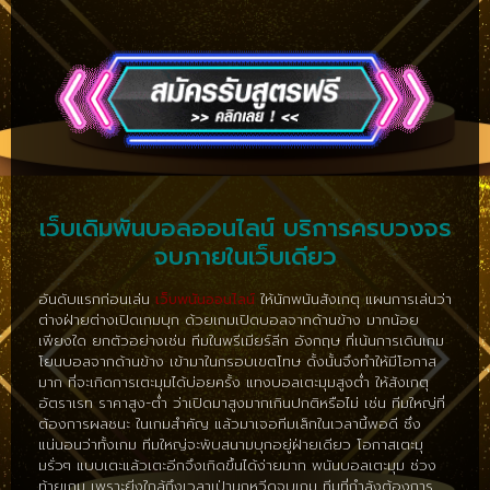
เว็บเดิมพันบอลออนไลน์ บริการครบวงจร
จบภายในเว็บเดียว
อันดับแรกก่อนเล่น
เว็บพนันออนไลน์
ให้นักพนันสังเกตุ แผนการเล่นว่า
ต่างฝ่ายต่างเปิดเกมบุก ด้วยเกมเปิดบอลจากด้านข้าง มากน้อย
เพียงใด ยกตัวอย่างเช่น ทีมในพรีเมียร์ลีก อังกฤษ ที่เน้นการเดินเกม
โยนบอลจากด้านข้าง เข้ามาในกรอบเขตโทษ ดั้งนั้นจึงทำให้มีโอกาส
มาก ที่จะเกิดการเตะมุมได้บ่อยครั้ง แทงบอลเตะมุมสูงต่ำ ให้สังเกตุ
อัตราเรท ราคาสูง-ต่ำ ว่าเปิดมาสูงมากเกินปกติหรือไม่ เช่น ทีมใหญ่ที่
ต้องการผลชนะ ในเกมสำคัญ แล้วมาเจอทีมเล็กในเวลานี้พอดี ซึ่ง
แน่นอนว่าทั้งเกม ทีมใหญ่จะพับสนามบุกอยู่ฝ่ายเดียว โอกาสเตะมุ
มรั่วๆ แบบเตะแล้วเตะอีกจึงเกิดขึ้นได้ง่ายมาก พนันบอลเตะมุม ช่วง
ท้ายเกม เพราะยิ่งใกล้ถึงเวลาเป่านกหวีดจบเกม ทีมที่กำลังต้องการ