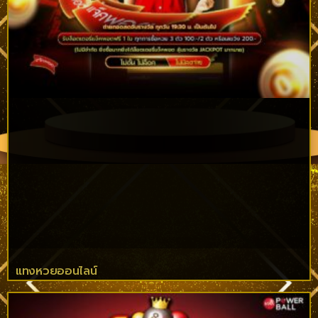
แทงหวยออนไลน์