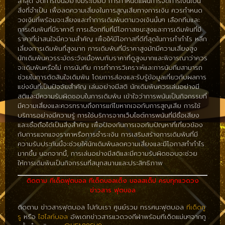
ล่าสุด จัดการเงินอย่างมีระเบียบ การกำหนดแผนการจัดการเงินเป็น
สิ่งที่จำเป็น เพื่อลดความเสี่ยงในการสูญเสียทางการเงิน ควรกำหนด
วงเงินที่พร้อมจะเสี่ยงและทำการเดิมพันตามวงเงินนั้นๆ เลือกทีมและ
การเดิมพันที่มีราคาดี การเลือกทีมที่มีโอกาสชนะสูงและการเดิมพันที่มี
ราคาที่น่าสนใจมีความสำคัญ เพื่อให้มีโอกาสที่ดีที่สุดในการทำกำไร หลีก
เลี่ยงการเดิมพันที่สูงมาก การเดิมพันที่มีราคาสูงมักมีความเสี่ยงสูง
นักเดิมพันควรระมัดระวังเมื่อพบกับราคาที่ดูสูงมากและพิจารณาว่าควร
จะเดิมพันหรือไม่ การนับทีม การทำการวิเคราะห์และการนับทีมสามารถ
ช่วยในการตัดสินใจเดิมพัน โดยการส่องและรับรู้ข้อมูลเกี่ยวกับผลการ
แข่งขันที่เป็นปัจจัยสำคัญ เล่นอย่างมีสติ นักเดิมพันควรเล่นอย่างมี
สติและมีความรับผิดชอบในการเดิมพัน เข้าใจว่าการพนันเป็นกิจกรรมที่
มีความเสี่ยงและควรทราบถึงการแก้ไขหากเจอกับการสูญเสีย การใช้
บริการอย่างมีความรู้ การใช้บริการจากเว็บไซต์การพนันที่มีชื่อเสียง
และเชื่อถือได้เป็นสิ่งสำคัญ เพื่อป้องกันการเจอกับปัญหาที่เกี่ยวข้อง
กับการแจกแจงราคาหรือการชำระเงิน การเสริมสร้างการเดิมพันที่มี
ความรับประกันนี้จะช่วยให้นักเดิมพันลดความเสี่ยงและมีโอกาสทำกำไร
มากขึ้น นอกจากนี้, การเล่นอย่างมีสติและมีความรับผิดชอบจะช่วย
ให้การเดิมพันเป็นกิจกรรมที่สนุกสนานและประสิทธิภาพ
ติดตาม ทีเด็ดฟุตบอล ทีเด็ดบอลเต็ง บอลสเต็ป ครบทุกแวดวง
ข่าวสาร ฟุตบอล
ติดตาม ข่าวสารฟุตบอล ไปกับเรา ศูนย์รวม ทรรศนะฟุตบอล
ทีเด็ดกู
รู
หรือ
ไฮไลท์บอล
อัพเดทข่าวสารแวดวงกีฬาพร้อมทีเด็ดแม่นๆจากกู