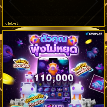
ufabet