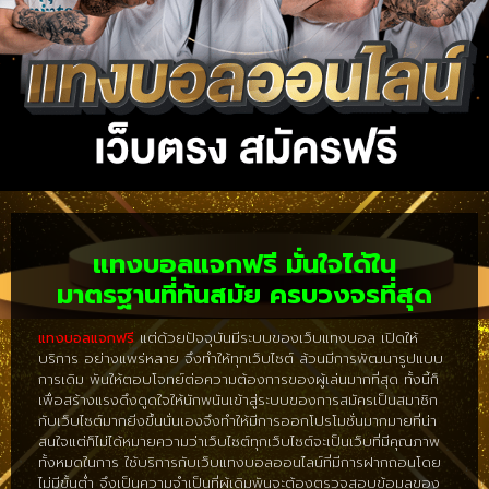
แทงบอลแจกฟรี มั่นใจได้ใน
มาตรฐานที่ทันสมัย ครบวงจรที่สุด
แทงบอลแจกฟรี
แต่ด้วยปัจจุบันมีระบบของเว็บแทงบอล เปิดให้
บริการ อย่างแพร่หลาย จึงทำให้ทุกเว็บไซต์ ล้วนมีการพัฒนารูปแบบ
การเดิม พันให้ตอบโจทย์ต่อความต้องการของผู้เล่นมากที่สุด ทั้งนี้ก็
เพื่อสร้างแรงดึงดูดใจให้นักพนันเข้าสู่ระบบของการสมัครเป็นสมาชิก
กับเว็บไซต์มากยิ่งขึ้นนั่นเองจึงทำให้มีการออกโปรโมชั่นมากมายที่น่า
สนใจแต่ก็ไม่ได้หมายความว่าเว็บไซต์ทุกเว็บไซต์จะเป็นเว็บที่มีคุณภาพ
ทั้งหมดในการ ใช้บริการกับเว็บแทงบอลออนไลน์ที่มีการฝากถอนโดย
ไม่มีขั้นต่ำ จึงเป็นความจำเป็นที่ผู้เดิมพันจะต้องตรวจสอบข้อมูลของ