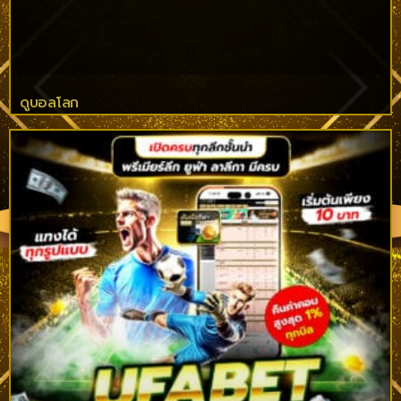
ดูบอลโลก