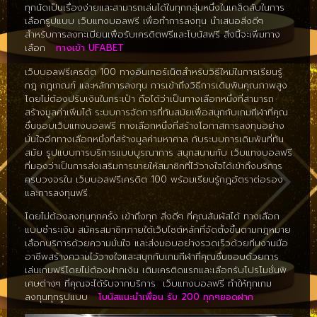
ทุกนัดเป็นเรื่องง่ายและสามารถเล่นได้ในทุกกลุ่มหนึ่งในเคล็ดลับในการ
เลือกรูปแบบ เว็บแทงบอลฟรี เพื่อทำการลงทุน นำเสนอสิ่งดีๆ
สำหรับการลงทะเบียนเพื่อรับเครดิตฟรีและโบนัสฟรี สิ่งนี้จะเพิ่มทาง
เลือก
ทางเข้า UFABET
เว็บบอลฟรีเครดิต 100 ทางอินเทอร์เน็ตสำหรับวิธีใหม่ในการเรียนรู้
กฎ กฎเกณฑ์ และหลักการลงทุน การเข้าถึงวิธีการเดิมพันคุณภาพสูง
โดยไม่ต้องปรับเงินในกระเป๋า ถือได้ว่าเป็นทางเลือกหนึ่งที่สามารถ
สร้างมูลค่าเพิ่มได้ ระบบการจัดการที่ทันสมัยเพื่อสนุกกับเกมกีฬาที่คุณ
ชื่นชอบเว็บแทงบอลฟรี ทางเลือกหนึ่งที่สร้างโอกาสการลงทุนอย่าง
มั่นใจอีกทางเลือกหนึ่งที่สร้างมูลค่ามหาศาล กับระบบการเดิมพันที่ทัน
สมัย ​​รูปแบบการบริการแบบบูรณาการ สนุกสนานกับ เว็บแทงบอลฟรี
ที่มองว่าเป็นการส่งเสริมการขายให้สมาชิกที่ไว้วางใจได้เข้าถึงบริการ
ครบวงจรใน เว็บบอลฟรีเครดิต 100 พร้อมเรียนรู้กฎอัตราต่อรอง
และการลงทุนฟรี
โดยไม่ต้องลงทุนทุกครั้ง เข้าถึงทุก สิ่งดีๆ ที่คุณสัมผัสได้ ทางเลือก
แบบชำระเงิน สมัครสมาชิกภายใต้เว็บไซต์หลักที่จัดตั้งขึ้นตามกฎหมาย
เลือกบริการด้วยความมั่นใจ และส่งมอบอย่างรวดเร็วด้วยทีมงานมือ
อาชีพสร้างความไว้วางใจและสนุกกับเกมกีฬาที่คุณชื่นชอบด้วยการ
เล่นเกมฟรีโดยไม่ต้องฝากเงิน เติมเครติดแรกและเลือกรับโปรโมชั่นพิ
เศษต่างๆ ที่คุณจะได้รับจากบริการ เว็บแทงบอลฟรี ทำให้ทุกเกม
ลงทุนทุกรูปแบบ
โบนัสแนะนำเพื่อน รับ 200 ทุกๆยอดฝาก