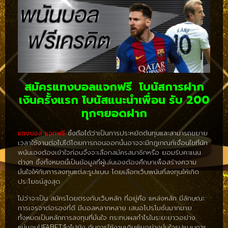
สมัครแทงบอลแจกฟรี โบนัสการฝาก
เงินครั้งแรก โบนัสแนะนำเพื่อน รับ 200
ทุกๆยอดฝาก
แทงบอล แจกฟรี
ซึ่งถือได้ว่าเป็นการประหยัดต้นทุนและสามารถขยาย
เวลาใช้งานต่อไปได้โดยการถอนออกนั้นอาจจะมีกฎเกณฑ์เงื่อนไขที่นัก
พนันเองต้องเข้าใจก่อนจึงจะเลือกสมัครสมาชิกหรือ ยอมรับคะแนน
ต่างๆ ซึ่งทั้งหมดนี้เป็นข้อมูลที่ผู้เล่นเองต้องศึกษาเพื่อสร้างความ
มั่นใจให้กับการลงทุนแต่ละรูปแบบ โดยเลือกเว็บพนันที่ลงทุนให้เกิด
ประโยชน์สูงสุด
ไม่ว่าจะเป็น สมัครโดยตรงกับเว็บหลัก ที่อยู่คือ แหล่งหลัก มีลักษณะ
การเจรจาต่อรองที่ดี มีบอลหลากหลาย เสนอโปรโมชั่นมากมาย
ทั้งหมดเป็นหลักการลงทุนที่มั่นใจ กระทบผลกำไรในระยะยาวอย่าง
แน่นอนUFABETลิ้งไปยัง กับการใช้งานเดิมพันอย่างมั่นใจรูปแบบการ