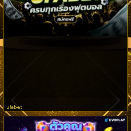
ufabet