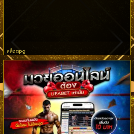
สล็อตpg