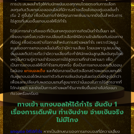
การประสบผลสำเร็จให้กับนักพนันบอลทุกคนโดยตรงกับการเลือก
ลงทุนกับเว็บแทงบอลออนไลน์ที่มีการสร้างเงื่อนไขของคู่บอลขั้นต่ำ
เริ่ม 2 คู่ขึ้นไป​ เพื่อเป็นการทำให้มีคุณภาพเพิ่มมามากยิ่งขึ้นสำหรับการ
ใช้สูตรที่เสนอขึ้นแทงบอลให้ได้กำไร
ได้รับการกล่าวถึงเยอะที่เป็นสาเหตุของการเกิดเป็นกำไรขึ้นมา แค่
เพียงบางครั้งควรมีการเปลี่ยนตัวเลือกให้มีความใกล้เคียงกับช่องทาง
ที่มีอยู่ เพื่อช่วยสร้างโอกาสสำหรับการสร้างผลกำไร เพราะด้วยรูป
แบบของการแทงบอลนั้นมันถือว่ามีความเสี่ยง โดยเฉพาะรูปแบบขอ
งบอลสเต็ปด้วยถือว่ามีความเสี่ยงที่จะทำให้นักพนันสูญเสียเงินทุนโดย
เหตุนั้นความรู้ความเข้าใจของการใช้สูตรตามที่กล่าวผ่านมา เพื่อ
เป็นการแทงบอลให้ได้กำไรแทบทุกครั้ง ซึ่งเป็นการแทงบอลสเต็ปออน
ไลน์เอง
แทงบอลเต็ง
และก็ยังกลายเป็นตัวเลือกสร้างผลตอบแทนให้
กับผู้แทงบอลได้หลายเท่าตัวกับการเพิ่มเงินทุนในแต่ละบิลให้สูงไปกว่า​
เพื่อแลกเปลี่ยนกับผลตอบแทนที่สูงมากกว่านั่นเองในการใช้สูตรจากที่
ได้กล่าวมา และยังเป็นการสร้างผลกำไรมากเพิ่มขึ้นอย่างไม่ต้องมา
กังวลหรือเครียด
ทางเข้า แทงบอลให้ได้กำไร อันดับ 1
เรื่องการเดิมพัน ทำเงินง่าย จ่ายเงินจริง
ไม่มีโกง
แทงบอล ให้ได้กำไร
หากเป็นลักษณะของการแทงบอลที่มีความเสี่ยง