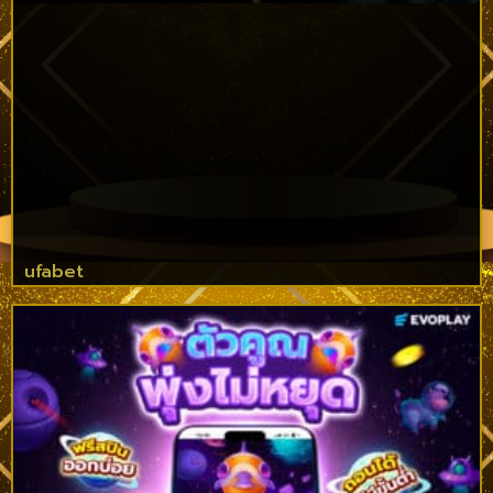
ufabet