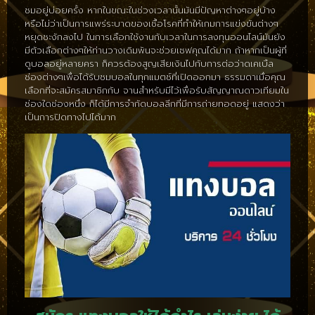
ชมอยู่บ่อยครั้ง หากในขณะในช่วงเวลานั้นมันมีปัญหาต่างๆอยู่บ้าง
หรือไม่ว่าเป็นการแพร่ระบาดของเชื้อโรคที่ทำให้เกมการแข่งขันต่างๆ
หยุดชะงักลงไป ในการเลือกใช้งานกับเวลาในการลงทุนออนไลน์มันยัง
มีตัวเลือกต่างๆให้ท่านวางเดิมพันจะช่วยเซฟคุณได้มาก ถ้าหากเป็นผู้ที่
ดูบอลอยู่หลายครา ก็ควรต้องสูญเสียเงินไปกับการต่อว่าดเคเบิ้ล
ช่องต่างๆเพื่อได้รับชมบอลในทุกแมตช์ที่เปิดออกมา ธรรมดาเมื่อคุณ
เลือกที่จะสมัครสมาชิกกับ จานสำหรับมีไว้เพื่อรับสัญญาณดาวเทียมใน
ช่องใดช่องหนึ่ง ก็ได้มีการจำกัดบอลลีกที่มีการถ่ายทอดอยู่ แสดงว่า
เป็นการปิดทางไปได้มาก