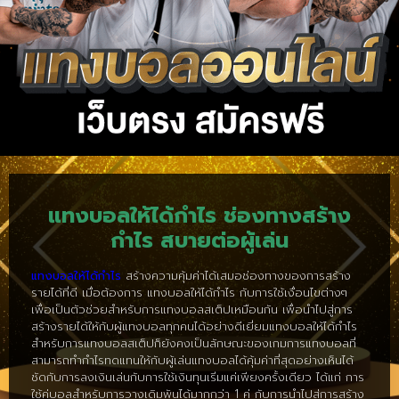
แทงบอลให้ได้กำไร ช่องทางสร้าง
กำไร สบายต่อผู้เล่น
แทงบอลให้ได้กำไร
สร้างความคุ้มค่าได้เสมอช่องทางของการสร้าง
รายได้ที่ดี เมื่อต้องการ แทงบอลให้ได้กำไร กับการใช้เงื่อนไขต่างๆ
เพื่อเป็นตัวช่วยสำหรับการแทงบอลสเต็ปเหมือนกัน​ เพื่อนำไปสู่การ
สร้างรายได้ให้กับผู้แทงบอลทุกคนได้อย่างดีเยี่ยมแทงบอลให้ได้กำไร
สำหรับการแทงบอลสเต็ปก็ยังคงเป็นลักษณะของเกมการแทงบอล​ที่
สามารถทำกำไรทดแทนให้กับผู้เล่นแทงบอลได้คุ้มค่าที่สุดอย่างเห็นได้
ชัดกับการลงเงินเล่นกับการใช้เงินทุนเริ่มแค่เพียงครั้งเดียว​ ได้แก่ การ
ใช้คู่บอลสำหรับการวางเดิมพันได้มากกว่า 1 คู่ กับการนำไปสู่การสร้าง