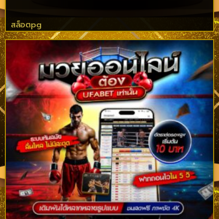
สล็อตpg