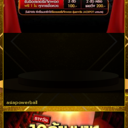
asiapowerball