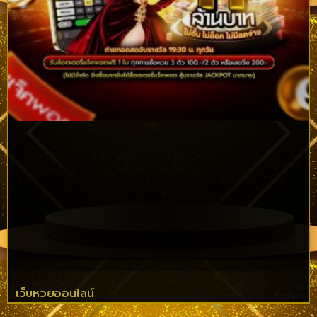
เว็บหวยออนไลน์