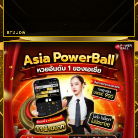
แทงบอล