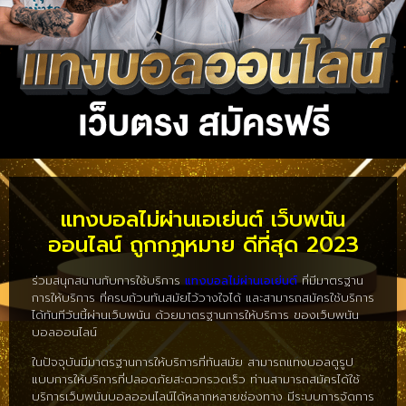
แทงบอลไม่ผ่านเอเย่นต์ เว็บพนัน
ออนไลน์ ถูกกฏหมาย ดีที่สุด 2023
ร่วมสนุกสนานกับการใช้บริการ
แทงบอลไม่ผ่านเอเย่นต์
ที่มีมาตรฐาน
การให้บริการ ที่ครบถ้วนทันสมัยไว้วางใจได้ และสามารถสมัครใช้บริการ
ได้ทันทีวันนี้ผ่านเว็บพนัน ด้วยมาตรฐานการให้บริการ ของเว็บพนัน
บอลออนไลน์
ในปัจจุบันมีมาตรฐานการให้บริการที่ทันสมัย สามารถแทงบอลดูรูป
แบบการให้บริการที่ปลอดภัยสะดวกรวดเร็ว ท่านสามารถสมัครได้ใช้
บริการเว็บพนันบอลออนไลน์ได้หลากหลายช่องทาง มีระบบการจัดการ