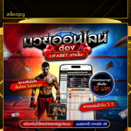
สล็อตpg