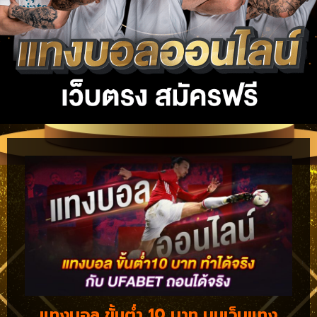
แทงบอล ขั้นต่ำ 10 บาท บนเว็บแทง