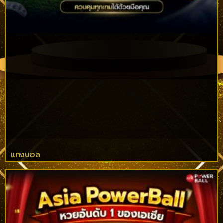
แทงบอล