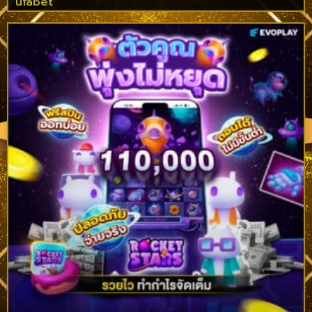
ufabet