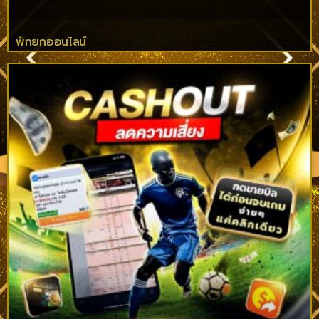
พักยกออนไลน์