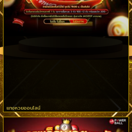
แทงหวยออนไลน์