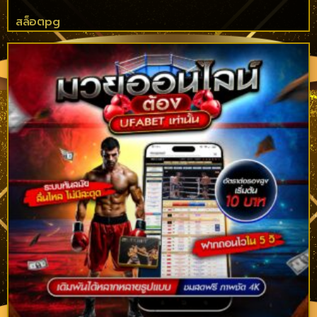
สล็อตpg