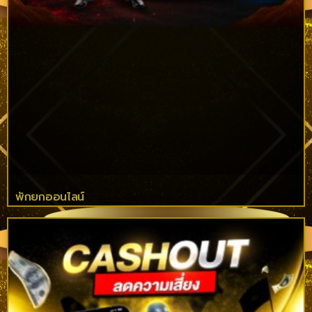
พักยกออนไลน์