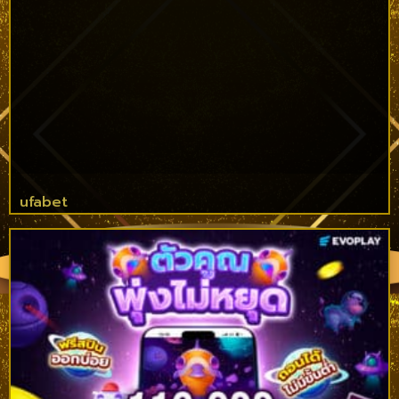
ufabet