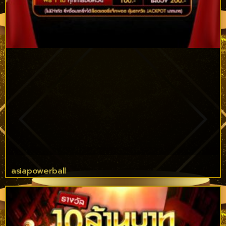
asiapowerball