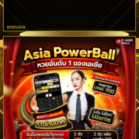
แทงบอล