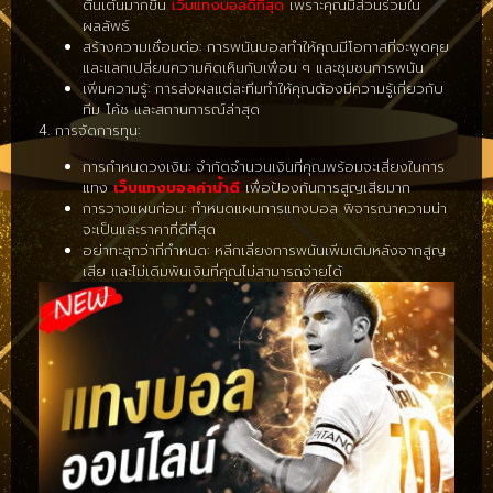
ตื่นเต้นมากขึ้น
เว็บแทงบอลดีที่สุด
เพราะคุณมีส่วนร่วมใน
ผลลัพธ์
สร้างความเชื่อมต่อ: การพนันบอลทำให้คุณมีโอกาสที่จะพูดคุย
และแลกเปลี่ยนความคิดเห็นกับเพื่อน ๆ และชุมชนการพนัน
เพิ่มความรู้: การส่งผลแต่ละทีมทำให้คุณต้องมีความรู้เกี่ยวกับ
ทีม โค้ช และสถานการณ์ล่าสุด
4. การจัดการทุน:
การกำหนดวงเงิน: จำกัดจำนวนเงินที่คุณพร้อมจะเสี่ยงในการ
แทง
เว็บแทงบอลค่าน้ำดี
เพื่อป้องกันการสูญเสียมาก
การวางแผนก่อน: กำหนดแผนการแทงบอล พิจารณาความน่า
จะเป็นและราคาที่ดีที่สุด
อย่าทะลุกว่าที่กำหนด: หลีกเลี่ยงการพนันเพิ่มเติมหลังจากสูญ
เสีย และไม่เดิมพันเงินที่คุณไม่สามารถจ่ายได้