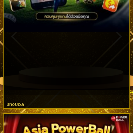
แทงบอล