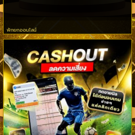
พักยกออนไลน์