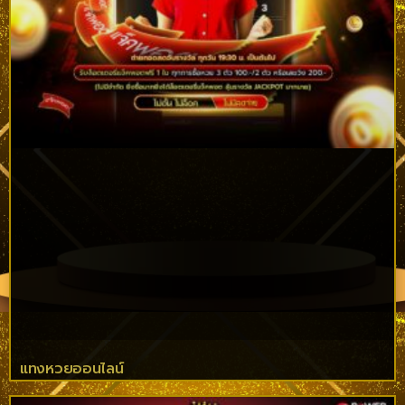
แทงหวยออนไลน์