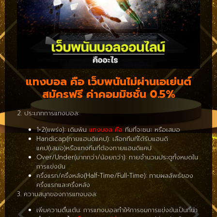
แทงบอล คือ เว็บพนันไม่ผ่านเอเย่นต์
สมัครฟรี ค่าคอมมิชชั่น 0.5%
2. ประเภทการแทงบอล:
1×2(แพร่ง): เดิมพัน
แทงบอล คือ
ทีมที่จะชนะ หรือเสมอ
Handicap(ทายแฮนดิแคป): เลือกทีมที่ได้รับแฮนดิ
แคป(เสมอ)หรือแทงทีมที่ต้องทายแฮนดิแคป
Over/Under(มากกว่า/น้อยกว่า): ทายจำนวนประตูทั้งหมดใน
การแข่งขัน
ครึ่งแรก/ครึ่งหลัง(Half-Time/Full-Time): ทายผลลัพธ์ของ
ครึ่งแรกและครึ่งหลัง
3. ความสนุกของการแทงบอล:
เพิ่มความตื่นเต้น: การแทงบอลทำให้การชมการแข่งขันเป็นที่น่า