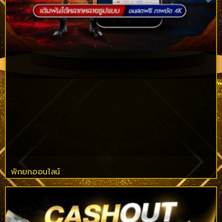
พักยกออนไลน์