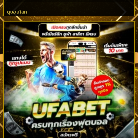
ดูบอลโลก