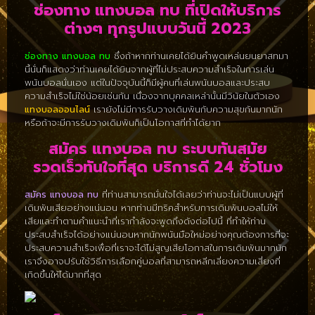
ช่องทาง แทงบอล ทบ ที่เปิดให้บริการ
ต่างๆ ทุกรูปแบบวันนี้ 2023
ช่องทาง แทงบอล ทบ
ซึ่งถ้าหากท่านเคยได้ยินคำพูดเหล่นยนยาสทมา
นี้นั่นก็แสดงว่าท่านเคยได้ยินจากผู้ที่ไม่ประสบความสำเร็จในการเล่น
พนันบอลนั่นเอง แต่ในปัจจุบันนี้ก็มีผู้คนที่เล่นพนันบอลและประสบ
ความสำเร็จไม่ใช่น้อยเช่นกัน เนื่องจากบุคคลเหล่านั้นมีวินัยในตัวเอง
แทงบอลออนไลน์
เรายังไม่มีการรับวางเดิมพันกับความสุขกันมากนัก
หรือถ้าจะมีการรับวางเดิมพันก็เป็นโอกาสที่ทำได้ยาก
สมัคร แทงบอล ทบ ระบบทันสมัย
รวดเร็วทันใจที่สุด บริการดี 24 ชั่วโมง
สมัคร แทงบอล ทบ
ที่ท่านสามารถมั่นใจได้เลยว่าท่านจะไม่เป็นแบบผู้ที่
เดิมพันเสียอย่างแน่นอน หากท่านมีทริคสำหรับการเดิมพันบอลไม่ให้
เสียและทำตามคำแนะนำที่เรากำลังจะพูดถึงดังต่อไปนี้ ที่ทำให้ท่าน
ประสบสำเร็จได้อย่างแน่นอนหากนักพนันมือใหม่อย่างคุณต้องการที่จะ
ประสบความสำเร็จเพื่อที่เราจะได้ไม่สูญเสียโอกาสในการเดิมพันมากนัก
เราจึงอาจปรับใช้วิธีการเลือกคู่บอลที่สามารถหลีกเลี่ยงความเสี่ยงที่
เกิดขึ้นให้ได้มากที่สุด