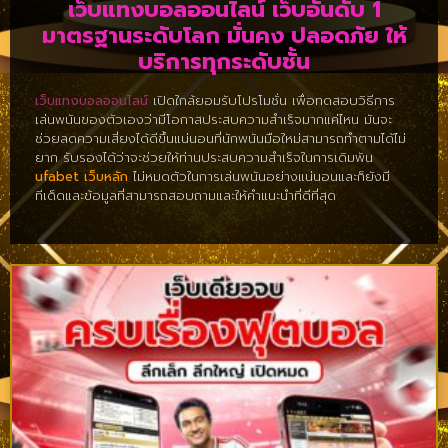
เว็บแทงบอลออนไลน์ เว็บอันดับ 1
มาตรฐานระดับโลก มั่นคง ปลอดภัย ให้
บริการทุกระดับชั้น
เว็บแทงบอลออนไลน์
เปิดใกล้ยอมรับโปรโมชั่น เพื่อทดสอบวิธีการ
เล่นพนันของตัวเองว่ามีโอกาสประสบความสำเร็จมากแค่ไหน มันจะ
ช่วยลดความเสี่ยงได้ดีขึ้นแน่นอนที่นักพนันมือใหม่สามารถทำตามได้ไม่
ยาก รับรองได้ว่าจะช่วยให้ท่านประสบความสำเร็จในการเดิมพัน
ufabet เว็บหลัก
ไม่หมดตัวในการเล่นพนันอย่างแน่นอนและก็ยังมี
ทีเด็ดและข้อมูลที่สามารถสอบถามและให้คำแนะนำที่ดีที่สุด