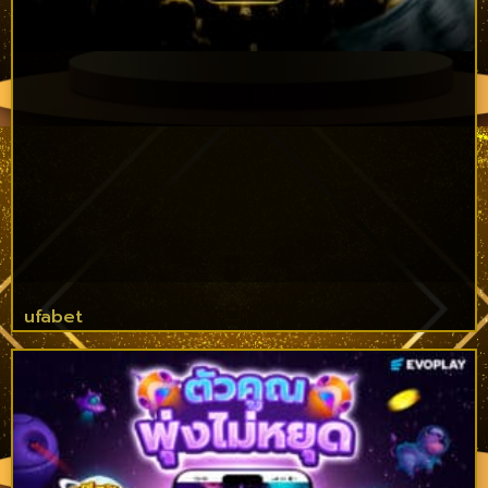
ufabet