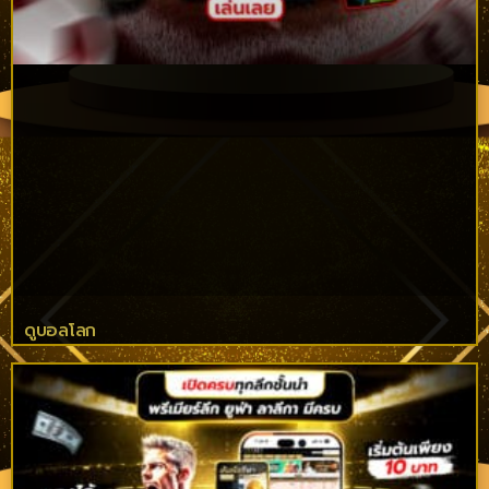
ดูบอลโลก