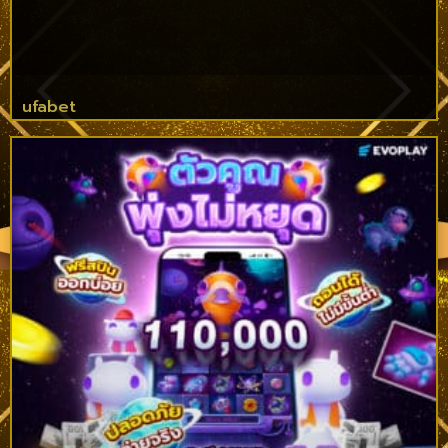
ufabet