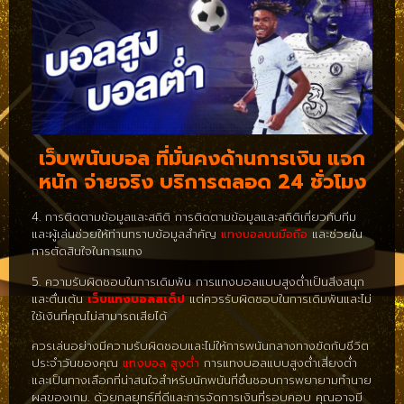
เว็บพนันบอล ที่มั่นคงด้านการเงิน แจก
หนัก จ่ายจริง บริการตลอด 24 ชั่วโมง
4. การติดตามข้อมูลและสถิติ การติดตามข้อมูลและสถิติเกี่ยวกับทีม
และผู้เล่นช่วยให้ท่านทราบข้อมูลสำคัญ
แทงบอลบนมือถือ
และช่วยใน
การตัดสินใจในการแทง
5. ความรับผิดชอบในการเดิมพัน การแทงบอลแบบสูงต่ำเป็นสิ่งสนุก
และตื่นเต้น
เว็บแทงบอลสเต็ป
แต่ควรรับผิดชอบในการเดิมพันและไม่
ใช้เงินที่คุณไม่สามารถเสียได้
ควรเล่นอย่างมีความรับผิดชอบและไม่ให้การพนันกลางทางขัดกับชีวิต
ประจำวันของคุณ
แทงบอล สูงต่ำ
การแทงบอลแบบสูงต่ำเสี่ยงต่ำ
และเป็นทางเลือกที่น่าสนใจสำหรับนักพนันที่ชื่นชอบการพยายามทำนาย
ผลของเกม. ด้วยกลยุทธ์ที่ดีและการจัดการเงินที่รอบคอบ คุณอาจมี