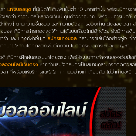
บเรา
แทงบอลชุด
ที่มีเปิดให้เดิมพันขั้นต่ำ 10 บาทเท่านั้น พร้อมมีการจ่าย
่นใจเลยว่า ราคาบอลไหลของเว็บนี้ คุ้มค่าอยากมาก พร้อมมีการเปิดให้เ
หรือลีกใหญ่ ตามความชื่นชอบ และ ความต้องการของท่านได้ตลอดเวลา 
งบอล ที่มีการถ่ายทอดสดให้ท่านได้แบบเรียวไทม์อีกด้วย ยังมีการเดิ
คาร่า และ แทงกีฬาอื่น ๆ
สมัครแทงบอล
ที่สามารถเล่นได้อย่างจุใจ ที่ท
ากมายให้ท่านได้ทดลองเล่นอีกด้วย ไม่ต้องระบบการเล่นจะมีปัญหา
งดี ที่มีการฝึกฝนอบรมมาโดยตรง เพื่อให้ระบบการทำงานของเว็บมีเสถ
ลออนไลน์เว็บตรง
หากท่านสนใจที่สมัครเป็นสมาชิกสามารถติดต่อส
วลา ที่พร้อมให้บริการและใส่ใจทุกท่านอย่างเท่าเทียมกัน ไม่ว่าท่านจะมีท