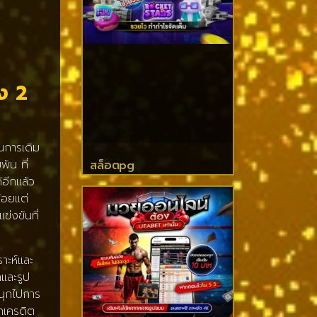
ง 2
นการเดิม
พัน ที่
สล็อตpg
้อีกแล้ว
น้อยแต่
ข่งขันที่
าะห์และ
กและรูป
ุกไปการ
จกเครดิต