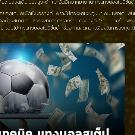
ดี่ยว,บอลสเต็ป,บอลสูง-ต่ำ และอื่นอีกมากมาย ในการแทงบอลไม่มีขั้นต่
่อยอดเดิมพันได้เป็นอย่างดี เพราะไม่ต้องหาเงินทุนมาเพิ่ม เพื่อเดิมพ
ได้อย่างสบาย ๆ แล้วยังสามารถสร้างรายได้อย่างดี ให้ท่านมากขึ้น พร้อ
วย รวมไปการแทงบอลไม่มีขั้นต่ำ ช่วยท่านลดความเสี่ยงในการลงทุนได้