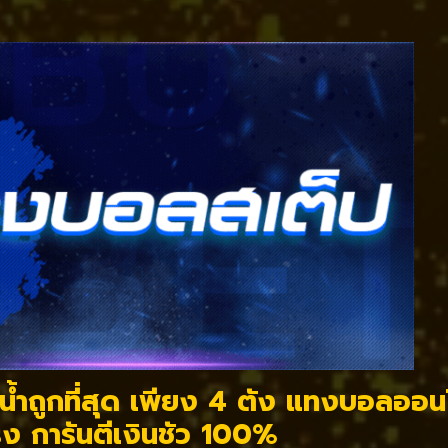
น้ำถูกที่สุด เพียง 4 ตัง แทงบอลออน
รง การันตีเงินชัว 100%