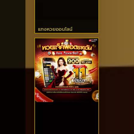
แทงหวยออนไลน์