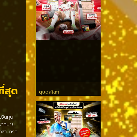
่สุด
ดูบอลโลก
เงินทุน
งมากมาย
 ก็สามารถ