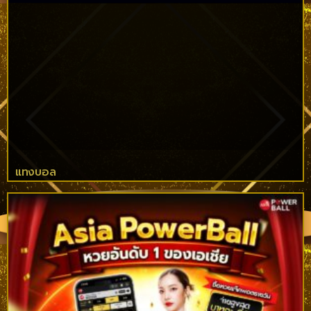
แทงบอล