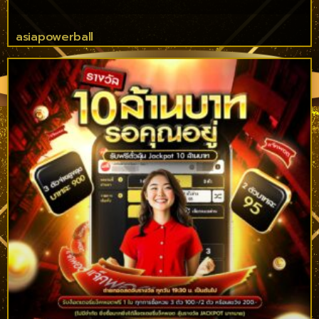
asiapowerball