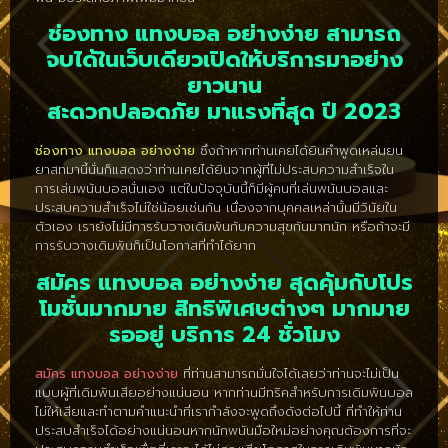
ช่องทาง แทงบอล อย่างง่าย สามารถ
จบได้ในเว็บเดียวเปิดให้บริการมาอย่าง
ยาวนาน
สะดวกปลอดภัย มาแรงที่สุด ปี 2023
ช่องทาง แทงบอล อย่างง่าย
ซึ่งถ้าหากท่านเคยได้ยินคำพูดเหล่นยน
ยาสทมานี้นั่นก็แสดงว่าท่านเคยได้ยินจากผู้ที่ไม่ประสบความสำเร็จใน
การเล่นพนันบอลนั่นเอง แต่ในปัจจุบันนี้ก็มีผู้คนที่เล่นพนันบอลและ
ประสบความสำเร็จไม่ใช่น้อยเช่นกัน เนื่องจากบุคคลเหล่านั้นมีวินัยใน
ตัวเอง เรายังไม่มีการรับวางเดิมพันกับความสุขกันมากนัก หรือถ้าจะมี
การรับวางเดิมพันก็เป็นโอกาสที่ทำได้ยาก
สมัคร แทงบอล อย่างง่าย สุดคุ้มกับโปร
โมชั่นมากมาย สิทธิพิเศษต่างๆ มากมาย
รออยู่ บริการ 24 ชั่วโมง
สมัคร แทงบอล อย่างง่าย
ที่ท่านสามารถมั่นใจได้เลยว่าท่านจะไม่เป็น
แบบผู้ที่เดิมพันเสียอย่างแน่นอน หากท่านมีทริคสำหรับการเดิมพันบอล
ไม่ให้เสียและทำตามคำแนะนำที่เรากำลังจะพูดถึงดังต่อไปนี้ ที่ทำให้ท่าน
ประสบสำเร็จได้อย่างแน่นอนหากนักพนันมือใหม่อย่างคุณต้องการที่จะ