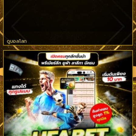
ดูบอลโลก