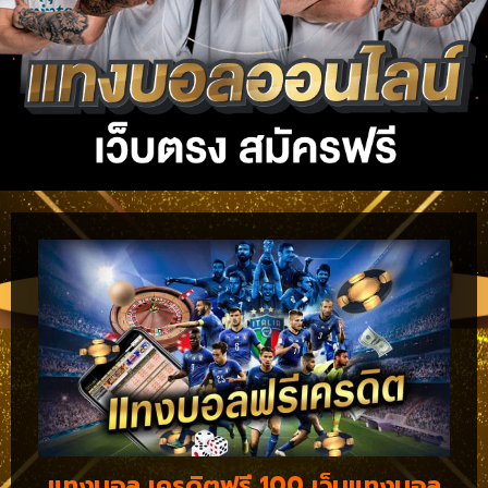
แทงบอล เครดิตฟรี 100 เว็บแทงบอล