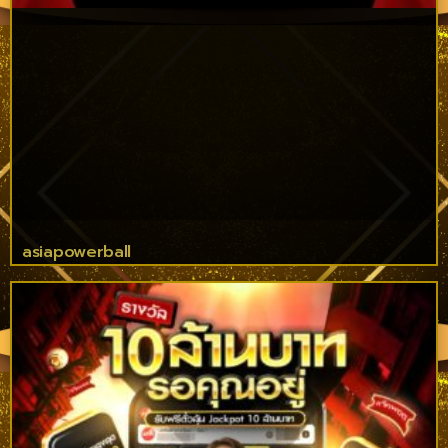
asiapowerball