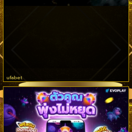
ufabet