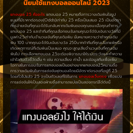
นิยมใช้แทงบอลออนไลน์ 2023
แทงบอล 2.5 คืออะไร
แทงบอล 2.5 หมายถึงการวางเดิมพันในรูป
แบบที่มีราคาต่อรอง(Odds)เท่ากับ 2.5 หรือเป็นเสมอ 2.5 เป็นอัตรา
การจ่ายเงินที่คุณจะได้รับกลับหากเดิมพันของคุณชนะเมื่อคุณทำการ
แทงบอล 2.5 และถ้าทีมที่คุณเลือกชนะในเกมคุณจะได้รับเงินรางวัลที่มี
มูลค่า2.5เท่ากับจำนวนเงินที่คุณเดิมพัน นั่นหมายความว่าถ้าคุณเดิม
พัน 100 บาทคุณจะได้รับเงินรางวัล 250บาทถ้าทีมที่คุณเลือกแพ้หรือ
เกิดเหตุการณ์ที่เดิมพันเป็นเสมอ คุณจะสูญเสียจำนวนเงินที่คุณเดิม
พันไป การเลือกแทงบอล 2.5จะต้องพิจารณาให้ระมัดระวังและทำความ
เข้าใจกับตัวชี้วัดอื่น ๆ เช่น ความเสี่ยง ค่าน้ำ และข้อมูลทีมเพื่อเพิ่ม
โอกาสในการชนะในการแทงบอลเป็นอย่างมากแทงบอล2.5หมายถึง
การวางเดิมพันในการแข่งขันฟุตบอลโดยมีอัตราต่อรองที่อยู่ที่ 2.5
โดยทั่วไปแล้ว 2.5 จะเป็นตัวเลขที่ใช้ในการ
แทงบอลเว็บตรง
เพื่อแบ่ง
การแข่งขันให้เป็นสองฝ่ายซึ่งสามารถแบ่งเป็นสองกรณีได้ดังนี้