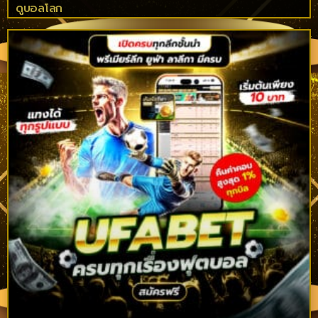
ดูบอลโลก