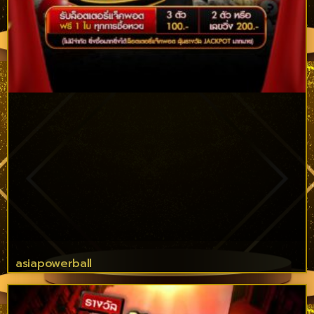
asiapowerball