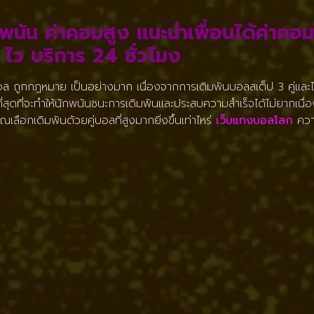
พนัน ค่าคอมสูง แนะนำเพื่อนได้ค่าคอ
ไว บริการ 24 ชั่วโมง
 ถูกกฎหมาย เป็นอย่างมาก เนื่องจากการเดิมพันบอลสเต็ป 3 คู่และไม
ที่สุดที่จะทำให้นักพนันชนะการเดิมพันและประสบความสำเร็จได้ไม่ยากเนื่
ณเลือกเดิมพันด้วยคู่บอลที่สูงมากยิ่งขึ้นเท่าไหร่
เว็บแทงบอลโลก
ความ