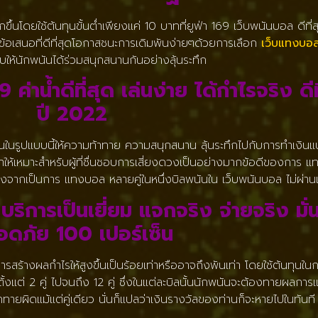
้นโดยใช้ต้นทุนขั้นต่ำเพียงแค่ 10 บาทที่ยูฟ่า 169 เว็บพนันบอล ดีที่ส
้อเสนอที่ดีที่สุดโอกาสชนะการเดิมพันง่ายๆด้วยการเลือก
เว็บแทงบอล
้นักพนันได้ร่วมสนุกสนานกันอย่างลุ้นระทึก
น้ำดีที่สุด เล่นง่าย ได้กำไรจริง ดีท
ปี 2022
ันในรูปแบบนี้ให้ความท้าทาย ความสนุกสนาน ลุ้นระทึกไปกับการทำเงินแบ
งทำให้เหมาะสำหรับผู้ที่ชื่นชอบการเสี่ยงดวงเป็นอย่างมากข้อดีของการ 
ื่องจากเป็นการ แทงบอล หลายคู่ในหนึ่งบิลพนันใน เว็บพนันบอล ไม่ผ่านเ
ิการเป็นเยี่ยม แจกจริง จ่ายจริง มั
ดภัย 100 เปอร์เซ็น
การสร้างผลกำไรให้สูงขึ้นเป็นร้อยเท่าหรืออาจถึงพันเท่า โดยใช้ต้นทุนใน
ั้งแต่ 2 คู่ ไปจนถึง 12 คู่ ซึ่งในแต่ละบิลนั้นนักพนันจะต้องทายผลการแข
กทายผิดแม้แต่คู่เดียว นั่นก็แปลว่าเงินรางวัลของท่านก็จะหายไปในทันที