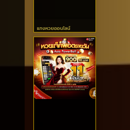
แทงหวยออนไลน์