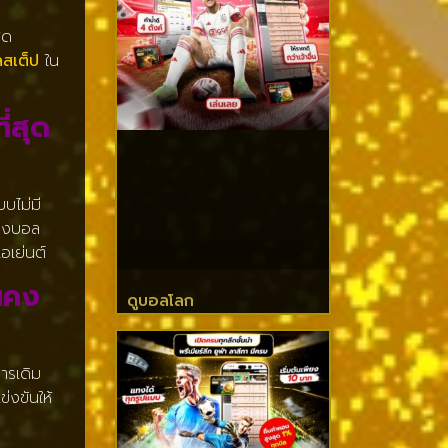
ุด
สเต็ป
ใน
ี่สุด
บไม่มี
แทงบอล
อเย่นต์
่นคง
ดูบอลโลก
การเดิม
่งขันให้