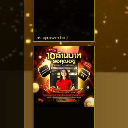
asiapowerball