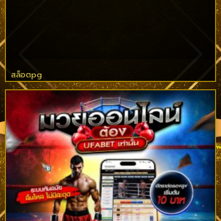
สล็อตpg