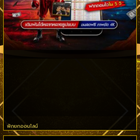
พักยกออนไลน์