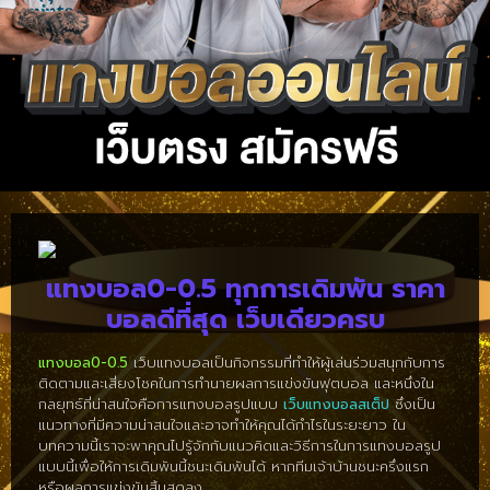
แทงบอล0-0.5 ทุกการเดิมพัน ราคา
บอลดีที่สุด เว็บเดียวครบ
แทงบอล0-0.5
เว็บแทงบอลเป็นกิจกรรมที่ทำให้ผู้เล่นร่วมสนุกกับการ
ติดตามและเสี่ยงโชคในการทำนายผลการแข่งขันฟุตบอล และหนึ่งใน
กลยุทธ์ที่น่าสนใจคือการแทงบอลรูปแบบ
เว็บแทงบอลสเต็ป
ซึ่งเป็น
แนวทางที่มีความน่าสนใจและอาจทำให้คุณได้กำไรในระยะยาว ใน
บทความนี้เราจะพาคุณไปรู้จักกับแนวคิดและวิธีการในการแทงบอลรูป
แบบนี้เพื่อให้การเดิมพันนี้ชนะเดิมพันได้ หากทีมเจ้าบ้านชนะครึ่งแรก
หรือผลการแข่งขันสิ้นสุดลง