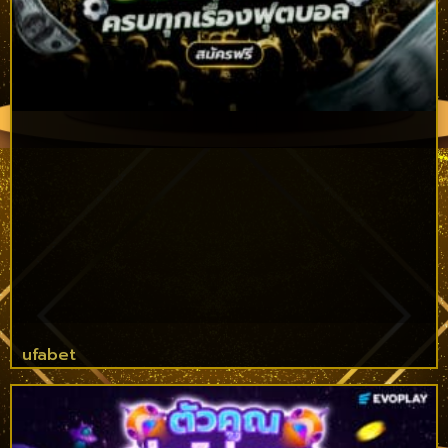
ufabet