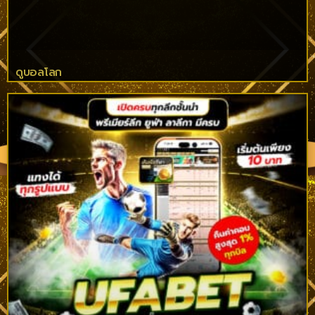
ดูบอลโลก