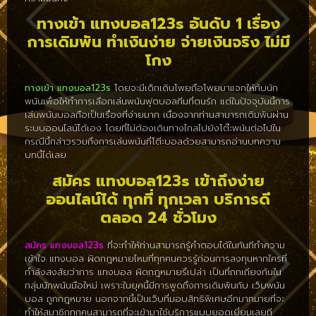
ทางเข้า แทงบอล123s อันดับ 1 เรื่อง
การเดิมพัน ทำเงินง่าย จ่ายเงินจริง ไม่มี
โกง
ทางเข้า แทงบอล123s
โดยจะมีเด็กเดินโพยถือโพยมาแจกให้กับนัก
พนันเพื่อให้ทำการเลือกเล่นพนันฟุตบอลทีมที่ตนรัก แต่ในปัจจุบันนี้การ
เล่นพนันบอลถือเป็นเรื่องที่ง่ายมาก เนื่องจากท่านสามารถเดิมพันผ่าน
ระบบออนไลน์ได้เอง โดยที่ไม่ต้องเดินทางไกลไปยังโต๊ะพนันต่อไปใน
กรณีนี้กล่าวรวมถึงการเล่นพนันที่โตีะบอลด้วยสามารถอ่านบทความ
บทนี้ได้เลย
สมัคร แทงบอล123s เข้าถึงง่าย
ออนไลน์ได้ ทุกที่ ทุกเวลา บริการดี
ตลอด 24 ชั่วโมง
สมัคร แทงบอล123s
ที่จะทำให้ท่านสามารถรู้คำตอบได้ในทันทีทำความ
เข้าใจ แทงบอล ผิดกฎหมายไหมที่ทุกคนควรรู้ก่อนการลงทุนหากใครที่
กำลังสงสัยว่าการ แทงบอล ผิดกฎหมายรึเปล่า เป็นที่ถกเถียงกันใน
กลุ่มนักพนันมือใหม่ เพราะในยุคนี้มีการพูดถึงการเดิมพันกับ เว็บพนัน
บอล ถูกกฎหมาย นอกจากนี้เป็นเว็บที่มอบสิทธิพิเศษอีกมากมายที่จะ
ทำให้สมาชิกทุกคนสามารถที่จะเข้ามาใช้บริการแบบยอดเยี่ยมเลยที