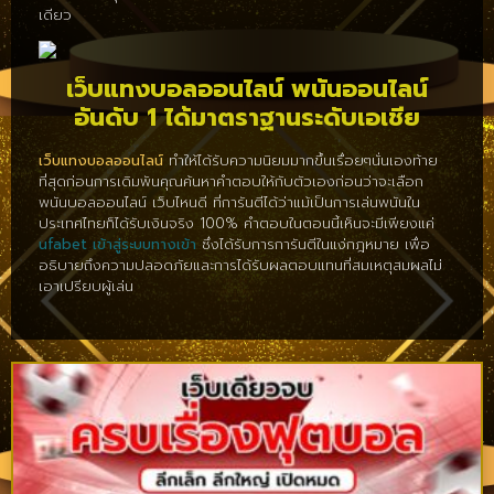
เดียว
เว็บแทงบอลออนไลน์ พนันออนไลน์
อันดับ 1 ได้มาตราฐานระดับเอเชีย
เว็บแทงบอลออนไลน์
ทำให้ได้รับความนิยมมากขึ้นเรื่อยๆนั่นเองท้าย
ที่สุดก่อนการเดิมพันคุณค้นหาคำตอบให้กับตัวเองก่อนว่าจะเลือก
พนันบอลออนไลน์ เว็บไหนดี ที่การันตีได้ว่าแม้เป็นการเล่นพนันใน
ประเทศไทยก็ได้รับเงินจริง 100% คำตอบในตอนนี้เห็นจะมีเพียงแค่
ufabet เข้าสู่ระบบทางเข้า
ซึ่งได้รับการการันตีในแง่กฎหมาย เพื่อ
อธิบายถึงความปลอดภัยและการได้รับผลตอบแทนที่สมเหตุสมผลไม่
เอาเปรียบผู้เล่น