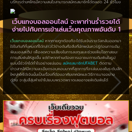
บริการต่างๆใครมีความสนใจสามารถสมัครสมาชิกได้ตลอด 24 ชั่วโมง
เว็บแทงบอลออนไลน์ จะพาท่านร่ำรวยได้
ง่ายไปกับการเข้าเล่นเว็บคุณภาพอันดับ 1
เว็บแทงบอลออนไลน์
หากทายถูกต้องก็จะได้รับเงินรางวัลกลับออกมา
ใช้ในทันทีทั้งหมดที่ได้กล่าวไว้ข้างต้นคือสิ่งที่นักพนันควรรู้ก่อนการเดิม
พันบอลสเต็ป เพื่อลดความเสี่ยงในการลงทุนและช่วยเพิ่มโอกาสชนะ
การเดิมพันให้สูงขึ้น แต่ถ้าหากท่านต้องการเอาชนะการเดิมพันในรูป
แบบนี้ชัวร์ๆได้กำไรอย่างแน่นอน
สมัครสมาชิกUFABET
ติดตาม
ข่าวสารให้มีความละเอียดรอบคอบมากที่สุดการที่จะเล่นบอลในระดับลีก
ใหญ่ๆให้ได้เงินนั้นเป็นเรื่องที่ต้องอาศัยเทคนิคและวิธีการบางอย่าง
ด้วย จะสุ่มสี่สุ่มห้าเข้าไปแบบพรวดพราดเลยอาจแพ้เดิมพันได้