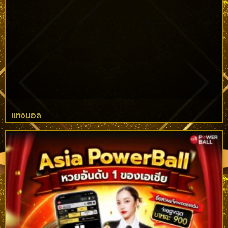
แทงบอล