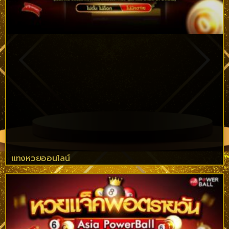
แทงหวยออนไลน์