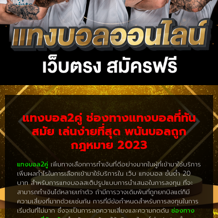
แทงบอล2คู่
ช่องทางแทงบอลที่ทัน
สมัย เล่นง่ายที่สุด พนันบอลถูก
กฎหมาย 2023
แทงบอล2คู่
เพิ่มทางเลือกการทำเงินที่ดีอย่างมากในผู้ที่เข้ามาใช้บริการ
เพิ่มผลกำไรในการเลือกเข้ามาใช้บริการใน เว็บ แทงบอล ขั้นต่ำ 20
บาท สำหรับการแทงบอลสเต็ปรูปแบบการนำเสนอในการลงทุน ที่จะ
สามารถทำเงินได้หลายเท่าตัว ถ้ามีการวางเดิมพันที่ถูกยกบิลแต่ก็มี
ความเสี่ยงที่มากด้วยเช่นกัน การที่มีข้อกำหนดสำหรับการลงทุนในการ
เริ่มต้นที่ไม่มาก ซึ่งจะเป็นการลดความเสี่ยงและความกดดัน
ช่องทาง