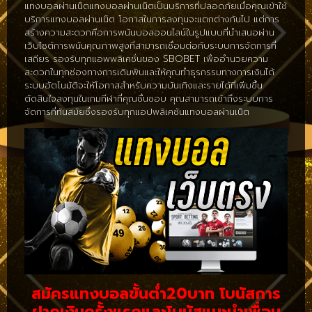
แทงบอลผ่านเน็ตแทงบอลผ่านเน็ตเป็นบริการที่ปลอดภัยเมื่อคุณเข้าใช้
บริการแทงบอลผ่านเน็ต โอกาสในการลงทุนจะแตกต่างกันไป แต่การ
สร้างความสะดวกคือการพนันบอลออนไลน์ในรูปแบบที่นำเสนอผ่าน
เว็บไซต์การพนันคุณภาพสูงที่สามารถเชื่อมต่อกับระบบการจัดการที่
เสถียร รองรับทุกแอพพลิเคชั่นของ SBOBET เพื่ออำนวยความ
สะดวกในทุกช่องทางการเดิมพันและให้คุณทำธุรกรรมทางการเงินได้
ระบบอัตโนมัติจะให้โอกาสสำหรับความบันเทิงและรายได้ที่เพิ่มขึ้น
ตัดสินใจลงทุนในเกมกีฬาที่คุณชื่นชอบ คุณสามารถเข้าถึงระบบการ
จัดการที่ทันสมัยซึ่งรองรับทุกแอปพลิเคชันแทงบอลผ่านเน็ต
สมัครแทงบอลขั้นต่ำ20บาท โบนัสการ
ฝากเงินครั้งแรกและโบนัสแนะนำเพื่อน