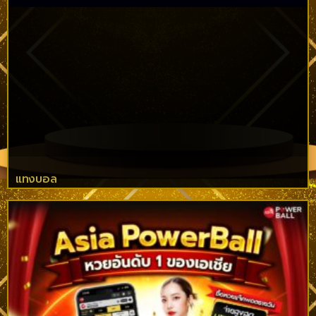
แทงบอล