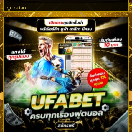
ดูบอลโลก