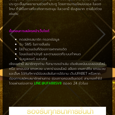
ประตูจะขึ้นมาพยายามช่วยทำประตู โดยการมารอโหม่งบอล ในเขต
โทษ ทำให้โอกาสที่จะเกิดการเตะมุม ในเวลานี้ ยิ่งสูงมาก ตามไปด้วย
เช่นกัน
ขั้นตอนการสมัครหน้าเว็บไซต์
กดสมัครสมาชิก กรอกข้อมูล
รับ SMS ในการยืนยัน
ใส่จำนวนเงินที่ต้องการฝากเครดิต
โอนเงินเข้าบัญชี และตามยอดที่ระบบกำหนด
รับยูสเซอร์ และรหัส
เพียงเท่านี้ สมาชิกทุกท่าน ก็สามารถเข้าเล่น เดิมพันพนันบอลออนไลน์
หรือ แทงบอล แทงหวย บาคาร่าออนไลน์ สล็อต เกมคาสิโน แทงมวย
และอื่นๆ ได้ทันทีหากมีข้อสงสัยในการใช้งาน เว็บUFABET หรือหาก
ต้องการสมัครสมาชิกผ่านทาง ช่องทางคอลเซ็นเตอร์ สามารถทำได้
โดยผ่านช่องทาง
LINE:@UFA88SV8
ตอลด 24 ชั่วโมง