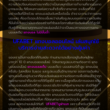
ความได้เปรียบค่อนข้างมากถือว่าเป็นกลยุทธ์ในการทำงานที่ชาญฉลาด
มากและนั่น ก็คือหนทางแห่งความสำเร็จที่เราสามารถ จะเลือกทำได้
อย่างเต็มที่อีกด้วย แทงบอลอันดับหนึ่งดังนั้น ถ้าเราจะถามว่าการแทง
บอลสด คืออะไรตอบได้ตรงนี้เลยว่ามันคือรูปแบบของการวางเดิมพัน
ที่มั่นใจได้เลยว่ามันจะต้องสร้างกำไรและโอกาสในการเดิมพันที่ดีที่สุดให้
กับผู้เข้าร่วมงานทุกคนอย่างแน่นอนไม่ว่าจะเป็นแนวทางของการแทง
บอลสเต็ป
แทงบอล ไม่มีขั้นต่ำ
UFABET แทงบอลออนไลน์ เล่นสนุกใช้
บริการง่ายสะดวกได้อย่างคุ้มค่า
ของเราเป็นทางเลือกที่ทันสมัย ท่านสามารถเลือกอยู่ในสังคมไทย
มากว่า 10 ปี แทงบอลออนไลน์ ได้หลายรูปแบบตามต้องการ แทง
บอลออนไลน์
แทงบอลสเต็ป
บอลเดี่ยว บอลสกอร์ต่ำสูง แทงบอล
ครึ่งใบ ใบเหลือง ใบแดง และรูปแบบอื่นอีกมากมาย ของการเดิมพัน
ฟุตบอลขึ้นอยู่กับเวลาที่คุณเดิมพันและความต้องการเพื่อให้แน่ใจว่าทุก
คนสามารถเข้าถึงบริการที่ดีที่สุดได้ เพราะเมื่อพูดถึงบริการของเราเว็บ
แทงบอลบนมือถือดีที่สุด ของเรามีบริการที่คุ้มค่ามากมาย ยังมีกีฬา
ออนไลน์ครบวงจรที่หลากหลาย ทุกคนสามารถพบกับรูปแบบการเล่นที่
ทันสมัยที่สุดยินดีต้อนรับสมาชิก แทงบอลเว็บตรงดีที่สุด ให้ได้เงินมา
พนันออนไลน์สมัยใหม่อื่นๆ ที่มีคุณค่ามากในยุคปัจจุบัน สมัคร แทง
บอล สมัครง่ายเล่นได้ทันที
UFABETยูฟ่าเบท
เพราะสำหรับเว็บที่จะใช้
เล่นแทงบอลอย่างไรก็ต้องมีการที่จะสมัคร แทงบอล ก็เป็นช่องทางที่