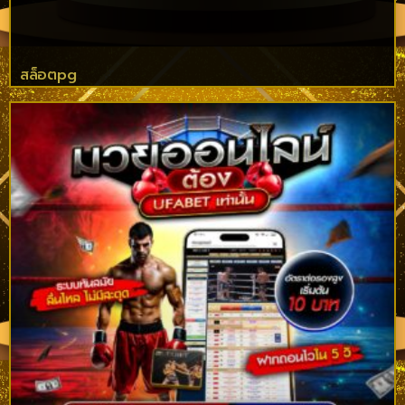
สล็อตpg