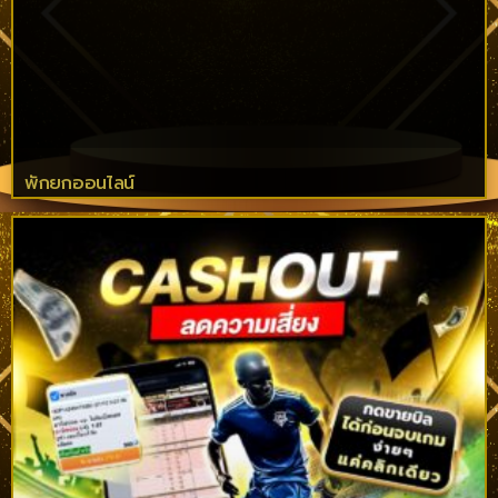
พักยกออนไลน์