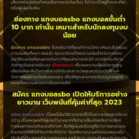
เสี่ยงพนันเงินทุนทั้งหมดในการแข่งขันเดียว ไม่ว่าจะเป็นผู้ชื่นชอบกีฬา
หรือผู้เล่นเดิมพัน
ช่องทาง แทงบอลsbo แทงบอลขั้นต่ำ
10 บาท เท่านั้น เหมาะสำหรับนักลงทุนงบ
น้อย
ช่องทาง แทงบอลsbo
ซึ่งหลังจากที่คุณทำการวิเคราะห์และเลือกแบบ
การเดิมพันที่เหมาะสมแล้ว คุณจะต้องกำหนดวงเงินสำหรับการแทง
อย่าให้วงเงินที่คุณแทงเกินกว่าที่คุณสามารถรับได้ ควรมีการบริหาร
จัดการเงินอย่างมีระบบ
เว็บแทงบอล
เพื่อลดความเสี่ยงในการสูญ
เสียเงินและเพิ่มโอกาสในการได้รับเงินรางวัลคุณควรจดบันทึกและ
วิเคราะห์ผลการเดิมพันของคุณ เพื่อให้คุณสามารถปรับปรุงกลยุทธ์
และแก้ไขความผิดพลาดในอนาคตได้
สมัคร แทงบอลsbo เปิดให้บริการอย่าง
ยาวนาน เว็บพนันที่คุ้มค่าที่สุด 2023
สมัคร แทงบอลsbo
เป็นหนึ่งในวิธีการพนันที่ได้รับความนิยมมากในวง
กว้าง เป็นเหตุผลที่มีผู้เล่นจำนวนมากที่เข้ามาเสี่ยงโชคกับการเลือก
ทายผลการแข่งขันบอลที่ต่างๆ สิ่งที่ผู้เล่นสนใจอยู่คือว่าการแทงบอล
สามารถทำให้ได้กำไรเท่าไหร่ได้บ้าง ต้องพิจารณาอย่างรอบคอบเมื่อ
ตัดสินใจที่จะลงทุนในการแทงบอล และไม่ควรวางเงินทั้งหมดในการเดิม