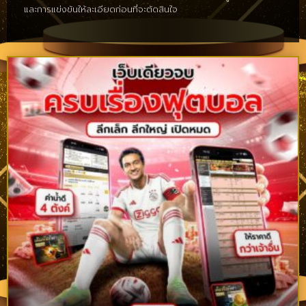
และการแข่งขันให้ละเอียดก่อนที่จะตัดสินใจ