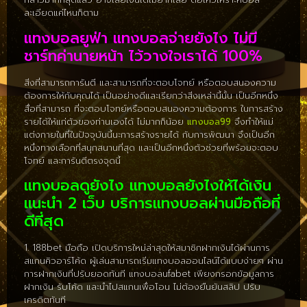
ละเอียดแค่ไหนก็ตาม
แทงบอลยูฟ่า แทงบอลจ่ายยังไง ไม่มี
ชาร์ทค่านายหน้า ไว้วางใจเราได้ 100%
สิ่งที่สามารถการันตี และสามารถที่จะตอบโจทย์ หรือตอบสนองความ
ต้องการให้กับคุณได้ เป็นอย่างดีและเรียกว่าสิ่งเหล่านี้นั้น เป็นอีกหนึ่ง
สื่อที่สามารถ ที่จะตอบโจทย์หรือตอบสนองความต้องการ ในการสร้าง
รายได้ให้แก่ตัวของท่านเองได้ ไม่มากก็น้อย
แทงบอล99
จึงทำให้แม่
แต่งกายในที่ในปัจจุบันนี้นะการสร้างรายได้ กับการพัฒนา จึงเป็นอีก
หนึ่งทางเลือกที่สนุกสนานที่สุด และเป็นอีกหนึ่งตัวช่วยที่พร้อมจะตอบ
โจทย์ และการันตีตรงจุดนี้
แทงบอลดูยังไง แทงบอลยังไงให้ได้เงิน
แนะนำ 2 เว็บ บริการแทงบอลผ่านมือถือที่
ดีที่สุด
1. 188bet มือถือ เปิดบริการใหม่ล่าสุดให้สมาชิกฝากเงินได้ผ่านการ
สแกนคิวอาร์โค้ด ผู้เล่นสามารถเริ่มแทงบอลออนไลน์ได้แบบง่ายๆ ผ่าน
การฝากเงินที่ปรับยอดทันที แทงบอลufabet เพียงกรอกขัอมูลการ
ฝากเงิน รับโค้ด และนำไปสแกนเพื่อโอน ไม่ต้องยืนยันสลิป ปรับ
เครดิตทันที