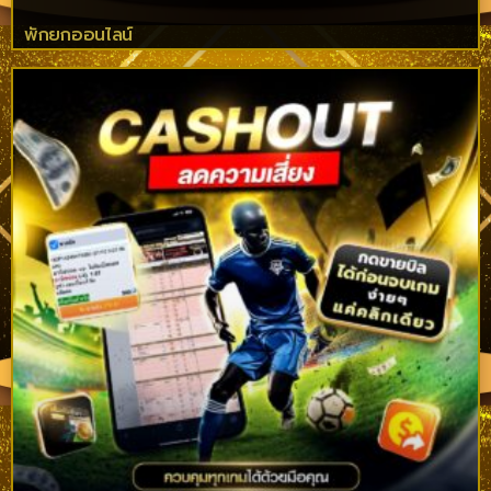
พักยกออนไลน์