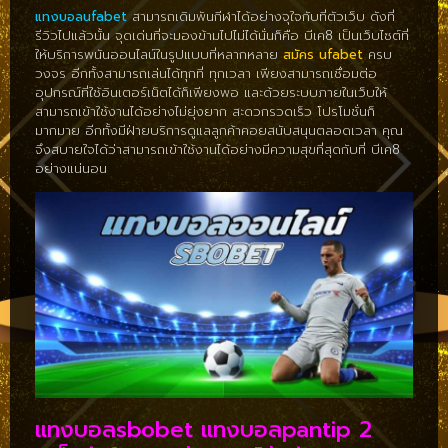
แทงบอลufabet
สามารถเดิมพันกีฬาได้อย่างจุใจกับที่ตัวเว็บ ดังที่
รีวิวไปแล้วนั้น จุดเด่นที่จะมองข้ามไปไม่ได้นั่นก็คือ บีเค8 เป็นเว็บไซต์ที่
ให้บริการพนันออนไลน์ในรูปแบบที่หลากหลาย
สมัคร ufabet
ครบ
วงจร อีกทั้งสามารถเล่นได้ทุกที่ ทุกเวลา เพียงสามารถเชื่อมต่อ
อุปกรณ์ที่ใช้อินเตอร์เน็ตได้ก็เพียงพอ และด้วยระบบภายในเว็บให้
สามารถเข้าใช้งานได้อย่างไม่ยุ่งยาก สะดวกรวดเร็ว โปรโมชั่นก็
มากมาย อีกทั้งมีฝ่ายบริการดูแลลูกค้าคอยสนับสนุนตลอดเวลา คุณ
จึงสบายใจได้ว่าสามารถเข้าใช้งานได้อย่างมีความสุขที่สุดกับที่ บีเค8
อย่างแน่นอน
แทงบอลsbobet แทงบอลpantip 2