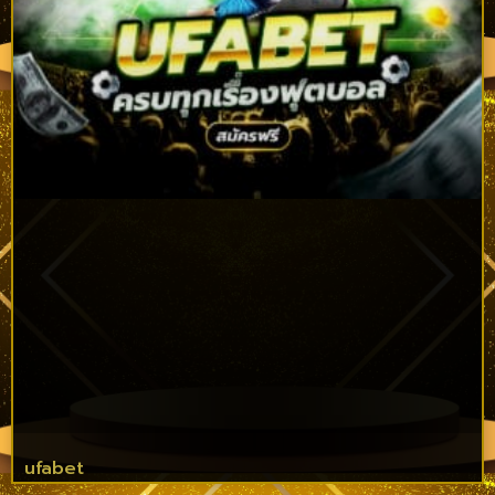
ufabet