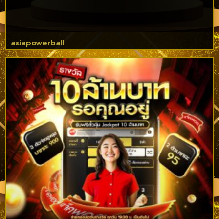
asiapowerball