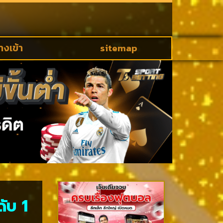
างเข้า
sitemap
ดับ 1