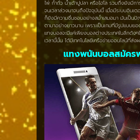
ไพ่ กำถั่ว น้ำเต้าปูปลา หรือไฮโล รวมถึงยังมีก
จนเวลาล่วงมาจนถึงปัจจุบันนี้ เมื่อมีระบบอินเตอ
ก็ยังมีความชื่นชอบอย่างสม่ำเสมอมา มันเป็นปั
ตามาอย่างยาวนาน เพราะเป็นเกมที่มีรูปแบบยอดฮิ
แทงบอลจะมีแค่เพียงบอลต่างประเทศในลีกดังๆให้
เวลานี้นั้น ได้มีเทคโนโลยีเครือข่ายออนไลน์
แทงพนันบอลสมัครฟ