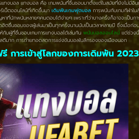
ารแทงบอล แทงบอล คือ เกมพนันที่ชื่นชอบมาตั้งแต่ในสมัยที่ยังไม่มีอิน
ร์เน็ตออนไลน์ที่เกิดขึ้นมา
เดิมพันเกมฟุตบอล
การพนันกับเกมกีฬาในล
ญหาที่นักพนันหลายๆคนตอบได้ง่ายๆ เพราะที่ว่าบางครั้งก็อาจจะเป็นการ
ตชื่นชอบของผู้เล่นมาเป็นทุกครั้งนานนับเป็นเวลาหลายปี ซึ่งเมื่อก่อน
กับผู้ที่ชื่นชอบเกมการแทงบอลได้เล่นกัน
พนันบอลออนไลน์
แต่ช่วงนี
ที่ส่งผลดีมาก การถ่ายทอดสดการแข่งขันบอลในลีกรองของเมืองนอก
รี
การเข้าสู่โลกของการเดิมพัน 2023