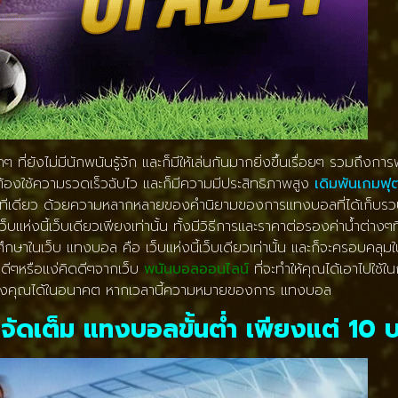
 ที่ยังไม่มีนักพนันรู้จัก และก็มีให้เล่นกันมากยิ่งขึ้นเรื่อยๆ รวมถึงกา
้องใช้ความรวดเร็วฉับไว และก็มีความมีประสิทธิภาพสูง
เดิมพันเกมฟ
้มากทีเดียว ด้วยความหลากหลายของคำนิยามของการแทงบอลที่ได้เก็บ
็บแห่งนี้เว็บเดียวเพียงเท่านั้น ทั้งมีวิธีการและราคาต่อรองค่าน้ำต่างๆที่
กษาในเว็บ แทงบอล คือ เว็บแห่งนี้เว็บเดียวเท่านั้น และก็จะครอบคลุมใ
ดีๆหรือแง่คิดดีๆจากเว็บ
พนันบอลออนไลน์
ที่จะทำให้คุณได้เอาไปใช้
เป็นของคุณได้ในอนาคต หากเวลานี้ความหมายของการ แทงบอล
จัดเต็ม แทงบอลขั้นต่ำ เพียงแต่ 10 