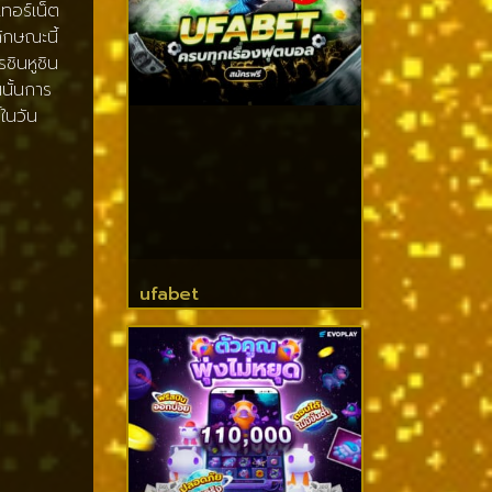
เทอร์เน็ต
ักษณะนี้
ชินหูชิน
นั้นการ
้ในวัน
ufabet