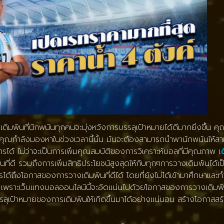
ิมพันที่นักพนันทุกคนจะมุ่งหวังการบรรลุเป้าหมายได้ดีมากยิ่งขึ้น ค
ี่คุณกำลังมองหาในช่วงเวลานี้นั้น มันจะต้องสามารถนำพานักพนันให้สา
ได้ ไม่ว่าจะเป็นการเพิ่มคุณสมบัติของการวิเคราะห์บอลที่มีคุณภาพ
เ
ที่ดี รวมถึงการเพิ่มสิทธิประโยชน์สูงสุดให้กับทุกๆการวางเดิมพันได้เป
รได้ถึงโอกาสของการวางเดิมพันที่ดีได้ โดยที่ยังไม่ได้เข้ามาศึกษาและ
เพราะเว็บแทงบอลออนไลน์นี้จะอัดแน่นไปด้วยโอกาสของการวางเดิมพันที
รบรรลุเป้าหมายของการเดิมพันให้เกิดขึ้นมาได้อย่างแน่นอน สร้างโอกาสสร