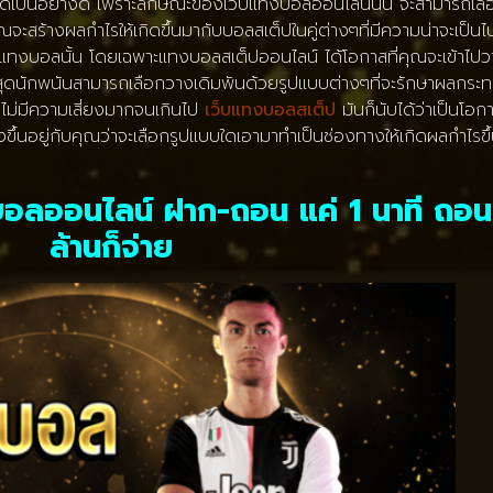
าได้เป็นอย่างดี​ เพราะลักษณะของเว็บแทงบอลออนไลน์นั้น จะสามารถเ
ุณจะสร้างผลกำไรให้เกิดขึ้นมากับบอลสเต็ปในคู่ต่างๆที่มีความน่าจะเป็น
รแทงบอลนั้น โดยเฉพาะแทงบอลสเต็ปออนไลน์ ได้โอกาสที่คุณจะเข้าไปว
ที่สุดนักพนันสามารถเลือกวางเดิมพันด้วยรูปแบบต่างๆที่จะรักษาผลกร
ไม่มีความเสี่ยงมากจนเกินไป
เว็บแทงบอลสเต็ป
มันก็นับได้ว่าเป็นโอกาส
งขึ้นอยู่กับคุณว่าจะเลือกรูปแบบใดเอามาทำเป็นช่องทางให้เกิดผลกำไรขึ
อลออนไลน์ ฝาก-ถอน แค่ 1 นาที ถอน
ล้านก็จ่าย