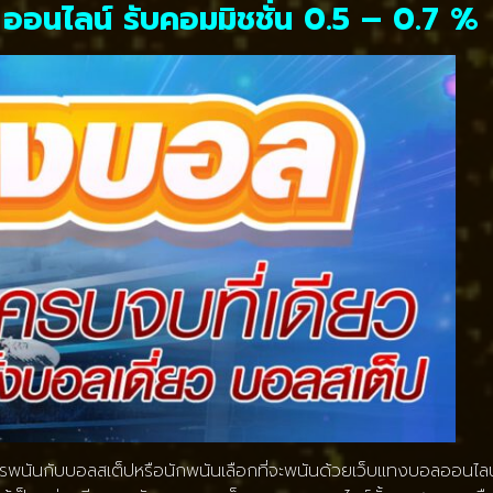
ออนไลน์ รับคอมมิชชั่น 0.5 – 0.7 %
รพนันกับบอลสเต็ปหรือนักพนันเลือกที่จะพนันด้วยเว็บแทงบอลออนไลน์