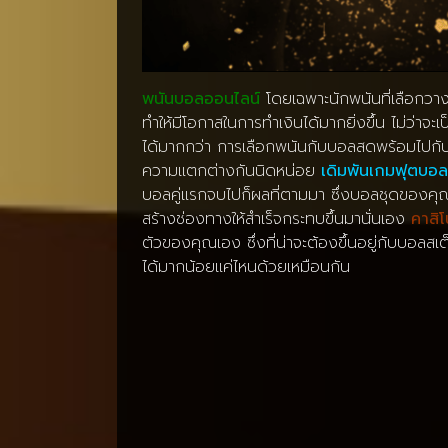
พนันบอลออนไลน์
โดยเฉพาะนักพนันที่เลือกวา
ทำให้มีโอกาสในการทำเงินได้มากยิ่งขึ้น ไม่ว่าจะ
ได้มากกว่า การเลือกพนันกับบอลสดพร้อมไปกับก
ความแตกต่างกันนิดหน่อย​
เดิมพันเกมฟุตบอ
บอลคู่แรกจบไปก็ผลที่ตามมา ซึ่งบอลชุดของคุณ หา
สร้างช่องทางให้สำเร็จกระทบขึ้นมานั่นเอง
คาสิ
ตัวของคุณเอง ซึ่งที่น่าจะต้องขึ้นอยู่กับบอลสเ
ได้มากน้อยแค่ไหนด้วยเหมือนกัน