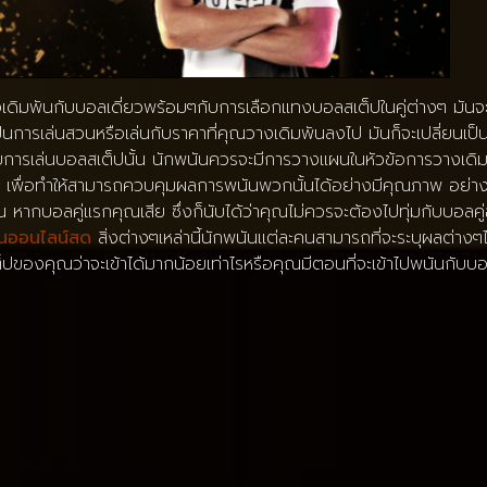
งเดิมพันกับบอลเดี่ยวพร้อมๆกับการเลือกแทงบอลสเต็ปในคู่ต่างๆ​ มันจ
เป็นการเล่นสวนหรือเล่นกับราคาที่คุณวางเดิมพันลงไป มันก็จะเปลี่ยนเป็
ารเล่นบอลสเต็ปนั้น นักพนัน​ควรจะมีการวางแผนในหัวข้อการวางเดิมพ
ล
เพื่อทำให้สามารถควบคุมผลการพนันพวกนั้นได้อย่างมีคุณภาพ อย่างเช
กบอลคู่แรกคุณเสีย ซึ่งก็นับได้ว่าคุณไม่ควรจะต้องไปทุ่มกับบอลคู่อื่
โนออนไลน์สด
สิ่งต่างๆเหล่านี้นักพนันแต่ละคนสามารถที่จะระบุผลต่างๆ
ต็ปของคุณว่าจะเข้าได้มากน้อยเท่าไรหรือคุณมีตอนที่จะเข้าไปพนันกับบอ