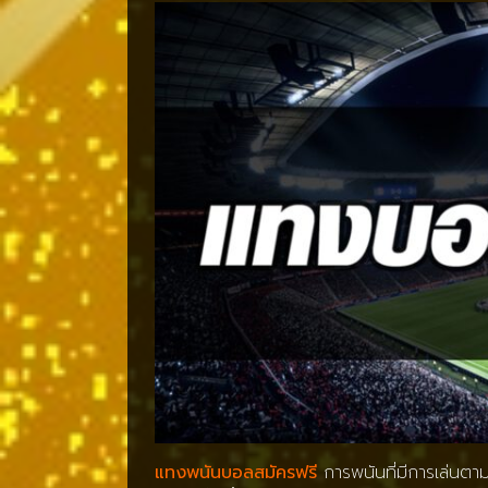
แทงพนันบอลสมัครฟรี
การพนันที่มีการเล่นต