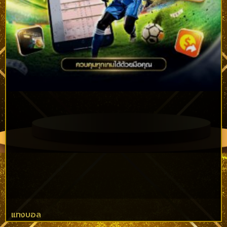
แทงบอล