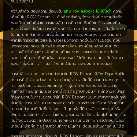
ขึ้นในวงการนี้
ความสำคัญของความเชื่อมั่นใน
แทง rov esport ไม่มีขั้นต่ำ
ความ
เชื่อมั่นใน ROV Esport เป็นปัจจัยที่สำคัญที่ช่วยกำหนดความสำเร็จ
ของทีมและนักกีฬาในการแข่งขัน การมีความเชื่อมั่นในตัวเองและทีม
ช่วยสร้างกำลังใจในการเผชิญหน้ากับความท้าทายและภารกิจที่ต้องทำ
ในเกม นักกีฬาที่มีความเชื่อมั่นในศักยภาพของตนเอง จะมีความกล้า
หาญในการตัดสินใจและไม่กลัวเสี่ยงที่อาจเกิดขึ้นในการแข่งขัน ทั้งนี้
เพราะความเชื่อมั่นที่มาพร้อมกับการฝึกฝนที่เหมือนหลังสัมผัส เช่น
ความเชื่อมั่นที่จากการฝึกซ้อมหนักและการวางแผนก่อนการแข่งขัน
นอกจากนี้ความเชื่อมั่นยังสามารถกระทำให้เกิดกระบวนการคิดในแบบ
ของ “เชื่อว่าทำได้” และทำให้นักกีฬามีความพยุงมาแก่การต่อสู้
การเปลี่ยนแปลงและความท้าทายใน ROV Esport: ROV Esport เป็น
วงการที่เติบโตอย่างรวดเร็ว ด้วยผู้เล่นและทีมที่มีความสามารถสูงและ
ความเปลี่ยนแปลงของเกมในทุก ๆ รุ่น ทำให้การแข่งขันเป็นอย่าง
ท้าทายสำหรับทุกทีม นอกจากนี้ การต่อสู้กับทีมอื่น ๆ ที่มีความสามารถ
ใกล้เคียงกันในการแข่งขันทำให้ ROV Esport เป็นเกมที่ยากที่สุดในการ
จับคู่ทีม การเปลี่ยนแปลงของกฎระเบียบและตัวละครในเกมก็มีบทบาท
ในความท้าทายที่เกิดขึ้นในวงการนี้ ทุกครั้งที่มีการอัปเดตใหม่ ๆ หรือ
เพิ่มตัวละครใหม่ ๆ ก็อาจทำให้กลยุทธ์และสกิลที่ใช้เปลี่ยนไป นักกีฬาและ
ทีมต้องปรับตัวและปรับกลยุทธ์ให้เหมาะสมกับสภาพการเปลี่ยนแปลงที่
เกิดขึ้น เพื่อที่จะต่อสู้กับความท้าทายในการแข่งขันอย่างคาดคะเนไม่ได้
การเสริมสร้างความเชื่อมั่นใน ROV Esport: เพื่อเสริมสร้างความเชื่อ