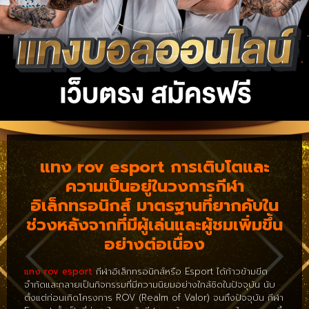
แทง rov esport การเติบโตและ
ความเป็นอยู่ในวงการกีฬา
อิเล็กทรอนิกส์ มาตรฐานที่ยากคับใน
ช่วงหลังจากที่มีผู้เล่นและผู้ชมเพิ่มขึ้น
อย่างต่อเนื่อง
แทง rov esport
กีฬาอิเล็กทรอนิกส์หรือ Esport ได้ก้าวข้ามขีด
จำกัดและกลายเป็นกิจกรรมที่มีความนิยมอย่างใกล้ชิดในปัจจุบัน นับ
ตั้งแต่ก่อนเกิดโครงการ ROV (Realm of Valor) จนถึงปัจจุบัน กีฬา