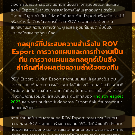
ต้องการเข้าร่วม Esport นอกจากนี้ยังสร้างกลุ่มชุมชนและสังคมใน
สังคม Esport ในสามชั้นการเปิดโอกาสให้กับผู้ที่ต้องการเข้าร่วม
Esport ในฐานะนักกีฬา โค้ช หรือทีมงานด้าน Esport เพื่อสร้างรายได้
หรือสร้างชื่อเสียงในวงการนี้ โดย ROV Esport ได้สร้างความ
สนุกสนานและความท้าทายให้กับผู้เล่นและผู้ชมที่ไม่หยุดเพิ่มขึ้นใน
ประเทศไทยและทั่วทุกมุมโลก
กลยุทธ์ที่ประสบความสำเร็จใน ROV
Esport การวางแผนและการทำงานเป็น
ทีม การวางแผนและกลยุทธ์เป็นสิ่ง
สำคัญที่ส่งผลต่อความสำเร็จของทีม
ROV Esport เป็นกีฬา Esport ที่ความนิยมและมีผู้เล่นทั้งในระดับ
ประเทศและระดับสากล การเข้าร่วมแข่งขันในระดับสากลเป็นเป้าหมายที่
ใหญ่ของนักกีฬาและทีม Esport ในปัจจุบัน ในบทความนี้เราจะสำรวจ
เกี่ยวกับความร่วมมือและแข่งขันในระดับสากลของ
แทง rov esport
2023
และผลกระทบที่เกิดขึ้นต่อวงการ Esport ทั้งในด้านการพัฒนา
ทักษะและสังคม
ความร่วมมือในระดับสากลของ ROV Esport: การแข่งขันในระดับ
สากลของ ROV Esport สร้างความสนใจให้กับนักกีฬาและทีม Esport
ที่ต้องการทดสอบความสามารถและฝึกฝนกับทีมจากประเทศอื่น ๆ การ