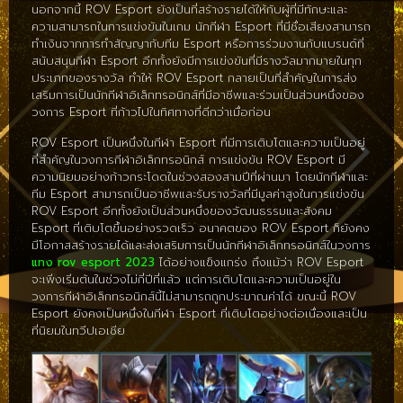
นอกจากนี้ ROV Esport ยังเป็นที่สร้างรายได้ให้กับผู้ที่มีทักษะและ
ความสามารถในการแข่งขันในเกม นักกีฬา Esport ที่มีชื่อเสียงสามารถ
ทำเงินจากการทำสัญญากับทีม Esport หรือการร่วมงานกับแบรนด์ที่
สนับสนุนกีฬา Esport อีกทั้งยังมีการแข่งขันที่มีรางวัลมากมายในทุก
ประเภทของรางวัล ทำให้ ROV Esport กลายเป็นที่สำคัญในการส่ง
เสริมการเป็นนักกีฬาอิเล็กทรอนิกส์ที่มีอาชีพและร่วมเป็นส่วนหนึ่งของ
วงการ Esport ที่ก้าวไปในทิศทางที่ดีกว่าเมื่อก่อน
ROV Esport เป็นหนึ่งในกีฬา Esport ที่มีการเติบโตและความเป็นอยู่
ที่สำคัญในวงการกีฬาอิเล็กทรอนิกส์ การแข่งขัน ROV Esport มี
ความนิยมอย่างก้าวกระโดดในช่วงสองสามปีที่ผ่านมา โดยนักกีฬาและ
ทีม Esport สามารถเป็นอาชีพและรับรางวัลที่มีมูลค่าสูงในการแข่งขัน
ROV Esport อีกทั้งยังเป็นส่วนหนึ่งของวัฒนธรรมและสังคม
Esport ที่เติบโตขึ้นอย่างรวดเร็ว อนาคตของ ROV Esport ก็ยังคง
มีโอกาสสร้างรายได้และส่งเสริมการเป็นนักกีฬาอิเล็กทรอนิกส์ในวงการ
แทง rov esport 2023
ได้อย่างแข็งแกร่ง ถึงแม้ว่า ROV Esport
จะเพิ่งเริ่มต้นในช่วงไม่กี่ปีที่แล้ว แต่การเติบโตและความเป็นอยู่ใน
วงการกีฬาอิเล็กทรอนิกส์นี้ไม่สามารถถูกประมาณค่าได้ ขณะนี้ ROV
Esport ยังคงเป็นหนึ่งในกีฬา Esport ที่เติบโตอย่างต่อเนื่องและเป็น
ที่นิยมในทวีปเอเชีย