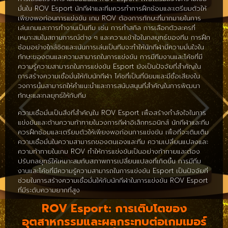
มั่นใน ROV Esport นักกีฬาและทีมควรทำการฝึกซ้อมและเตรียมตัวให้
เพียงพอก่อนการแข่งขัน เกม ROV ต้องการทักษะที่มากมายในการ
เล่นเกมและการทำงานเป็นทีม เช่น การทำสกิล การเลือกตัวละครที่
เหมาะสมในสถานการณ์ต่าง ๆ และความเข้าใจในกลยุทธ์ของทีม การฝึก
ซ้อมอย่างใกล้ชิดและเน้นการเล่นเป็นทีมจะทำให้นักกีฬามีความมั่นใจใน
ทักษะของตนและความสามารถในการแข่งขัน การมีทีมงานและโค้ชที่มี
ความรู้ความสามารถในการแข่งขัน Esport ยังเป็นปัจจัยที่สำคัญใน
การสร้างความเชื่อมั่นให้กับนักกีฬา โค้ชที่เป็นที่นิยมและมีชื่อเสียงใน
วงการนั้นสามารถให้คำแนะนำและการสนับสนุนที่สำคัญในการพัฒนา
ทักษะและกลยุทธ์ให้กับทีม
ความเชื่อมั่นเป็นสิ่งที่สำคัญใน ROV Esport เพื่อสร้างกำลังใจในการ
แข่งขันและต้านความท้าทายในวงการกีฬาอิเล็กทรอนิกส์ นักกีฬาและทีม
ควรฝึกซ้อมและเตรียมตัวให้เพียงพอก่อนการแข่งขัน เพื่อที่จะเติมเต็ม
ความเชื่อมั่นในความสามารถของตนเองและทีม ความเปลี่ยนแปลงและ
ความท้าทายในเกม ROV ทำให้การแข่งขันเป็นอย่างท้าทายและต้อง
ปรับกลยุทธ์ให้เหมาะสมกับสภาพการเปลี่ยนแปลงที่เกิดขึ้น การมีทีม
งานและโค้ชที่มีความรู้ความสามารถในการแข่งขัน Esport เป็นปัจจัยที่
ช่วยในการสร้างความเชื่อมั่นให้กับนักกีฬาในการแข่งขัน ROV Esport
ที่มีระดับความยากที่สูง
ROV Esport: การเติบโตของ
อุตสาหกรรมและผลกระทบต่อเกมเมอร์