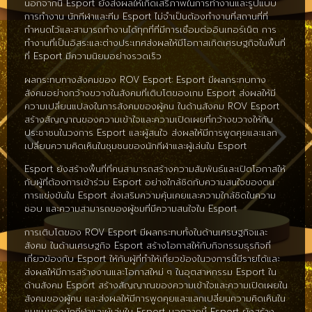
นอกจากนี้ Esport ยังส่งผลให้เกิดเสรีภาพในการทำงานและรูปแบบ
การทำงาน นักกีฬาและทีม Esport ไม่จำเป็นต้องทำงานที่สถานที่ที่
กำหนดไว้และสามารถทำงานได้ทุกที่ที่มีการเชื่อมต่ออินเทอร์เน็ต การ
ทำงานที่เป็นอิสระและต่างประเทศส่งผลให้มีโอกาสเกิดเศรษฐกิจในพื้นที่
ที่ Esport มีความนิยมอย่างรวดเร็ว
ผลกระทบทางสังคมของ ROV Esport: Esport มีผลกระทบทาง
สังคมอย่างกว้างขวางในสังคมที่เติบโตของเกม Esport ส่งผลให้มี
ความเปลี่ยนแปลงในการสังคมของผู้คน ในด้านสังคม ROV Esport
สร้างสัญญาณของความเข้าใจและความเปิดเผยที่กว้างขวางให้กับ
ประชาชนในวงการ Esport และผู้สนใจ ส่งผลให้มีการพูดคุยและแลก
เปลี่ยนความคิดเห็นในชุมชนของนักกีฬาและผู้เล่นใน Esport
Esport ยังสร้างพื้นที่ที่คนสามารถสร้างความสัมพันธ์และเปิดโอกาสให้
กับผู้ที่ต้องการเข้าร่วม Esport อย่างใกล้ชิดกับความสนใจของตน
การแข่งขันใน Esport ส่งเสริมความคุ้นเคยและความใกล้ชิดในความ
ชอบ และความสามารถของผู้ชมที่มีความสนใจใน Esport
การเติบโตของ ROV Esport มีผลกระทบทั้งในด้านเศรษฐกิจและ
สังคม ในด้านเศรษฐกิจ Esport สร้างโอกาสให้กับกิจกรรมธุรกิจที่
เกี่ยวข้องกับ Esport ให้กับผู้ที่ทำให้เกี่ยวข้องในวงการนี้มีรายได้และ
ส่งผลให้มีการสร้างงานและโอกาสใหม่ ๆ ในอุตสาหกรรม Esport ใน
ด้านสังคม Esport สร้างสัญญาณของความเข้าใจและความเปิดเผยใน
สังคมของผู้คน และส่งผลให้มีการพูดคุยและแลกเปลี่ยนความคิดเห็นใน
ชุมชนของนักกีฬาและผู้เล่นใน Esport นอกจากนี้ Esport ยังสร้าง