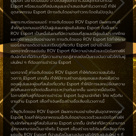
Esport อย่างต่อเนื่อง อาจเป็นผู้ชมที่เข้าร่วมสนุกกับกิจกรรม
Esport หรือแบรนด์ที่สนับสนุนและนำเสนอสินค้าในวงการนี้ ทำให้
อุตสาหกรรม Esport มีการเติบโตอย่างก้าวกระโดดในปัจจุบัน
ผลกระทบต่อเกมเมอร์: การเติบโตของ ROV Esport มีผลกระทบที่
สำคัญต่อเกมเมอร์ที่เป็นผู้เล่นและผู้ชมในสังคม Esport ทั้งนี้เพราะ
ROV Esport เป็นหนึ่งในเกมที่มีความนิยมที่สุดและมีผู้ชมในประเทศไทย
และภูมิภาคเอเชียอย่างมาก การเติบโตของ ROV Esport ได้ทำให้เกม
เมอร์สามารถติดตามและเรียนรู้เกี่ยวกับ Esport อย่างใกล้ชิด
นอกจากนี้การแข่งขัน ROV Esport ที่มีความน่าสนใจและเปิดโอกาสให้
กับนักกีฬาที่มีทักษะที่มีความสามารถสู่สากลยังเป็นแรงบันดาลใจให้กับผู้
เล่นใหม่ ๆ ที่ต้องการเข้าร่วม Esport
นอกจากนี้ การเติบโตของ ROV Esport ทำให้เกิดความสนใจใน
วงการ Esport มากขึ้น ทำให้มีการสร้างกลุ่มชุมชนและสังคมในช่วง
ของผู้เล่นและผู้ชมที่สนใจเกี่ยวกับ Esport ทำให้มีการแลกเปลี่ยนความ
คิดเห็นและการติดต่อสื่อสารระหว่างกันมากขึ้น นอกจากนี้ยังเปิด
โอกาสให้กับผู้ที่ต้องการเข้าร่วม Esport ในฐานะนักกีฬา โค้ช หรือทีม
งานด้าน Esport เพื่อทำเงินหรือสร้างชื่อเสียงในวงการนี้
การเติบโตของ ROV Esport มีผลกระทบอย่างใหญ่ในอุตสาหกรรม
Esport โดยทำให้อุตสาหกรรมนี้เติบโตอย่างรวดเร็วและเปิดโอกาสให้
กับนักกีฬาและผู้ที่สนใจในสาย Esport มากขึ้น นักกีฬาที่มีความสามารถ
สู่สากลสามารถเป็นอาชีพใน Esport เพื่อสร้างรายได้และชื่อเสียง การ
แข่งขัน ROV Esport ที่น่าสนใจเป็นแรงบันดาลใจให้กับผู้เล่นใหม่ ๆ ที่