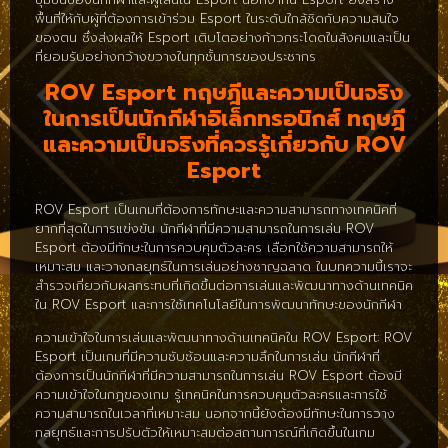
พื้นที่ให้กับผู้ที่ต้องการเข้าร่วม Esport ในระดับใกล้ชิดกับความสนใจ
ของตน ซึ่งส่งผลให้ Esport เติบโตอย่างก้าวกระโดดในสังคมและเป็น
ที่ยอมรับอย่างกว้างขวางในทุกชั้นการของประชากร
ROV Esport ทฤษฎีและความเป็นจริง
ในการเป็นนักกีฬาอิเล็กทรอนิกส์ ทฤษฎี
และความเป็นจริงที่ควรรู้เกี่ยวกับ ROV
Esport
ROV Esport เป็นเกมที่ต้องการทักษะและความสามารถทางเทคนิคที่
ยากที่สุดในการแข่งขัน นักกีฬาที่มีความสามารถในการเล่น ROV
Esport ต้องมีทักษะในการควบคุมตัวละคร เลือกใช้ความสามารถให้
เหมาะสม และวางกลยุทธ์ในการเล่นอย่างชาญฉลาด ในบทความนี้เราจะ
สำรวจเกี่ยวกับผลกระทบที่เกิดขึ้นต่อการเล่นและพัฒนาทางด้านเทคนิค
ใน ROV Esport และการใช้เทคโนโลยีในการพัฒนาทักษะของนักกีฬา
ความเข้าใจในการเล่นและพัฒนาทางด้านเทคนิคใน ROV Esport: ROV
Esport เป็นเกมที่มีความซับซ้อนและความลึกในการเล่น นักกีฬาที่
ต้องการเป็นนักกีฬาที่มีความสามารถในการเล่น ROV Esport ต้องมี
ความเข้าใจในกฎของเกม รู้เทคนิคในการควบคุมตัวละครและการใช้
ความสามารถในเวลาที่เหมาะสม นอกจากนี้ยังต้องมีทักษะในการวาง
กลยุทธ์และการปรับตัวให้เหมาะสมต่อสถานการณ์ที่เกิดขึ้นในเกม