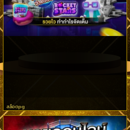
สล็อตpg