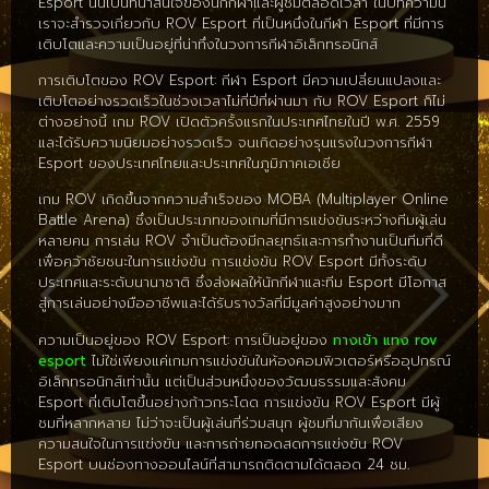
Esport นั้นเป็นที่น่าสนใจของนักกีฬาและผู้ชมตลอดเวลา ในบทความนี้
เราจะสำรวจเกี่ยวกับ ROV Esport ที่เป็นหนึ่งในกีฬา Esport ที่มีการ
เติบโตและความเป็นอยู่ที่น่าทึ่งในวงการกีฬาอิเล็กทรอนิกส์
การเติบโตของ ROV Esport: กีฬา Esport มีความเปลี่ยนแปลงและ
เติบโตอย่างรวดเร็วในช่วงเวลาไม่กี่ปีที่ผ่านมา กับ ROV Esport ก็ไม่
ต่างอย่างนี้ เกม ROV เปิดตัวครั้งแรกในประเทศไทยในปี พ.ศ. 2559
และได้รับความนิยมอย่างรวดเร็ว จนเกิดอย่างรุนแรงในวงการกีฬา
Esport ของประเทศไทยและประเทศในภูมิภาคเอเชีย
เกม ROV เกิดขึ้นจากความสำเร็จของ MOBA (Multiplayer Online
Battle Arena) ซึ่งเป็นประเภทของเกมที่มีการแข่งขันระหว่างทีมผู้เล่น
หลายคน การเล่น ROV จำเป็นต้องมีกลยุทธ์และการทำงานเป็นทีมที่ดี
เพื่อคว้าชัยชนะในการแข่งขัน การแข่งขัน ROV Esport มีทั้งระดับ
ประเทศและระดับนานาชาติ ซึ่งส่งผลให้นักกีฬาและทีม Esport มีโอกาส
สู่การเล่นอย่างมืออาชีพและได้รับรางวัลที่มีมูลค่าสูงอย่างมาก
ความเป็นอยู่ของ ROV Esport: การเป็นอยู่ของ
ทางเข้า แทง rov
esport
ไม่ใช่เพียงแค่เกมการแข่งขันในห้องคอมพิวเตอร์หรืออุปกรณ์
อิเล็กทรอนิกส์เท่านั้น แต่เป็นส่วนหนึ่งของวัฒนธรรมและสังคม
Esport ที่เติบโตขึ้นอย่างก้าวกระโดด การแข่งขัน ROV Esport มีผู้
ชมที่หลากหลาย ไม่ว่าจะเป็นผู้เล่นที่ร่วมสนุก ผู้ชมที่มากันเพื่อเสียง
ความสนใจในการแข่งขัน และการถ่ายทอดสดการแข่งขัน ROV
Esport บนช่องทางออนไลน์ที่สามารถติดตามได้ตลอด 24 ชม.