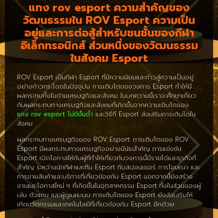
แทง rov esport ความสำคัญของ
วัฒนธรรมใน ROV Esport ความเป็น
อยู่และการต่อสู้สำหรับชนชั้นของกีฬา
อิเล็กทรอนิกส์ ส่วนหนึ่งของวัฒนธรรม
ในสังคม Esport
ROV Esport เป็นกีฬา Esport ที่มีความนิยมและก้าวสู่ความเป็นอยู่
อย่างก้าวกระโดดในปัจจุบัน การเติบโตของวงการ Esport ทำให้มี
ผลกระทบทั้งในด้านเศรษฐกิจและสังคม ในบทความนี้เราจะศึกษาเกี่ยว
กับผลกระทบทางเศรษฐกิจและสังคมที่เกิดขึ้นจากความเติบโตของ
แทง rov esport ไม่มีขั้นต่ำ
และวิธีที่ Esport ส่งเสริมการเติบโตใน
สังคม
ผลกระทบทางเศรษฐกิจของ ROV Esport: การเติบโตของ ROV
Esport มีผลกระทบทางเศรษฐกิจอย่างมีนัยสำคัญ การแข่งขัน
Esport เปิดโอกาสให้กับผู้ที่ทำให้เกี่ยวกับวงการนี้มีรายได้และธุรกิจที่
สำคัญ ระหว่างนักกีฬาและทีม Esport กับสปอนเซอร์ การโฆษณา และ
การขายสินค้าและบริการที่เกี่ยวข้องกับ Esport นอกจากนี้ยังสร้าง
งานและโอกาสใหม่ ๆ ที่เกิดขึ้นในอุตสาหกรรม Esport ทั้งในส่วนของผู้
เล่น ตัวแทน และผู้ดูแลระบบ การเติบโตของ Esport ยังส่งเสริมให้
เกิดนวัตกรรมและเทคโนโลยีที่เกี่ยวข้องกับ Esport อีกด้วย