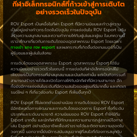
กีฬาอิเล็กทรอนิกส์ที่ก้าวเข้าสู่การเติบโต
อย่างรวดเร็วในปัจจุบัน
ROV Esport เป็นหนึ่งในกีฬา Esport ที่มีความนิยมและก้าวสู่ความ
เป็นอยู่อย่างก้าวกระโดดในปัจจุบัน การแข่งขันใน ROV Esport เสริม
สร้างความสนุกสนานและความท้าทายให้กับผู้เล่นและผู้ชม ในบทความนี้
เราจะศึกษาเกี่ยวกับการเติบโตของอุตสาหกรรม Esport โดยเฉพาะ
ทางเข้า แทง rov esport
และผลกระทบที่เกิดขึ้นต่อเกมเมอร์ที่เป็น
ผู้รับชมและผู้เล่นในสังคม
การเติบโตของอุตสาหกรรม Esport: อุตสาหกรรม Esport ได้รับ
ความนิยมอย่างรวดเร็วในขณะนี้ การแข่งขันกีฬาอิเล็กทรอนิกส์ไม่
เพียงแค่เป็นกิจกรรมที่น่าสนุกสนานและบันเทิงเท่านั้น แต่เป็นกิจกรรมที่
สามารถสร้างรายได้และเปิดโอกาสให้กับนักกีฬาที่มีความสามารถ อีก
ทั้งยังมีการแข่งขันในระดับที่มีความสนใจของผู้ชมที่มีมากขึ้น และเกิดเท
รนด์ใหม่ ๆ ที่เกี่ยวข้องกับ Esport ที่เพิ่มขึ้นทุกปี
ROV Esport ก็ไม่แตกต่างอย่างน้อย การเติบโตของ ROV Esport
มีอิทธิพลต่อการพัฒนาและการเติบโตของวงการ Esport ทั้งที่ระดับ
ประเทศและระดับนานาชาติ ความนิยมของ ROV Esport ทำให้มีทีม
Esport มากขึ้น และนักกีฬาที่มีทักษะและความสามารถสู่สากลมีโอกาส
เล่น Esport อย่างมืออาชีพเพื่อสร้างรายได้และติดตามความฮอตใน
วงการนี้ นอกจากนี้ยังมีการสนับสนุนจากผู้ที่สนใจที่ต้องการสนุกกับ