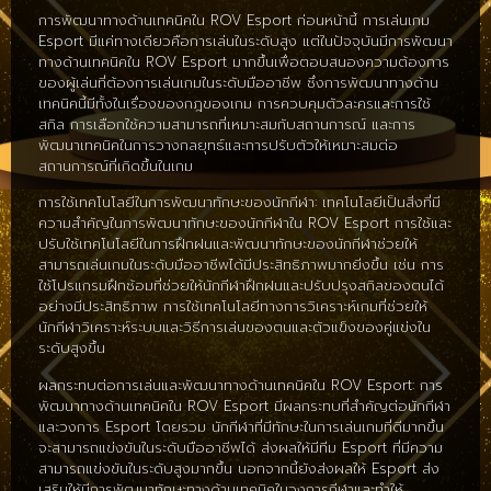
การพัฒนาทางด้านเทคนิคใน ROV Esport ก่อนหน้านี้ การเล่นเกม
Esport มีแค่ทางเดียวคือการเล่นในระดับสูง แต่ในปัจจุบันมีการพัฒนา
ทางด้านเทคนิคใน ROV Esport มากขึ้นเพื่อตอบสนองความต้องการ
ของผู้เล่นที่ต้องการเล่นเกมในระดับมืออาชีพ ซึ่งการพัฒนาทางด้าน
เทคนิคนี้มีทั้งในเรื่องของกฎของเกม การควบคุมตัวละครและการใช้
สกิล การเลือกใช้ความสามารถที่เหมาะสมกับสถานการณ์ และการ
พัฒนาเทคนิคในการวางกลยุทธ์และการปรับตัวให้เหมาะสมต่อ
สถานการณ์ที่เกิดขึ้นในเกม
การใช้เทคโนโลยีในการพัฒนาทักษะของนักกีฬา: เทคโนโลยีเป็นสิ่งที่มี
ความสำคัญในการพัฒนาทักษะของนักกีฬาใน ROV Esport การใช้และ
ปรับใช้เทคโนโลยีในการฝึกฝนและพัฒนาทักษะของนักกีฬาช่วยให้
สามารถเล่นเกมในระดับมืออาชีพได้มีประสิทธิภาพมากยิ่งขึ้น เช่น การ
ใช้โปรแกรมฝึกซ้อมที่ช่วยให้นักกีฬาฝึกฝนและปรับปรุงสกิลของตนได้
อย่างมีประสิทธิภาพ การใช้เทคโนโลยีทางการวิเคราะห์เกมที่ช่วยให้
นักกีฬาวิเคราะห์ระบบและวิธีการเล่นของตนและตัวแข็งของคู่แข่งใน
ระดับสูงขึ้น
ผลกระทบต่อการเล่นและพัฒนาทางด้านเทคนิคใน ROV Esport: การ
พัฒนาทางด้านเทคนิคใน ROV Esport มีผลกระทบที่สำคัญต่อนักกีฬา
และวงการ Esport โดยรวม นักกีฬาที่มีทักษะในการเล่นเกมที่ดีมากขึ้น
จะสามารถแข่งขันในระดับมืออาชีพได้ ส่งผลให้มีทีม Esport ที่มีความ
สามารถแข่งขันในระดับสูงมากขึ้น นอกจากนี้ยังส่งผลให้ Esport ส่ง
เสริมให้มีการพัฒนาทักษะทางด้านเทคนิคในวงการกีฬาและทำให้