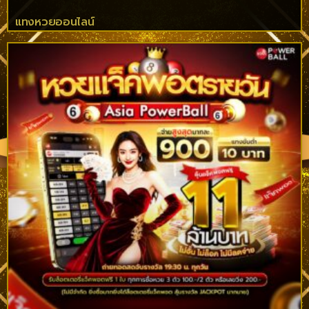
แทงหวยออนไลน์