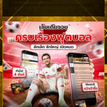
www.mfoods-ltd.com
www.toy-
fashion.com
www.ddrgermanshepherds.com
www.ufayabo777.co