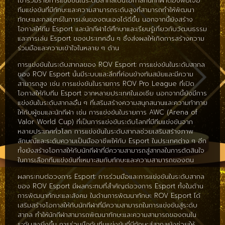
เข้าร่วมรายการแข่งขันในระดับสากลเป็นโอกาสที่นักกีฬาต้องพบเจอ
ทีมแข่งขันที่มีทักษะและความสามารถระดับสูงที่สามารถทำให้พัฒนา
ทักษะและกลยุทธ์ในการเล่นของตนเองได้ดีขึ้น นอกจากนี้ยังสร้าง
โอกาสให้ทีม Esport และนักกีฬาได้ศึกษาและเรียนรู้เกี่ยวกับวัฒนธรรม
และการเล่น Esport ของประเทศอื่น ๆ ซึ่งส่งผลให้เกิดการสร้างความ
ร่วมมือและความเข้าใจในหลาย ๆ ด้าน
การแข่งขันในระดับสากลของ ROV Esport: การแข่งขันในระดับสากล
ของ ROV Esport นั้นมีระบบและลีกที่ค่อนข้างทันสมัยและมีความ
สามารถสูง เช่น การแข่งขันในรายการ ROV Pro League ที่เปิด
โอกาสให้กับทีม Esport จากหลายประเทศในเอเชีย นอกจากนี้ยังมีการ
แข่งขันในระดับสากลอื่น ๆ ที่เสริมสร้างความสนุกสนานและความท้าทาย
ให้กับผู้ชมและนักกีฬา เช่น การแข่งขันในรายการ AWC (Arena of
Valor World Cup) ที่เป็นการแข่งขันระดับโลกที่มีทีมแข่งขันจาก
หลายประเทศทั่วโลก การแข่งขันในระดับสากลช่วยเสริมสร้างภาพ
ลักษณ์และระดับความเป็นมืออาชีพให้กับ Esport ในประเทศต่าง ๆ อีก
ทั้งยังสร้างโอกาสให้กับนักกีฬาที่มีความสามารถสู่สากลในการตัดสินใจ
ในการเลือกทีมแข่งขันที่เหมาะสมกับทักษะและความสามารถของตน
ผลกระทบต่อวงการ Esport: การร่วมมือและการแข่งขันในระดับสากล
ของ ROV Esport มีผลกระทบที่สำคัญต่อวงการ Esport ทั้งในด้าน
การพัฒนาทักษะและสังคม ในด้านการพัฒนาทักษะ ROV Esport ได้
เสริมสร้างโอกาสให้กับนักกีฬาที่มีความสามารถในการแข่งขันสู่ระดับ
สากล ทำให้นักกีฬาสามารถพัฒนาทักษะและความสามารถของตนใน
ระดับสูงยิ่งขึ้น การร่วมมือกับทีมแข่งขันที่มีทักษะสู่สากลยังช่วยให้