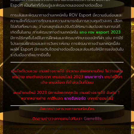
Esport เป็นกีฬาที่เรียนรู้และพัฒนาตนเองอย่างต่อเนื่อง
การเล่นและพัฒนาทางด้านเทคนิคใน ROV Esport มีความซับซ้อนและ
ความลึกที่ต้องการทักษะและความสามารถในการควบคุมตัวละคร เลือก
ใช้สกิลที่เหมาะสม วางกลยุทธ์และปรับตัวให้เหมาะสมต่อสถานการณ์ที่
เกิดขึ้นในเกม การพัฒนาทางด้านเทคนิคใน
แทง rov esport 2023
มีการใช้เทคโนโลยีในการฝึกฝนและพัฒนาทักษะของนักกีฬา เช่น การใช้
โปรแกรมฝึกซ้อมและการวิเคราะห์เกม การพัฒนาทางด้านเทคนิคนี้ส่ง
ผลให้ Esport มีการเติบโตอย่างต่อเนื่องและส่งเสริมให้มีการแข่งขันใน
ระดับมืออาชีพมากยิ่งขึ้น
เว็บไซต์รวบรวม เกมสร้างรายได้ ข่าวเกม อัพเดทเกมใหม่ ไม่ว่าจะเป็น
เกมไทย เกมต่างประเทศ เกมออนไลน์ 2023
เกมบาคาร่า
เกมไพ่ป๊อก
เด้ง เกมสล็อต ที่กำลังเป็นที่นิยม
แนะนำเกมใหม่ 2023 มีการอัพเดททุกวัน เกมสร้างรายได้ อันดับ 1
หลากหลายค่าย คาสิโนสด
แทงอีสปอร์ต
บาคาร่าออนไลน์
อัพเดทข่าวสารวงการเกมก่อนใคร
ติดตามข่าววงการเกมไปกับเรา
Game88s
www.comercperet.com/
www.socope.net
www.luckypetsrus.com