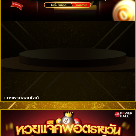
แทงหวยออนไลน์