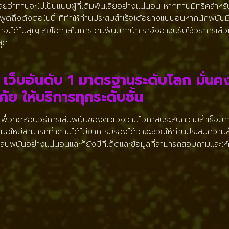
เลยว่าท่านจะไม่เป็นแบบผู้ที่เดิมพันเสียอย่างแน่นอน หากท่านมีทริคสำหร
พูดถึงดังต่อไปนี้ ที่ทำให้ท่านประสบสำเร็จได้อย่างแน่นอนหากนักพนันม
าจะได้ไม่สูญเสียโอกาสในการเดิมพันมากนักเราจึงอาจปรับใช้วิธีการเลือก
สุด
เว็บอันดับ 1 มาตรฐานระดับโลก มั่นค
ย ให้บริการทุกระดับชั้น
 เพื่อทดสอบวิธีการเล่นพนันของตัวเองว่ามีโอกาสประสบความสำเร็จมา
ันมือใหม่สามารถทำตามได้ไม่ยาก รับรองได้ว่าจะช่วยให้ท่านประสบความส
ล่นพนันอย่างแน่นอนและก็ยังมีทีเด็ดและข้อมูลที่สามารถสอบถามและให