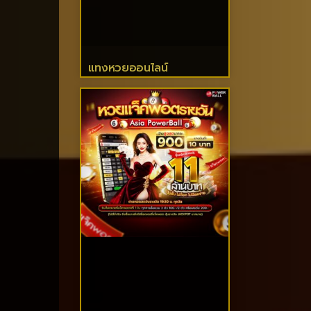
แทงหวยออนไลน์