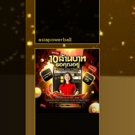
asiapowerball