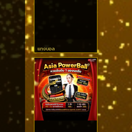
แทงบอล