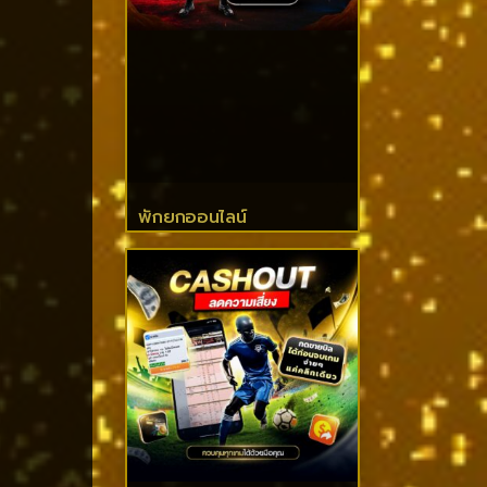
พักยกออนไลน์