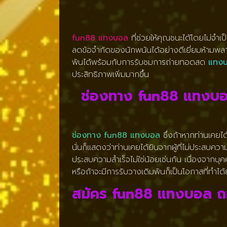
fun88 แทงบอล
ที่ช่วยให้คุณชนะได้โดยไม่จำเ
ลดข้อจำกัดของนักพนันได้อย่างดีเยี่ยมห้ามพล
พันได้พร้อมกับการรับชมการถ่ายทอดสด
แทงบ
ประสิทธิภาพเพิ่มมากขึ้น
ช่องทาง fun88 แทงบอล
ช่องทาง fun88 แทงบอล
ซึ่งถ้าหากท่านเคย
นั่นก็แสดงว่าท่านเคยได้ยินจากผู้ที่ไม่ประสบควา
ประสบความสำเร็จไม่ใช่น้อยเช่นกัน เนื่องจากบุค
หรือถ้าจะมีการรับวางเดิมพันก็เป็นโอกาสที่ทำได
สมัคร fun88 แทงบอล ถอนไ