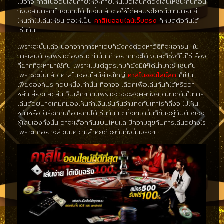
ไม่ว่าจะคาสิโนออนไลน์ค่ายใหญ่ค่ายไหนเมื่อเล่นก็ต้องเล่นให้ชนะกันก่อน
ถึงจะสามารถทำเงินกันได้ ไม่งั้นแล้วต่อให้ได้ผลประโยชน์มากมายแค่
ไหนถ้าไม่เล่นให้ชนะต่อให้เป็น
คาสิโนออนไลน์เว็บตรง
ก็หมดตัวกันได้
เช่นกัน
เพราะฉะนั้นแล้ว นอกจากการหาเว็บก็ยังคงต้องหาวิธีที่จะเอาชนะ ใน
การเล่นด้วยเพราะต้องชนะเท่านั้น ถ้าอยากที่จะได้เงินละก็ซึ่งก็ไม่ใช่เรื่อง
ที่ยากที่จะหามาใช้กัน เพราะแม้แต่สูตรเกมก็ยังมีให้ได้นำมาใช้ เช่นกัน
เพราะฉะนั้นแล้ว คาสิโนออนไลน์ค่ายใหญ่
คาสิโนออนไลน์สด
ก็เป็น
เพียงองค์ประกอบหนึ่งเท่านั้น ที่อาจจะเลือกเพื่อเล่นกันก็ได้หรือว่า
หลีกเลี่ยงและเล่นเว็บเล็กๆ กันเพราะอาจจะส่งผลถึงความกดดันในการ
เล่นด้วยบางเกมก็มองเห็นค่าเงินเช่นกันว่าแทงกันเท่าไรก็ถึงจะไม่เห็น
หน้าหรือว่ารู้จักกันก็อายกันได้เช่นกัน แต่ทั้งหมดนั้นก็ขึ้นอยู่กับตัวของ
ผู้เล่นเองทั้งนั้น ว่าจะเลือกกันแบบไหนและมีความสุขกับการเล่นอย่างไร
เพราะทุกอย่างล้วนมีความสำคัยด้วยกันทั้งนั้นจริงๆ