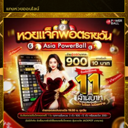
แทงหวยออนไลน์