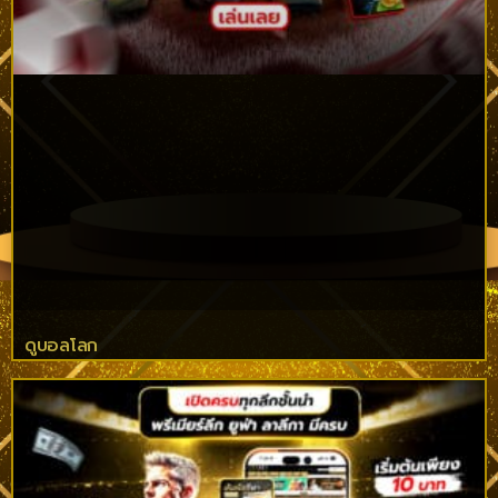
ดูบอลโลก