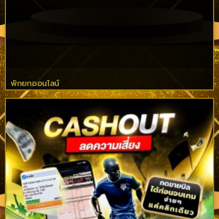
พักยกออนไลน์