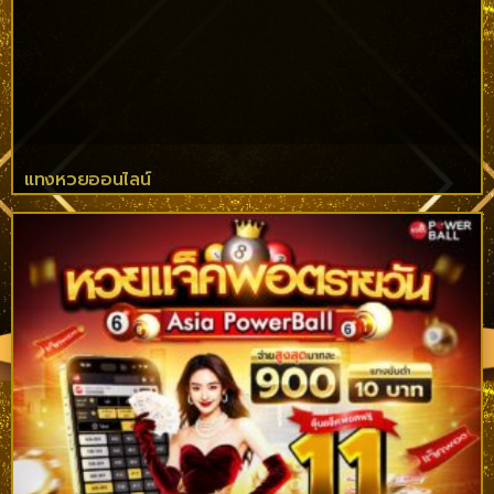
แทงหวยออนไลน์