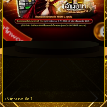
เว็บหวยออนไลน์