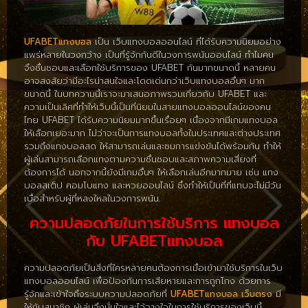
UFABETแทงบอล
เป็น เว็บแทงบอลออนไลน์ ที่ได้รับความนิยมอย่าง
แพร่หลายในวงกว้าง เป็นที่รู้จักกันดีในวงการพนันออนไลน์ ทำไมคน
จึงชื่นชอบและเลือกใช้บริการของ UFABET กันมากขนาดนี้ หลายคน
อาจสงสัยว่ามีอะไรน่าสนใจและโดดเด่นกว่าเว็บแทงบอลอื่นๆ มาก
ขนาดนี้ ในบทความนี้เราจะมาเสนอภาพรวมเกี่ยวกับ UFABET และ
ความเป็นเลิศที่ทำให้เว็บนี้เป็นที่นิยมในสายแทงบอลออนไลน์ของคน
ไทย UFABET ได้รับความนิยมมากขึ้นเรื่อยๆ เนื่องจากมีเกมแทงบอล
ให้เลือกเยอะมาก ไม่ว่าจะเป็นการแทงบอลทั้งในประเทศและต่างประเทศ
รวมถึงแทงบอลสด ให้สามารถเล่นและชมการแข่งขันได้พร้อมกัน ทำให้
ผู้เล่นสามารถเลือกแทงตามความชื่นชอบและสภาพความเสี่ยงที่
ต้องการได้ นอกจากนี้ยังมีเกมอื่นๆ ให้เลือกเล่นอีกมากมาย เช่น แทง
บอลสเต็ป คอมโบแทง และหวยออนไลน์ ซึ่งทำให้เป็นที่ที่แทบจะไม่มีวัน
เบื่อสำหรับผู้ที่หลงใหลในวงการพนัน.
ความปลอดภัยในการใช้บริการ แทงบอล
กับ UFABETแทงบอล
ความปลอดภัยเป็นสิ่งที่ใครหลายคนต้องการเมื่อเข้ามาใช้บริการในเว็บ
แทงบอลออนไลน์ เพื่อป้องกันการเสียหายและการถูกโกง ด้วยการ
รู้จักและเข้าใจถึงระบบความปลอดภัยที่
UFABETแทงบอล เว็บตรง
มี
ให้กับสมาชิก ผู้เล่นจึงมั่นใจและไว้วางใจในการใช้บริการของเว็บนี้.