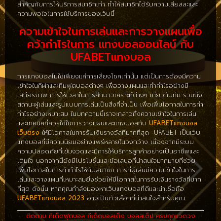
สำคัญกับการให้บริการสมาชิกเก่า ทำให้สมาชิกได้รับความเสียสละและ
ความพอใจในการใช้บริการของเว็บนี้
ความเข้าใจในการเล่นและการวางแผนเพื่อ
คว้ากำไรในการ แทงบอลออนไลน์ กับ
UFABETแทงบอล
การแทงบอลไม่ใช่เพียงแค่การเสี่ยงโชคเท่านั้น แต่เป็นการต้องมีความ
เข้าใจในกีฬาและทีมฟุตบอลต่างๆ เพื่อวางแผนและทำกำไรอย่างมี
เสถียรภาพ การให้เวลาในการศึกษาวิเคราะห์ต่างๆ เกี่ยวกับทีม รวมถึง
สถานะผู้เล่นและรูปแบบการเล่นเป็นสิ่งที่จำเป็น เพื่อเพิ่มโอกาสในการทำ
กำไรอย่างเหมาะสม ในบทความนี้เราจะกล่าวถึงความเข้าใจในการเล่น
และเทคนิคที่ควรใช้ในการวางแผนและแทงบอลกับ
UFABETแทงบอล
เว็บตรง
ให้มีโอกาสในการรับเงินรางวัลที่มากที่สุด UFABET เป็นเว็บ
แทงบอลที่มีความนิยมอย่างแพร่หลายในวงกว้าง เนื่องจากมีระบบ
ความปลอดภัยที่เข้มงวดและมีการให้บริการลูกค้าอย่างเป็นอาชีพและ
เต็มใจ นอกจากนี้ยังมีโปรโมชั่นและข้อเสนอที่น่าสนใจมากมายที่ช่วย
เพิ่มโอกาสในการทำกำไรให้กับสมาชิก การที่ผู้เล่นมีความเข้าใจในการ
เล่นและวางแผนที่เหมาะสมยิ่งช่วยให้มีโอกาสในการรับเงินรางวัลที่มาก
ที่สุด ดังนั้น หากคุณกำลังมองหาเว็บแทงบอลที่ดีและน่าเชื่อถือ
UFABETแทงบอล 2023
อาจเป็นตัวเลือกที่น่าสนใจสำหรับคุณ
ติดตาม ทีเด็ดฟุตบอล ทีเด็ดบอลเต็ง บอลสเต็ป ครบทุกแวดวง