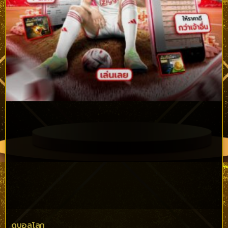
ดูบอลโลก