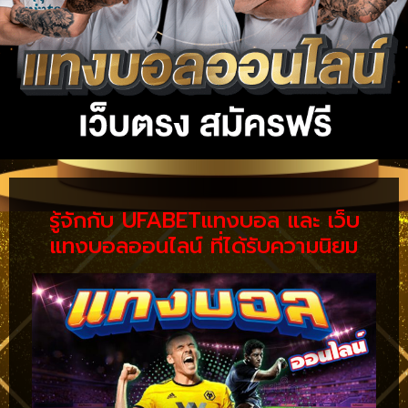
รู้จักกับ UFABETแทงบอล และ เว็บ
แทงบอลออนไลน์ ที่ได้รับความนิยม