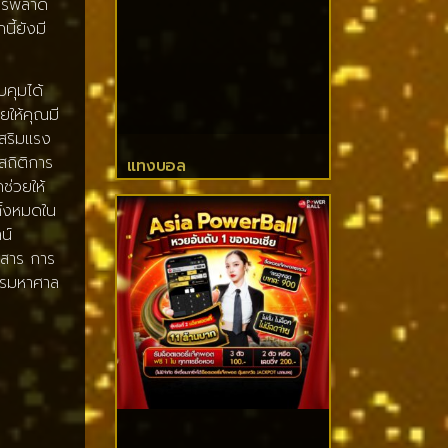
การพลาด
ี้ยังมี
คุมได้
ยให้คุณมี
เสริมแรง
สถิติการ
แทงบอล
ช่วยให้
ั้งหมดใน
น์
วสาร การ
ำไรมหาศาล