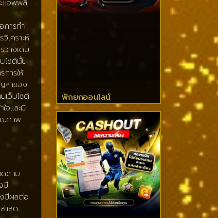
ะแอพพลิ
รือการทำ
วิเคราะห์
ารวางเดิม
บไซต์นั้น
รการให้
ขปัญหาของ
ตนเว็บไซต์
พักยกออนไลน์
าใจและมี
คุณภาพ
ติดตาม
งมี
่งมีผลต่อ
ล่าสุด