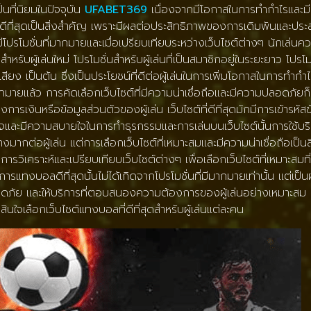
นที่นิยมในปัจจุบัน
UFABET369
เนื่องจากมีโอกาสในการทำกำไรและม
ดีที่สุดเป็นสิ่งสำคัญ เพราะมีผลต่อประสิทธิภาพของการเดิมพันและปร
ะมีโปรโมชั่นที่มากมายและเมื่อเปรียบเทียบระหว่างเว็บไซต์ต่างๆ นักเล่นค
ำหรับผู้เล่นใหม่ โปรโมชั่นสำหรับผู้เล่นที่เป็นสมาชิกอยู่ในระยะยาว โปรโม
เสียง เป็นต้น ซึ่งเป็นประโยชน์ที่ดีต่อผู้เล่นในการเพิ่มโอกาสในการทำก
มายแล้ว การคัดเลือกเว็บไซต์ที่มีความน่าเชื่อถือและมีความปลอดภัยก็เ
เงินหรือข้อมูลส่วนตัวของผู้เล่น เว็บไซต์ที่ดีที่สุดมักมีการเข้ารหัส
ั่นใจและมีความสบายใจในการทำธุรกรรมและการเล่นบนเว็บไซต์นั้นการใช้บ
มากต่อผู้เล่น แต่การเลือกเว็บไซต์ที่เหมาะสมและมีความน่าเชื่อถือเป็น
การวิเคราะห์และเปรียบเทียบเว็บไซต์ต่างๆ เพื่อเลือกเว็บไซต์ที่เหมาะสมท
อลดีที่สุดนั้นไม่ได้เกิดจากโปรโมชั่นที่มีมากมายเท่านั้น แต่เป็
ปลอดภัย และให้บริการที่ตอบสนองความต้องการของผู้เล่นอย่างเหมาะสม ด
นใจเลือกเว็บไซต์แทงบอลที่ดีที่สุดสำหรับผู้เล่นแต่ละคน