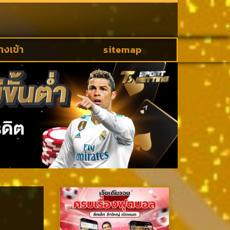
างเข้า
sitemap