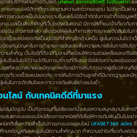
ปิดให้บริการผ่านทางเว็บไซต์
ufabet แจกเครดิตฟรี ไม่ต้องฝาก
แล
มารถทำการแทงบอลได้ทุกที่ทุกเวลาตามความสะดวกของตน ไม่ว่าจะเป็นผ่าน
อให้การแทงบอลเป็นไปอย่างราบรื่นและไม่มีข้อจำกัดในการเข้าถึงข้อมูลห
บอลเป็นสิ่งสำคัญที่เว็บไซต์พนันควรมี มีการให้คำแนะนำเกี่ยวกับการ
ข่งขัน ข่าวสารล่าสุด เพื่อช่วยให้ผู้เล่นทำการพิจารณาและตัดสินใจในก
เร็วและปลอดภัยเป็นปัจจัยที่สำคัญอีกด้านหนึ่ง ผู้เล่นควรมั่นใจว่าเว็
ื่อป้องกันปัญหาในการทำรายการเงินและเพื่อความสบายใจในการใช้บริกา
่งที่มีความสำคัญ เว็บไซต์ที่ดีจะมีทีมงานที่พร้อมให้ความช่วยเหลือและแก้ไ
ผู้เล่นจึงมั่นใจได้ว่าจะได้รับการบริการที่ดีและเอาใจใส่ต่อความพอใจของ
บอลที่สะดวกสบายและมีคุณภาพต้องมีการให้บริการจากผู้เชี่ยวชาญที่เข้
รที่รวดเร็วและปลอดภัย การให้บริการด้านลูกค้าที่มีมาตรฐานและมี
อผู้เล่นในการตัดสินใจและการวางเดิมพันอย่างแม่นยำ
ไลน์ กับเทคนิคดีดีที่มาแรง
่องในปัจจุบัน เป็นกิจกรรมที่ไม่เพียงแต่นำเสนอความสนุกสนานในการ
ารเล่นแทงบอลออนไลน์ต้องการเทคนิคที่ดีเพื่อให้การเดิมพันเป็นไปอย่า
เทคนิคดีเพื่อความสำเร็จในการแทงบอลออนไลน์
UFABET369 สมัคร
ซึ
าข้อมูลทีมและผู้เล่นมีความสำคัญมาก ทำความเข้าใจเกี่ยวกับฟอร์ม