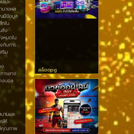
่ายและ
รทำนายผล
ณมีข้อมูล
ลีกใน
สิ่ง
ทั้งหมดใน
้องกันการ
สริม
ทง
สล็อตpg
ับการแทง
รแทงบอล
กสนานและ
รให้
่มีคุณภาพ