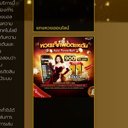
ริการนี้
ต้องการ
แทงบอล
ถึงความ
แทงหวยออนไลน์
เทคโนโลยี
องกับความ
นเต้นและ
น
วจสอบว่า
าม
ารตัดสิน
มีระบบ
ำกำไรได้
เล่นการ
การเล่น