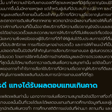
้น มาทำความเข้าใจกับแทงบอลดีที่สุดและเหตุผลที่มีผู้เชี่ยวชาญนิยมใช้บ
ยมมากขึ้นนั้นมีหลายเหตุผล แต่สำหรับผู้เล่นที่มีประสบการณ์มากๆ และ
ชำนาญและเสถียรก็กลายเป็นเรื่องสำคัญบริการที่มีความเชี่ยวชาญในการ
อลและตลาดการเดิมพันที่หลากหลาย พวกเขามักจะมีผลงานที่แสดงให้เห็น
ะห์ทางทีมงานที่เป็นมืออาชีพบริการที่มีความเชี่ยวชาญยังมีระบบและ
ิการได้อย่างรวดเร็วและสะดวกสบายการให้บริการที่ดีไม่เพียงแต่เกี่ยวข้
ความพึงพอใจของผู้ใช้บริการที่ดีทำให้ผู้เล่นได้รับประสบการณ์ที่ตื่
่มีประสิทธิภาพ การแก้ไขปัญหาอย่างรวดเร็ว และการให้คำแนะนำที่เป็
งความปลอดภัยเป็นปัจจัยที่สำคัญในการเลือกบริการแทงบอล ผู้เล่นควรตร
ที่เข้มงวด โดยการใช้เทคโนโลยีการเข้ารหัสข้อมูลและมีการตรวจสอบคว
ดนั้นไม่ได้หมายถึงการวางเดิมพันเพื่อความสนุกเท่านั้น แต่ยังเป็นก
าพของการทำกำไรการเลือกใช้บริการที่มีความเชี่ยวชาญให้บริการที่ดีและ
สำคัญในการเพลิดเพลินกับประสบการณ์การแทงบอลที่ดีที่สุด
รดี แทงได้รับผลตอบแทนเกินคาด
เพลิดเพลินเท่านั้น นอกจากการเล่นเพื่อความสนุกแล้วยังมีโอกาสที่จะท
ารแทงบอลนั้นเป็นที่รวยได้และได้ผลตอบแทนเกินคาดศึกษาข้อมูลทีมและผู้
ญที่ทุกนักเดิมพันควรทำ การศึกษาสถิติการแข่งขันที่ผ่านมา สถานะทีม และ