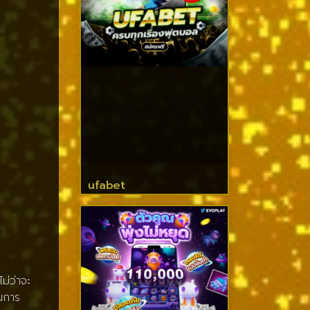
ufabet
ม่ว่าจะ
ในการ