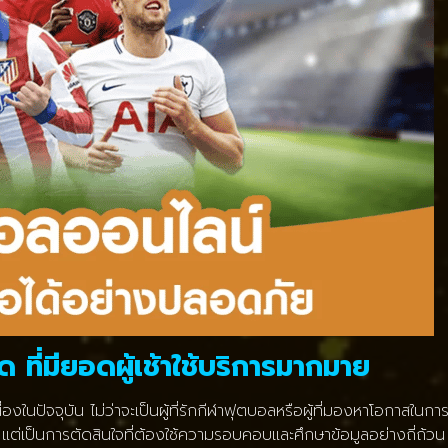
 ที่มียอดผู้เช้าใช้บริการมากมาย
ในปัจจุบัน ไม่ว่าจะเป็นผู้ที่รักกีฬาฟุตบอลหรือผู้ที่มองหาโอกาสในก
 แต่เป็นการตัดสินใจที่ต้องใช้ความรอบคอบและศึกษาข้อมูลอย่างถี่ถ้วน 